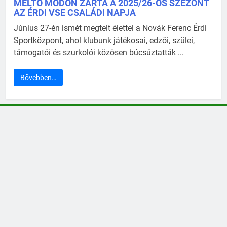
MÉLTÓ MÓDON ZÁRTA A 2025/26-OS SZEZONT
AZ ÉRDI VSE CSALÁDI NAPJA
Június 27-én ismét megtelt élettel a Novák Ferenc Érdi
Sportközpont, ahol klubunk játékosai, edzői, szülei,
támogatói és szurkolói közösen búcsúztatták ...
Bővebben…