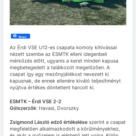
Share
Az Érdi VSE U12-es csapata komoly kihívással
nézett szembe az ESMTK elleni idegenbeli
mérkőzés előtt, ugyanis a keret minden kapusa
megbetegedett a találkozót megelőzően. A
csapat így egy mezőnyjátékost nevezett ki
kapusnak, de ennek ellenére kiváló teljesítményt
nyújtva értékes döntetlent harcolt ki.
ESMTK – Érdi VSE 2-2
Gólszerzők
: Havasi, Dvorszky
Zsigmond László edző értékelése
szerint a csapat
megfelelően alkalmazkodott a körülményekhez,
és akár a győzelem is elérhető lett volna. Külön