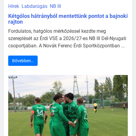
Hírek
Labdarúgás
NB III
Kétgólos hátrányból mentettünk pontot a bajnoki
rajton
Fordulatos, hatgólos mérkőzéssel kezdte meg
szereplését az Érdi VSE a 2026/27-es NB III Dél-Nyugati
csoportjában. A Novák Ferenc Érdi Sportközpontban ...
Bővebben…