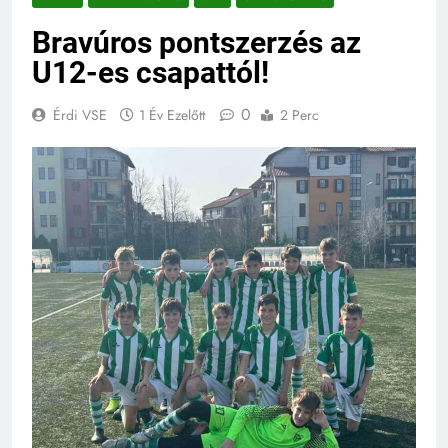
Bravúros pontszerzés az
U12-es csapattól!
0
Érdi VSE
1 Év Ezelőtt
2 Perc