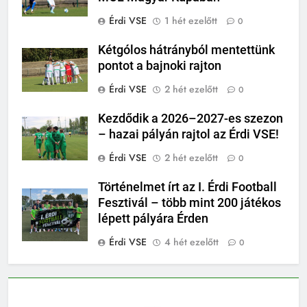
Érdi VSE
1 hét ezelőtt
0
Kétgólos hátrányból mentettünk
pontot a bajnoki rajton
Érdi VSE
2 hét ezelőtt
0
Kezdődik a 2026–2027-es szezon
– hazai pályán rajtol az Érdi VSE!
Érdi VSE
2 hét ezelőtt
0
Történelmet írt az I. Érdi Football
Fesztivál – több mint 200 játékos
lépett pályára Érden
Érdi VSE
4 hét ezelőtt
0