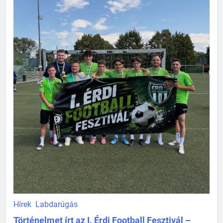
Hírek
Labdarúgás
Történelmet írt az I. Érdi Football Fesztivál –