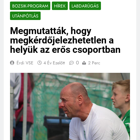
BOZSIK-PROGRAM
HÍREK
LABDARÚGÁS
UTÁNPÓTLÁS
Megmutatták, hogy
megkérdőjelezhetetlen a
helyük az erős csoportban
0
Érdi VSE
4 Év Ezelőtt
2 Perc