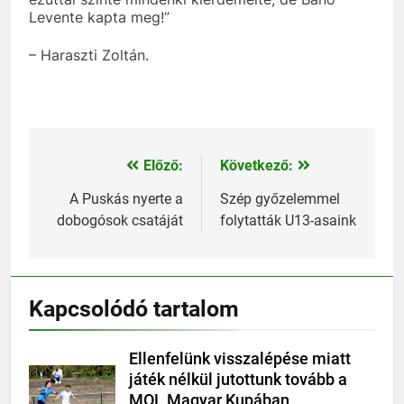
Levente kapta meg!”
– Haraszti Zoltán.
Előző:
Következő:
Bejegyzés
navigáció
A Puskás nyerte a
Szép győzelemmel
dobogósok csatáját
folytatták U13-asaink
Kapcsolódó tartalom
Ellenfelünk visszalépése miatt
játék nélkül jutottunk tovább a
MOL Magyar Kupában