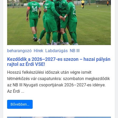
beharangozó
Hírek
Labdarúgás
NB III
Kezdődik a 2026–2027-es szezon – hazai pályán
rajtol az Érdi VSE!
Hosszú felkészülési időszak után végre ismét
tétmérkőzés vár csapatunkra: szombaton megkezdődik
az NB III Nyugati csoportjának 2026–2027-es idénye.
Az Érdi ...
Bővebben…