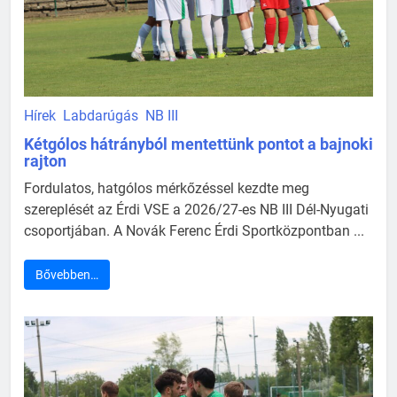
Hírek
Labdarúgás
NB III
Kétgólos hátrányból mentettünk pontot a bajnoki
rajton
Fordulatos, hatgólos mérkőzéssel kezdte meg
szereplését az Érdi VSE a 2026/27-es NB III Dél-Nyugati
csoportjában. A Novák Ferenc Érdi Sportközpontban ...
Bővebben…