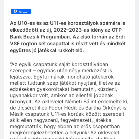
Share
Az U10-es és az U11-es korosztályok számára is
elkezdődött az új, 2022–2023-as idény az OTP
Bank Bozsik Programban. Az első tornán az Érdi
VSE rögtön két csapattal is részt vett és mindkét
együttes jó játékkal rukkolt elő.
“Az egyik csapatunk saját korosztályában
szerepelt – egymás után négy mérkőzést is
lejátszva. Egyformának mondható játékerők
mellett tudtunk szép játékot nyújtani, illetve az
edzéseken gyakoroltakat bemutatni, küzdeni,
ugyanakkor volt, amikor az ellenfél jobbnak
bizonyult. Az oklevelet Németi Bálint érdemelte ki,
de dicséret illeti Fodor Hédit és Bartha Örkényt is.
Másik csapatunk U11-es korúak között szerepelt,
akik ellen nagyszerű, fegyelmezett, játékkal
megmutatták, hogy ebben az erős csoportban
megkérdőjelezhetetlen a helyünk! Az oklevelet
ezúttal szinte mindenki kiérdemelte, de Banó