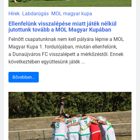
Hírek
Labdarúgás
MOL magyar kupa
Ellenfelünk visszalépése miatt játék nélkül
jutottunk tovább a MOL Magyar Kupában
Felnőtt csapatunknak nem kell pályára lépnie a MOL
Magyar Kupa 1. fordulójában, miután ellenfelünk,
a Dunaújváros FC visszalépett a mérkőzéstől. Ennek
következtében együttesünk játék ...
Bővebben…