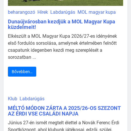
beharangozó
Hírek
Labdarúgás
MOL magyar kupa
Dunaújvárosban kezdjük a MOL Magyar Kupa
küzdelmeit!
Elkészült a MOL Magyar Kupa 2026/27-es idényének
első fordulós sorsolása, amelynek értelmében felnőtt
csapatunk idegenben kezdi meg szereplését a
sorozatban ...
Bővebben…
Klub
Labdarúgás
MÉLTÓ MÓDON ZÁRTA A 2025/26-OS SZEZONT
AZ ÉRDI VSE CSALÁDI NAPJA
Június 27-én ismét megtelt élettel a Novák Ferenc Érdi
Sportközpont, ahol klubunk játékosai, edzői, szülei,