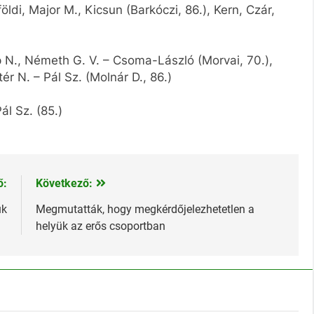
di, Major M., Kicsun (Barkóczi, 86.), Kern, Czár,
öp N., Németh G. V. – Csoma-László (Morvai, 70.),
ér N. – Pál Sz. (Molnár D., 86.)
ál Sz. (85.)
ő:
Következő:
uk
Megmutatták, hogy megkérdőjelezhetetlen a
helyük az erős csoportban