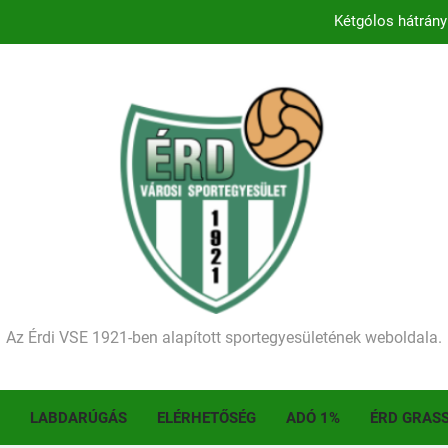
Kétgólos hátrány
Kezdődik a 2026–2027-es sze
Történelmet írt az I. Érdi Football Fesztivál – tö
Ellenfelünk visszalépése miatt játék nélkül
Kétgólos hátrány
Kezdődik a 2026–2027-es sze
Történelmet írt az I. Érdi Football Fesztivál – tö
Az Érdi VSE 1921-ben alapított sportegyesületének weboldala.
LABDARÚGÁS
ELÉRHETŐSÉG
ADÓ 1%
ÉRD GRAS