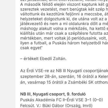
A második félidő elején viszont kaptunk két 
szereztek vezetést, mert berúgtak két szép 
váltottunk és kezdtünk feljönni a meccsbe, át
helyzeteket dolgoztunk ki, de utána volt az a
játékvezető és nem a mi oldalunkra dőlt a mé
máshogy alakult volna a mérkőzés, ha kettő e
kiállítás után már csak a szépítésre futotta 
mértékben, mert voltak jó periódusaink, volt,
ilyen a futball, a Puskás három helyzetből há
csak egyet
“
– értékelt Ebedli Zoltán.
Az Érdi VSE-re az NB III Nyugati csoportjána
szeptember 28-án, szerdán, 16 órától a Kelen
án, vasárnap 15 órától a Zsámbéki SK otthon
NB III, Nyugati csoport, 9. forduló
Puskás Akadémia FC II–Érdi VSE 3–1 (0–0)
Felcsút. V.: Büki Gábor (Ország, Imrő)