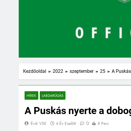
Kezdőoldal
2022
szeptember
25
A Puskás
HÍREK
LABDARÚGÁS
A Puskás nyerte a dobo
0
Érdi VSE
4 Év Ezelőtt
8 Perc