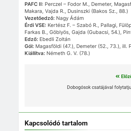
PAFC II:
Perczel – Fodor M., Demeter, Magasföl
Makara, Vajda R., Dusinszki (Bakos Sz., 88.)
Vezetőedző:
Nagy Ádám
Érdi VSE:
Kertész F. – Szabó R., Pallagi, Fül
Farkas B., Göblyös, Gajda (Gubacsi, 54.), Pint
Edző:
Ebedli Zoltán
Gól:
Magasföldi (47.), Demeter (52., 73.), ill. P
Kiállítva:
Németh G. V. (78.)
Előz
Bejegyzés
navigáció
Dobogósok csatájával folytatj
Kapcsolódó tartalom