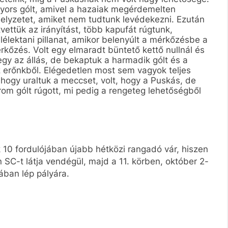
gyors gólt, amivel a hazaiak megérdemelten
helyzetet, amiket nem tudtunk levédekezni. Ezután
vettük az irányítást, több kapufát rúgtunk,
 lélektani pillanat, amikor belenyúlt a mérkőzésbe a
rkőzés. Volt egy elmaradt büntető kettő nullnál és
gy az állás, de bekaptuk a harmadik gólt és a
az erőnkből. Elégedetlen most sem vagyok teljes
 hogy uraltuk a meccset, volt, hogy a Puskás, de
rom gólt rúgott, mi pedig a rengeteg lehetőségből
k 10 fordulójában újabb hétközi rangadó vár, hiszen
 SC-t látja vendégül, majd a 11. körben, október 2-
ában lép pályára.