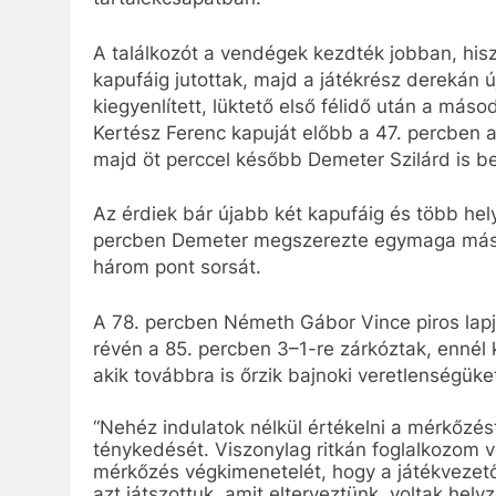
A találkozót a vendégek kezdték jobban, his
kapufáig jutottak, majd a játékrész derekán 
kiegyenlített, lüktető első félidő után a máso
Kertész Ferenc kapuját előbb a 47. percben az
majd öt perccel később Demeter Szilárd is be
Az érdiek bár újabb két kapufáig és több helyz
percben Demeter megszerezte egymaga másod
három pont sorsát.
A 78. percben Németh Gábor Vince piros lapj
révén a 85. percben 3–1-re zárkóztak, ennél 
akik továbbra is őrzik bajnoki veretlenségüke
“Nehéz indulatok nélkül értékelni a mérkőzés
ténykedését. Viszonylag ritkán foglalkozom 
mérkőzés végkimenetelét, hogy a játékvezető
azt játszottuk, amit elterveztünk, voltak hel