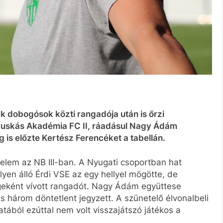
ak dobogósok közti rangadója után is őrzi
 Puskás Akadémia FC II, ráadásul Nagy Ádám
is előzte Kertész Ferencéket a tabellán.
delem az NB III-ban. A Nyugati csoportban hat
yen álló Érdi VSE az egy hellyel mögötte, de
geként vívott rangadót. Nagy Ádám együttese
 három döntetlent jegyzett. A szünetelő élvonalbeli
tából ezúttal nem volt visszajátszó játékos a