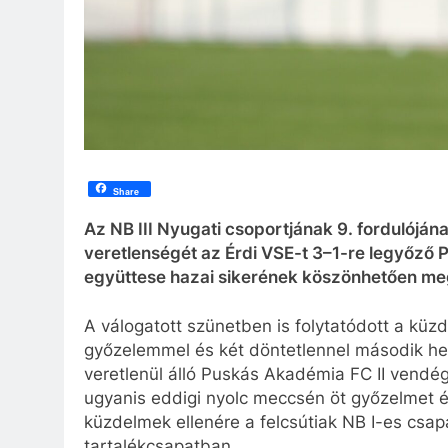
Share
Az NB III Nyugati csoportjának 9. fordulóján
veretlenségét az Érdi VSE-t 3–1-re legyőző
együttese hazai sikerének köszönhetően meg 
A válogatott szünetben is folytatódott a küz
győzelemmel és két döntetlennel második hel
veretlenül álló Puskás Akadémia FC II vendé
ugyanis eddigi nyolc meccsén öt győzelmet és
küzdelmek ellenére a felcsútiak NB I-es csapa
tartalékcsapatban.