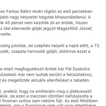
zen Farkas Bálint révén rögtön az első percekben
újabb nagy helyzetet hagytak kihasználatlanul. A
dik 45 percet nem kezdték jól az érdiek, hiszen
 idei kilencedik gólját jegyző Magasföldi József,
vette.
etig jutottak, de szépítés helyett a hajrá előtt, a 73.
ik, csapata harmadik gólját, eldöntve ezzel a
a miatt megfogyatkozó érdiek bár Pál Szabolcs
közelebb már nem tudtak kerülni a felcsútiakhoz,
t és megelőzték aktuális ellenfelüket a tabellán.
t, anélkül, hogy ne említeném meg a játékvezető
velük, de ezen a meccsen döntően befolyásolta a
 finoman szólva sem nekünk fújt. Az első félidőben
yzeteink, míg a Puskásnak nem volt nagy lehetősége.