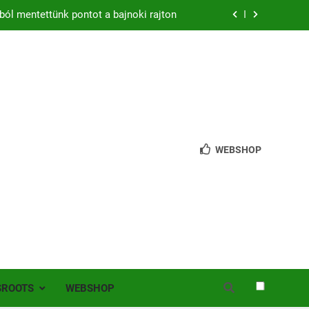
ból mentettünk pontot a bajnoki rajton
zon – hazai pályán rajtol az Érdi VSE!
bb mint 200 játékos lépett pályára Érden
 jutottunk tovább a MOL Magyar Kupában
ból mentettünk pontot a bajnoki rajton
WEBSHOP
zon – hazai pályán rajtol az Érdi VSE!
bb mint 200 játékos lépett pályára Érden
SROOTS
WEBSHOP