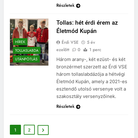
Részletek
Tollas: hét érdi érem az
Életmód Kupán
Érdi VSE
5 év
HÍREK
ezelőtt
0
1 perc
TOLLASLABDA
Három arany-, két ezüst- és két
UTÁNPÓTLÁS
bronzérmet szerzett az Érdi VSE
három tollaslabdázója a hétvégi
Életmód Kupán, amely a 2021-es
esztendő utolsó versenye volt a
szakosztály versenyzőinek.
Részletek
1
2