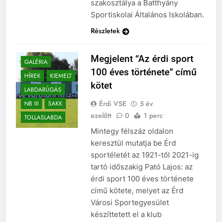
szakosztálya a Batthyány
Sportiskolai Általános Iskolában.
Részletek
Megjelent “Az érdi sport
GALÉRIA
100 éves története” című
HÍREK
KIEMELT
kötet
LABDARÚGÁS
Érdi VSE
5 év
NB III
SAKK
ezelőtt
0
1 perc
TOLLASLABDA
Mintegy félszáz oldalon
keresztül mutatja be Érd
sportéletét az 1921-től 2021-ig
tartó időszakig Pató Lajos: az
érdi sport 100 éves története
című kötete, melyet az Érd
Városi Sportegyesület
készíttetett el a klub