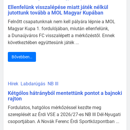
Ellenfelünk visszalépése miatt játék nélkül
jutottunk tovább a MOL Magyar Kupában
Felnőtt csapatunknak nem kell pályára lépnie a MOL
Magyar Kupa 1. fordulójában, miután ellenfelünk,
a Dunaújváros FC visszalépett a mérkőzéstől. Ennek
következtében együttesünk játék ...
Bővebben…
Hírek
Labdarúgás
NB III
Kétgólos hátrányból mentettünk pontot a bajnoki
rajton
Fordulatos, hatgólos mérkőzéssel kezdte meg
szereplését az Érdi VSE a 2026/27-es NB III Dél-Nyugati
csoportjában. A Novák Ferenc Érdi Sportközpontban ...