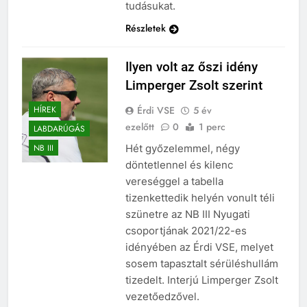
tudásukat.
Részletek
Ilyen volt az őszi idény
Limperger Zsolt szerint
Érdi VSE
5 év
HÍREK
ezelőtt
0
1 perc
LABDARÚGÁS
Hét győzelemmel, négy
NB III
döntetlennel és kilenc
vereséggel a tabella
tizenkettedik helyén vonult téli
szünetre az NB III Nyugati
csoportjának 2021/22-es
idényében az Érdi VSE, melyet
sosem tapasztalt sérüléshullám
tizedelt. Interjú Limperger Zsolt
vezetőedzővel.