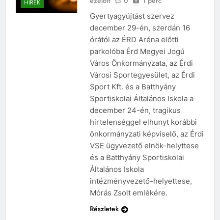
ezelőtt
0
1 perc
HÍREK
Gyertyagyújtást szervez
december 29-én, szerdán 16
órától az ÉRD Aréna előtti
parkolóba Érd Megyei Jogú
Város Önkormányzata, az Érdi
Városi Sportegyesület, az Érdi
Sport Kft. és a Batthyány
Sportiskolai Általános Iskola a
december 24-én, tragikus
hirtelenséggel elhunyt korábbi
önkormányzati képviselő, az Érdi
VSE ügyvezető elnök-helyttese
és a Batthyány Sportiskolai
Általános Iskola
intézményvezető-helyettese,
Mórás Zsolt emlékére.
Részletek