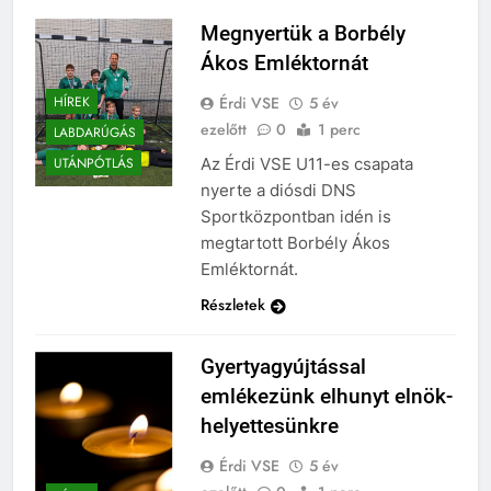
Megnyertük a Borbély
Ákos Emléktornát
Érdi VSE
5 év
HÍREK
ezelőtt
0
1 perc
LABDARÚGÁS
Az Érdi VSE U11-es csapata
UTÁNPÓTLÁS
nyerte a diósdi DNS
Sportközpontban idén is
megtartott Borbély Ákos
Emléktornát.
Részletek
Gyertyagyújtással
emlékezünk elhunyt elnök-
helyettesünkre
Érdi VSE
5 év