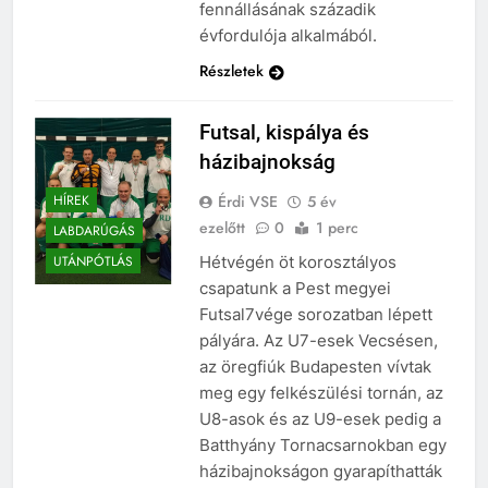
fennállásának századik
évfordulója alkalmából.
Részletek
Futsal, kispálya és
házibajnokság
Érdi VSE
5 év
HÍREK
ezelőtt
0
1 perc
LABDARÚGÁS
Hétvégén öt korosztályos
UTÁNPÓTLÁS
csapatunk a Pest megyei
Futsal7vége sorozatban lépett
pályára. Az U7-esek Vecsésen,
az öregfiúk Budapesten vívtak
meg egy felkészülési tornán, az
U8-asok és az U9-esek pedig a
Batthyány Tornacsarnokban egy
házibajnokságon gyarapíthatták