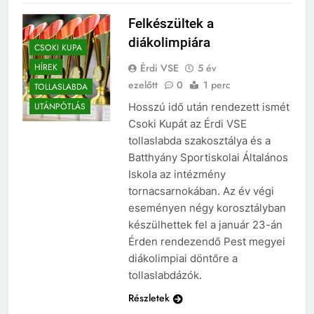
Felkészültek a
diákolimpiára
CSOKI KUPA
Érdi VSE
5 év
HÍREK
ezelőtt
0
1 perc
TOLLASLABDA
Hosszú idő után rendezett ismét
UTÁNPÓTLÁS
Csoki Kupát az Érdi VSE
tollaslabda szakosztálya és a
Batthyány Sportiskolai Általános
Iskola az intézmény
tornacsarnokában. Az év végi
eseményen négy korosztályban
készülhettek fel a január 23-án
Érden rendezendő Pest megyei
diákolimpiai döntőre a
tollaslabdázók.
Részletek