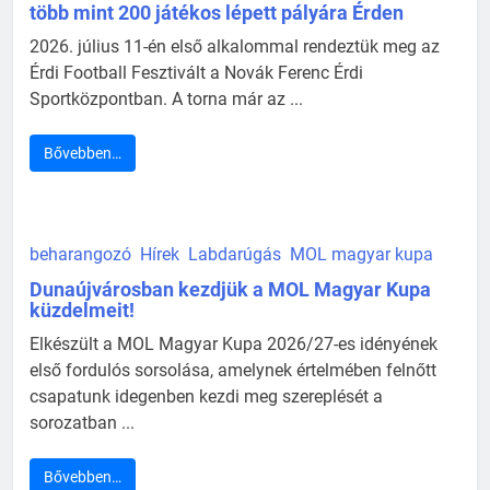
több mint 200 játékos lépett pályára Érden
2026. július 11-én első alkalommal rendeztük meg az
Érdi Football Fesztivált a Novák Ferenc Érdi
Sportközpontban. A torna már az ...
Bővebben…
beharangozó
Hírek
Labdarúgás
MOL magyar kupa
Dunaújvárosban kezdjük a MOL Magyar Kupa
küzdelmeit!
Elkészült a MOL Magyar Kupa 2026/27-es idényének
első fordulós sorsolása, amelynek értelmében felnőtt
csapatunk idegenben kezdi meg szereplését a
sorozatban ...
Bővebben…