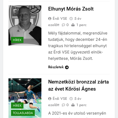
Elhunyt Mórás Zsolt
Érdi VSE
5 év
ezelőtt
0
1 perc
Mély fájdalommal, megrendülve
tudatjuk, hogy december 24-én
HÍREK
tragikus hirtelenséggel elhunyt
az Érdi VSE ügyvezető elnök-
helyettese, Mórás Zsolt.
Részletek
Nemzetközi bronzzal zárta
az évet Kőrösi Ágnes
Érdi VSE
5 év
ezelőtt
0
1 perc
HÍREK
A 2021-es év utolsó versenyén
TOLLASLABDA