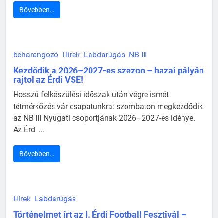
Bővebben…
beharangozó
Hírek
Labdarúgás
NB III
Kezdődik a 2026–2027-es szezon – hazai pályán
rajtol az Érdi VSE!
Hosszú felkészülési időszak után végre ismét
tétmérkőzés vár csapatunkra: szombaton megkezdődik
az NB III Nyugati csoportjának 2026–2027-es idénye.
Az Érdi ...
Bővebben…
Hírek
Labdarúgás
Történelmet írt az I. Érdi Football Fesztivál –