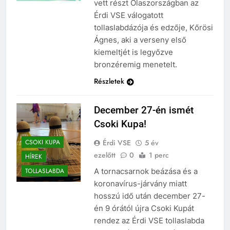
vett részt Olaszországban az
Érdi VSE válogatott
tollaslabdázója és edzője, Kőrösi
Ágnes, aki a verseny első
kiemeltjét is legyőzve
bronzéremig menetelt.
Részletek
December 27-én ismét
Csoki Kupa!
Érdi VSE
5 év
CSOKI KUPA
ezelőtt
0
1 perc
HÍREK
A tornacsarnok beázása és a
TOLLASLABDA
koronavírus-járvány miatt
hosszú idő után december 27-
én 9 órától újra Csoki Kupát
rendez az Érdi VSE tollaslabda