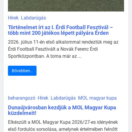
Hírek
Labdarúgás
Történelmet írt az I. Érdi Football Fesztivál –
több mint 200 játékos lépett pályára Érden
2026. július 11-én első alkalommal rendeztük meg az
Érdi Football Fesztivált a Novák Ferenc Érdi
Sportközpontban. A torna már az ...
Bővebben…
beharangozó
Hírek
Labdarúgás
MOL magyar kupa
Dunaújvárosban kezdjük a MOL Magyar Kupa
küzdelmeit!
Elkészült a MOL Magyar Kupa 2026/27-es idényének
első fordulós sorsolása, amelynek értelmében felnőtt