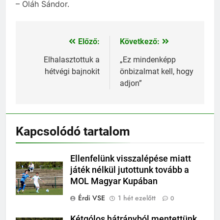
– Oláh Sándor.
Előző:
Következő:
Bejegyzés
navigáció
Elhalasztottuk a
„Ez mindenképp
hétvégi bajnokit
önbizalmat kell, hogy
adjon”
Kapcsolódó tartalom
Ellenfelünk visszalépése miatt
játék nélkül jutottunk tovább a
MOL Magyar Kupában
Érdi VSE
1 hét ezelőtt
0
Kétgólos hátrányból mentettünk