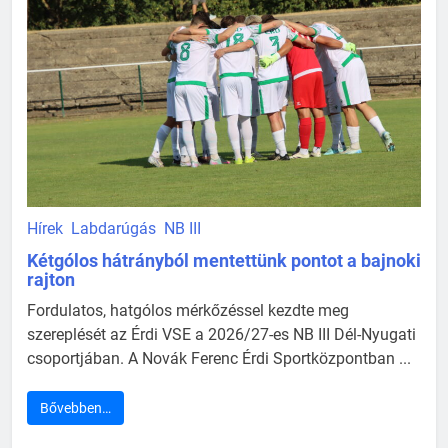
Hírek
Labdarúgás
NB III
Kétgólos hátrányból mentettünk pontot a bajnoki
rajton
Fordulatos, hatgólos mérkőzéssel kezdte meg
szereplését az Érdi VSE a 2026/27-es NB III Dél-Nyugati
csoportjában. A Novák Ferenc Érdi Sportközpontban ...
Bővebben…