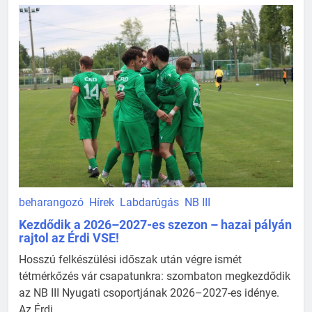
beharangozó
Hírek
Labdarúgás
NB III
Kezdődik a 2026–2027-es szezon – hazai pályán
rajtol az Érdi VSE!
Hosszú felkészülési időszak után végre ismét
tétmérkőzés vár csapatunkra: szombaton megkezdődik
az NB III Nyugati csoportjának 2026–2027-es idénye.
Az Érdi ...