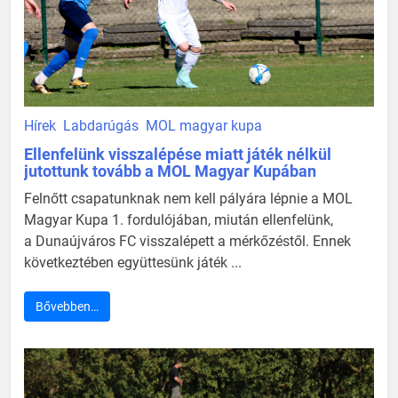
Hírek
Labdarúgás
MOL magyar kupa
Ellenfelünk visszalépése miatt játék nélkül
jutottunk tovább a MOL Magyar Kupában
Felnőtt csapatunknak nem kell pályára lépnie a MOL
Magyar Kupa 1. fordulójában, miután ellenfelünk,
a Dunaújváros FC visszalépett a mérkőzéstől. Ennek
következtében együttesünk játék ...
Bővebben…