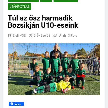
UTÁNPÓTLÁS
Túl az ősz harmadik
Bozsikján U10-eseink
0
Érdi VSE
5 Év Ezelőtt
3 Perc
Share