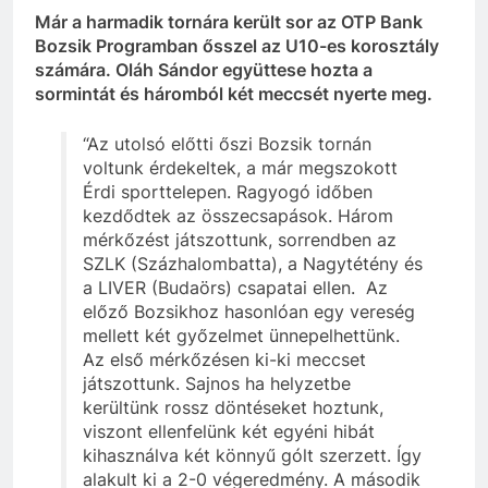
Már a harmadik tornára került sor az OTP Bank
Bozsik Programban ősszel az U10-es korosztály
számára. Oláh Sándor együttese hozta a
sormintát és háromból két meccsét nyerte meg.
“Az utolsó előtti őszi Bozsik tornán
voltunk érdekeltek, a már megszokott
Érdi sporttelepen. Ragyogó időben
kezdődtek az összecsapások. Három
mérkőzést játszottunk, sorrendben az
SZLK (Százhalombatta), a Nagytétény és
a LIVER (Budaörs) csapatai ellen.
Az
előző Bozsikhoz hasonlóan egy vereség
mellett két győzelmet ünnepelhettünk.
Az első mérkőzésen ki-ki meccset
játszottunk. Sajnos ha helyzetbe
kerültünk rossz döntéseket hoztunk,
viszont ellenfelünk két egyéni hibát
kihasználva két könnyű gólt szerzett. Így
alakult ki a 2-0 végeredmény. A második