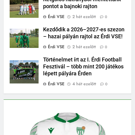
pontot a bajnoki rajton
Érdi VSE
2 hét ezelőtt
0
Kezdődik a 2026–2027-es szezon
– hazai pályán rajtol az Érdi VSE!
Érdi VSE
2 hét ezelőtt
0
Történelmet írt az I. Érdi Football
Fesztivál – több mint 200 játékos
lépett pályára Érden
Érdi VSE
4 hét ezelőtt
0