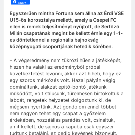
Share
Egyszerűen mintha Fortuna sem állna az Érdi VSE
U15-ös korosztálya mellett, amely a Csepel FC
ellen is remek teljesítményt nyújtott, de Serfőző
Milán csapatának megint be kellett érnie egy 1–1-
es döntetlennel a regionális bajnokság
középnyugati csoportjának hetedik körében.
– A végeredmény nem tükrözi hűen a játékképét,
hiszen ha valaki az eredményből próbál
következtetést levonni, akkor azt hiheti, hogy ez
egy szoros mérkőzés volt. Hazai pályán végig
domináltunk, alakzat építő-bontó játékunk
működött, volt stílusunk, türelmesen birtokoltuk a
labdát, rengetek helyzetet dolgoztunk ki, de
mégsem nyertünk. Azt gondolom ennél többet
nem nagyon tehet egy csapat a győzelem
érdekében, hozzáállás parádés volt, csináltuk,
amit kellett, de sajnos a kapuba csak egyszer
tudtunk betalálni, ez pedig kevésnek bizonyult.