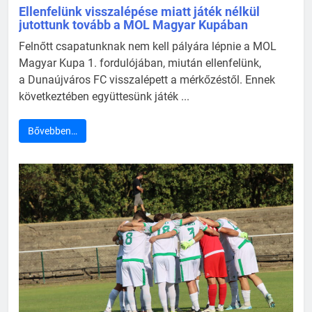
Ellenfelünk visszalépése miatt játék nélkül
jutottunk tovább a MOL Magyar Kupában
Felnőtt csapatunknak nem kell pályára lépnie a MOL
Magyar Kupa 1. fordulójában, miután ellenfelünk,
a Dunaújváros FC visszalépett a mérkőzéstől. Ennek
következtében együttesünk játék ...
Bővebben…