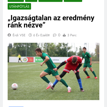
UTÁNPÓTLÁS
„Igazságtalan az eredmény
ránk nézve”
0
Érdi VSE
6 Év Ezelőtt
3 Perc