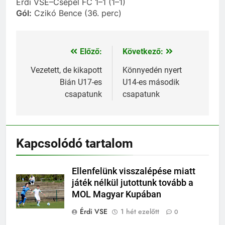
Érdi VSE–Csepel FC 1–1 (1–1)
Gól:
Czikó Bence (36. perc)
Előző:
Következő:
Bejegyzés
navigáció
Vezetett, de kikapott
Könnyedén nyert
Bián U17-es
U14-es második
csapatunk
csapatunk
Kapcsolódó tartalom
Ellenfelünk visszalépése miatt
játék nélkül jutottunk tovább a
MOL Magyar Kupában
Érdi VSE
1 hét ezelőtt
0