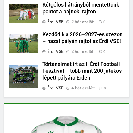
Kétgólos hátrányból mentettünk
pontot a bajnoki rajton
Érdi VSE
2 hét ezelőtt
0
Kezdődik a 2026–2027-es szezon
– hazai pályán rajtol az Érdi VSE!
Érdi VSE
2 hét ezelőtt
0
Történelmet írt az I. Érdi Football
Fesztivál – több mint 200 játékos
lépett pályára Érden
Érdi VSE
4 hét ezelőtt
0