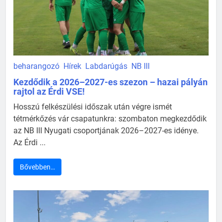
beharangozó
Hírek
Labdarúgás
NB III
Kezdődik a 2026–2027-es szezon – hazai pályán
rajtol az Érdi VSE!
Hosszú felkészülési időszak után végre ismét
tétmérkőzés vár csapatunkra: szombaton megkezdődik
az NB III Nyugati csoportjának 2026–2027-es idénye.
Az Érdi ...
Bővebben…