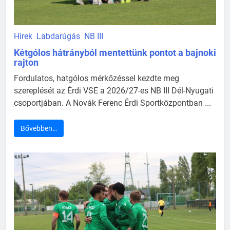
Hírek
Labdarúgás
NB III
Kétgólos hátrányból mentettünk pontot a bajnoki
rajton
Fordulatos, hatgólos mérkőzéssel kezdte meg
szereplését az Érdi VSE a 2026/27-es NB III Dél-Nyugati
csoportjában. A Novák Ferenc Érdi Sportközpontban ...
Bővebben…