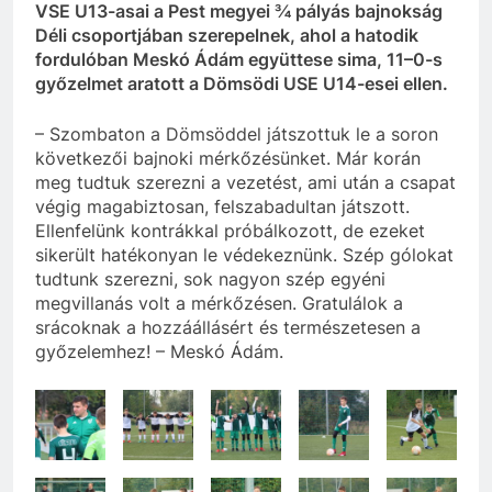
VSE U13-asai a Pest megyei ¾ pályás bajnokság
Déli csoportjában szerepelnek, ahol a hatodik
fordulóban Meskó Ádám együttese sima, 11–0-s
győzelmet aratott a Dömsödi USE U14-esei ellen.
– Szombaton a Dömsöddel játszottuk le a soron
következői bajnoki mérkőzésünket. Már korán
meg tudtuk szerezni a vezetést, ami után a csapat
végig magabiztosan, felszabadultan játszott.
Ellenfelünk kontrákkal próbálkozott, de ezeket
sikerült hatékonyan le védekeznünk. Szép gólokat
tudtunk szerezni, sok nagyon szép egyéni
megvillanás volt a mérkőzésen. Gratulálok a
srácoknak a hozzáállásért és természetesen a
győzelemhez! – Meskó Ádám.