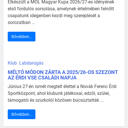
Elkészült a MOL Magyar Kupa 2026/27-es idényének
első fordulós sorsolása, amelynek értelmében felnőtt
csapatunk idegenben kezdi meg szereplését a
sorozatban ...
Bővebben…
Klub
Labdarúgás
MÉLTÓ MÓDON ZÁRTA A 2025/26-OS SZEZONT
AZ ÉRDI VSE CSALÁDI NAPJA
Június 27-én ismét megtelt élettel a Novák Ferenc Érdi
Sportközpont, ahol klubunk játékosai, edzői, szülei,
támogatói és szurkolói közösen búcsúztatták ...
Bővebben…