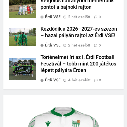
Kétgólos hátrányból mentettünk
pontot a bajnoki rajton
Érdi VSE
2 hét ezelőtt
0
Kezdődik a 2026–2027-es szezon
– hazai pályán rajtol az Érdi VSE!
Érdi VSE
2 hét ezelőtt
0
Történelmet írt az I. Érdi Football
Fesztivál – több mint 200 játékos
lépett pályára Érden
Érdi VSE
4 hét ezelőtt
0