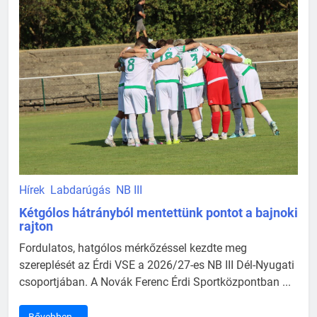
Hírek
Labdarúgás
NB III
Kétgólos hátrányból mentettünk pontot a bajnoki
rajton
Fordulatos, hatgólos mérkőzéssel kezdte meg
szereplését az Érdi VSE a 2026/27-es NB III Dél-Nyugati
csoportjában. A Novák Ferenc Érdi Sportközpontban ...
Bővebben…