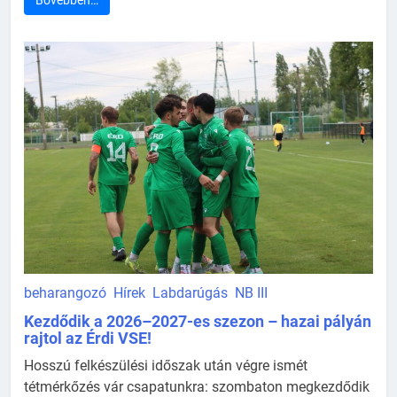
beharangozó
Hírek
Labdarúgás
NB III
Kezdődik a 2026–2027-es szezon – hazai pályán
rajtol az Érdi VSE!
Hosszú felkészülési időszak után végre ismét
tétmérkőzés vár csapatunkra: szombaton megkezdődik