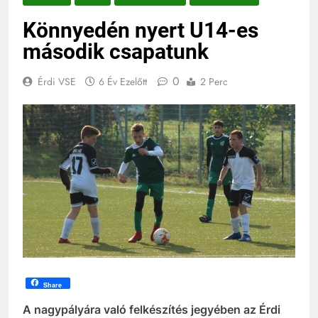
Könnyedén nyert U14-es
második csapatunk
0
Érdi VSE
6 Év Ezelőtt
2 Perc
Share
A nagypályára való felkészítés jegyében az Érdi