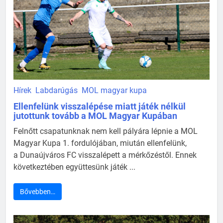
Hírek
Labdarúgás
MOL magyar kupa
Ellenfelünk visszalépése miatt játék nélkül
jutottunk tovább a MOL Magyar Kupában
Felnőtt csapatunknak nem kell pályára lépnie a MOL
Magyar Kupa 1. fordulójában, miután ellenfelünk,
a Dunaújváros FC visszalépett a mérkőzéstől. Ennek
következtében együttesünk játék ...
Bővebben…