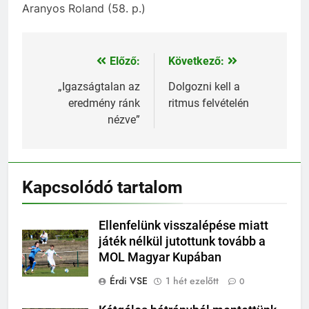
Aranyos Roland (58. p.)
Előző:
Következő:
Bejegyzés
navigáció
„Igazságtalan az
Dolgozni kell a
eredmény ránk
ritmus felvételén
nézve”
Kapcsolódó tartalom
Ellenfelünk visszalépése miatt
játék nélkül jutottunk tovább a
MOL Magyar Kupában
Érdi VSE
1 hét ezelőtt
0