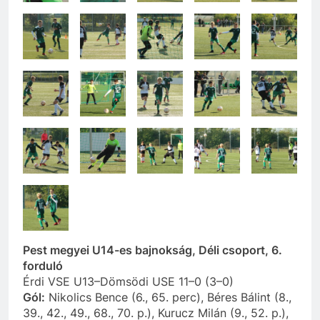
Pest megyei U14-es bajnokság, Déli csoport, 6.
forduló
Érdi VSE U13–Dömsödi USE 11–0 (3–0)
Gól:
Nikolics Bence (6., 65. perc), Béres Bálint (8.,
39., 42., 49., 68., 70. p.), Kurucz Milán (9., 52. p.),