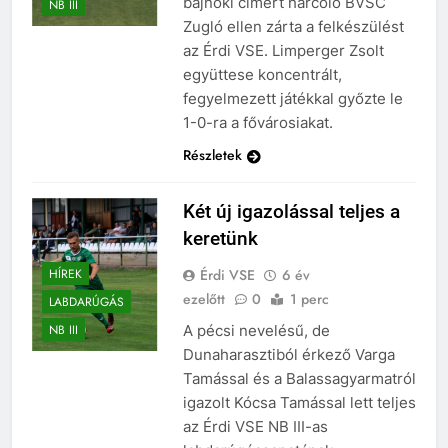
bajnoki címért harcoló BVSC
NB III
Zugló ellen zárta a felkészülést
az Érdi VSE. Limperger Zsolt
együttese koncentrált,
fegyelmezett játékkal győzte le
1-0-ra a fővárosiakat.
Részletek
Két új igazolással teljes a
keretünk
Érdi VSE
6 év
HÍREK
ezelőtt
0
1 perc
LABDARÚGÁS
A pécsi nevelésű, de
NB III
Dunaharasztiból érkező Varga
Tamással és a Balassagyarmatról
igazolt Kócsa Tamással lett teljes
az Érdi VSE NB III-as