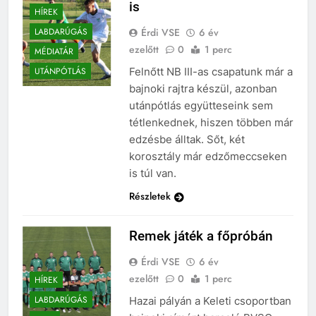
is
HÍREK
Érdi VSE
6 év
LABDARÚGÁS
ezelőtt
0
1 perc
MÉDIATÁR
Felnőtt NB III-as csapatunk már a
UTÁNPÓTLÁS
bajnoki rajtra készül, azonban
utánpótlás együtteseink sem
tétlenkednek, hiszen többen már
edzésbe álltak. Sőt, két
korosztály már edzőmeccseken
is túl van.
Részletek
Remek játék a főpróbán
Érdi VSE
6 év
ezelőtt
0
1 perc
HÍREK
LABDARÚGÁS
Hazai pályán a Keleti csoportban