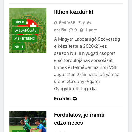
Itthon kezdünk!
HÍREK
Érdi VSE
6 év
ezelőtt
0
1 perc
LABDARÚGÁS
MENETREND
A Magyar Labdarúgó Szövetség
elkészítette a 2020/21-es
NB III
szezon NB III Nyugati csoport
első fordulójának sorsolását.
Ennek értelmében az Érdi VSE
augusztus 2-án hazai pályán az
újonc Gárdony-Agárdi
Gyógyfürdőt fogadja.
Részletek
Fordulatos, jó iramú
edzőmeccs