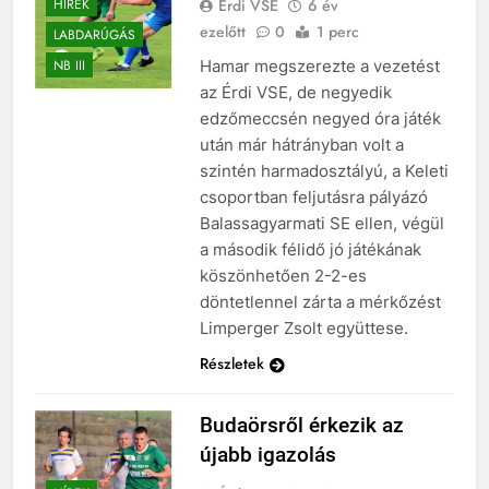
Érdi VSE
6 év
HÍREK
ezelőtt
0
1 perc
LABDARÚGÁS
Hamar megszerezte a vezetést
NB III
az Érdi VSE, de negyedik
edzőmeccsén negyed óra játék
után már hátrányban volt a
szintén harmadosztályú, a Keleti
csoportban feljutásra pályázó
Balassagyarmati SE ellen, végül
a második félidő jó játékának
köszönhetően 2-2-es
döntetlennel zárta a mérkőzést
Limperger Zsolt együttese.
Részletek
Budaörsről érkezik az
újabb igazolás