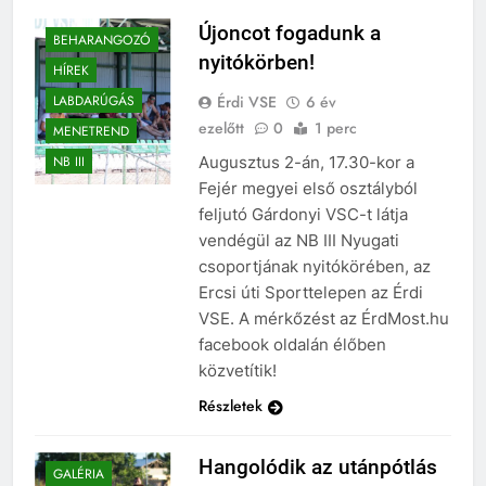
Újoncot fogadunk a
BEHARANGOZÓ
nyitókörben!
HÍREK
Érdi VSE
6 év
LABDARÚGÁS
ezelőtt
0
1 perc
MENETREND
Augusztus 2-án, 17.30-kor a
NB III
Fejér megyei első osztályból
feljutó Gárdonyi VSC-t látja
vendégül az NB III Nyugati
csoportjának nyitókörében, az
Ercsi úti Sporttelepen az Érdi
VSE. A mérkőzést az ÉrdMost.hu
facebook oldalán élőben
közvetítik!
Részletek
Hangolódik az utánpótlás
GALÉRIA