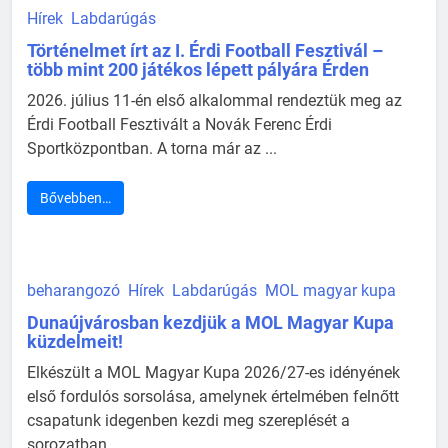
Hírek
Labdarúgás
Történelmet írt az I. Érdi Football Fesztivál –
több mint 200 játékos lépett pályára Érden
2026. július 11-én első alkalommal rendeztük meg az
Érdi Football Fesztivált a Novák Ferenc Érdi
Sportközpontban. A torna már az ...
Bővebben…
beharangozó
Hírek
Labdarúgás
MOL magyar kupa
Dunaújvárosban kezdjük a MOL Magyar Kupa
küzdelmeit!
Elkészült a MOL Magyar Kupa 2026/27-es idényének
első fordulós sorsolása, amelynek értelmében felnőtt
csapatunk idegenben kezdi meg szereplését a
sorozatban ...