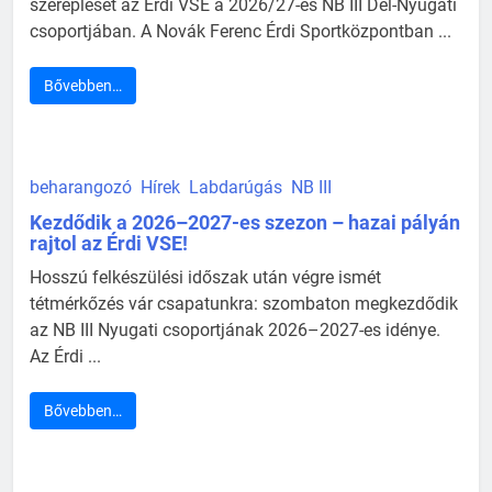
szereplését az Érdi VSE a 2026/27-es NB III Dél-Nyugati
csoportjában. A Novák Ferenc Érdi Sportközpontban ...
Bővebben…
beharangozó
Hírek
Labdarúgás
NB III
Kezdődik a 2026–2027-es szezon – hazai pályán
rajtol az Érdi VSE!
Hosszú felkészülési időszak után végre ismét
tétmérkőzés vár csapatunkra: szombaton megkezdődik
az NB III Nyugati csoportjának 2026–2027-es idénye.
Az Érdi ...
Bővebben…