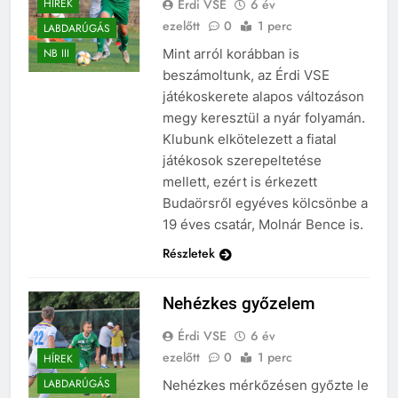
Érdi VSE
6 év
HÍREK
ezelőtt
0
1 perc
LABDARÚGÁS
Mint arról korábban is
NB III
beszámoltunk, az Érdi VSE
játékoskerete alapos változáson
megy keresztül a nyár folyamán.
Klubunk elkötelezett a fiatal
játékosok szerepeltetése
mellett, ezért is érkezett
Budaörsről egyéves kölcsönbe a
19 éves csatár, Molnár Bence is.
Részletek
Nehézkes győzelem
Érdi VSE
6 év
ezelőtt
0
1 perc
HÍREK
LABDARÚGÁS
Nehézkes mérkőzésen győzte le