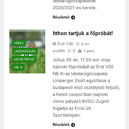
labdarúgócsapatának
2020/2021-es kerete.
Részletek
Itthon tartjuk a főpróbát!
HÍREK
Érdi VSE
6 év
ezelőtt
0
1 perc
LABDARÚGÁS
MENETREND
Július 26-án, 17.30-kor vívja
bajnoki főpróbáját az Érdi VSE
NB III
NB III-as labdarúgócsapata.
Limperger Zsolt együttese a
budapesti első osztályból feljutó,
a Keleti csoportban bajnoki
címre pályázó BVSC-Zuglót
fogadja az Ercsi úti
Sporttelepen.
Részletek