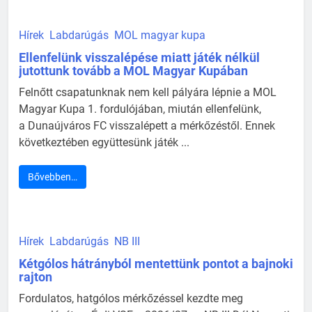
Hírek
Labdarúgás
MOL magyar kupa
Ellenfelünk visszalépése miatt játék nélkül
jutottunk tovább a MOL Magyar Kupában
Felnőtt csapatunknak nem kell pályára lépnie a MOL
Magyar Kupa 1. fordulójában, miután ellenfelünk,
a Dunaújváros FC visszalépett a mérkőzéstől. Ennek
következtében együttesünk játék ...
Bővebben…
Hírek
Labdarúgás
NB III
Kétgólos hátrányból mentettünk pontot a bajnoki
rajton
Fordulatos, hatgólos mérkőzéssel kezdte meg