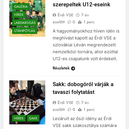
szerepeltek U12-eseink
GALÉRIA
Érdi VSE
7 év
HÍREK
ezelőtt
0
1 perc
LABDARÚGÁS
A hagyományokhoz híven idén is
UTÁNPÓTLÁS
meghívást kapott az Érdi VSE a
szlovákiai Léván megrendezett
nemzetközi tornára, ahol ezúttal
U12-es csapatunk volt érdekelt.
Részletek
Sakk: dobogóról várják a
tavaszi folytatást
Érdi VSE
7 év
ezelőtt
0
1 perc
Lezárult az őszi idény az Érdi
HÍREK
SAKK
VSE sakk szakosztálya számára