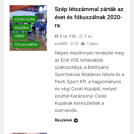
Szép létszámmal zárták az
évet és fókuszálnak 2020-
CSOKI KUPA
ra
GALÉRIA
Érdi VSE
7 év
HÍREK
ezelőtt
0
1 perc
TOLLASLABDA
Népes mezőnnyel rendezte meg
az Érdi VSE tollaslabda
szakosztálya, a Batthyány
Sportiskolai Általános Iskola és a
Pesti Sport Kft. a hagyományos
év végi Csoki Kupáját, melyet
ezúttal Karácsonyi Csoki
Kupának kereszteltek a
szervezők.
Részletek