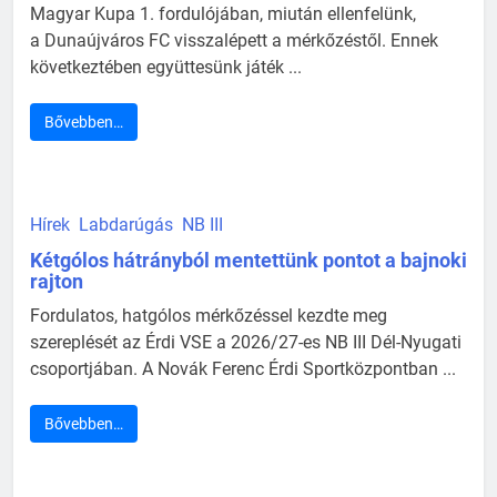
Magyar Kupa 1. fordulójában, miután ellenfelünk,
a Dunaújváros FC visszalépett a mérkőzéstől. Ennek
következtében együttesünk játék ...
Bővebben…
Hírek
Labdarúgás
NB III
Kétgólos hátrányból mentettünk pontot a bajnoki
rajton
Fordulatos, hatgólos mérkőzéssel kezdte meg
szereplését az Érdi VSE a 2026/27-es NB III Dél-Nyugati
csoportjában. A Novák Ferenc Érdi Sportközpontban ...
Bővebben…