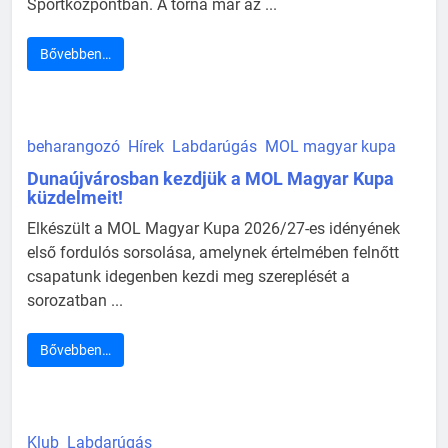
Sportközpontban. A torna már az ...
Bővebben…
beharangozó
Hírek
Labdarúgás
MOL magyar kupa
Dunaújvárosban kezdjük a MOL Magyar Kupa
küzdelmeit!
Elkészült a MOL Magyar Kupa 2026/27-es idényének
első fordulós sorsolása, amelynek értelmében felnőtt
csapatunk idegenben kezdi meg szereplését a
sorozatban ...
Bővebben…
Klub
Labdarúgás