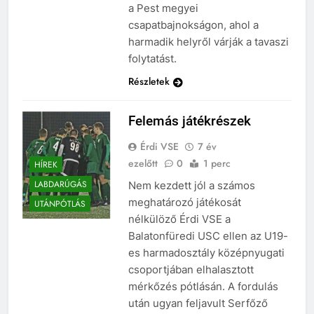
a Pest megyei
csapatbajnokságon, ahol a
harmadik helyről várják a tavaszi
folytatást.
Részletek
Felemás játékrészek
Érdi VSE
7 év
ezelőtt
0
1 perc
HÍREK
LABDARÚGÁS
Nem kezdett jól a számos
meghatározó játékosát
UTÁNPÓTLÁS
nélkülöző Érdi VSE a
Balatonfüredi USC ellen az U19-
es harmadosztály középnyugati
csoportjában elhalasztott
mérkőzés pótlásán. A fordulás
után ugyan feljavult Serfőző