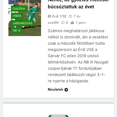
búcsúztattuk az évet
GALÉRIA
Érdi VSE
7 év
HÍREK
ezelőtt
0
1 perc
LABDARÚGÁS
Számos meghatározó játékosa
NB III
nélkül is dominált, ám a vezetést
csak a második félidőben tudta
megszerezni az Érdi VSE a
Sárvár FC ellen 2019 utolsó
tétmérkőzésén. Az NB III Nyugati
csoportjának 17. fordulójában
rendezett találkozót végül 3–1-
re nyerte a házigazda.
Részletek