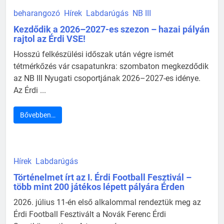
beharangozó
Hírek
Labdarúgás
NB III
Kezdődik a 2026–2027-es szezon – hazai pályán
rajtol az Érdi VSE!
Hosszú felkészülési időszak után végre ismét
tétmérkőzés vár csapatunkra: szombaton megkezdődik
az NB III Nyugati csoportjának 2026–2027-es idénye.
Az Érdi ...
Bővebben…
Hírek
Labdarúgás
Történelmet írt az I. Érdi Football Fesztivál –
több mint 200 játékos lépett pályára Érden
2026. július 11-én első alkalommal rendeztük meg az
Érdi Football Fesztivált a Novák Ferenc Érdi