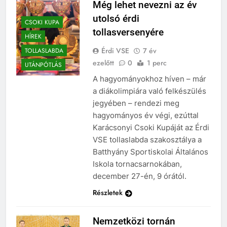
Még lehet nevezni az év
utolsó érdi
CSOKI KUPA
tollasversenyére
HÍREK
Érdi VSE
7 év
TOLLASLABDA
ezelőtt
0
1 perc
UTÁNPÓTLÁS
A hagyományokhoz híven – már
a diákolimpiára való felkészülés
jegyében – rendezi meg
hagyományos év végi, ezúttal
Karácsonyi Csoki Kupáját az Érdi
VSE tollaslabda szakosztálya a
Batthyány Sportiskolai Általános
Iskola tornacsarnokában,
december 27-én, 9 órától.
Részletek
Nemzetközi tornán