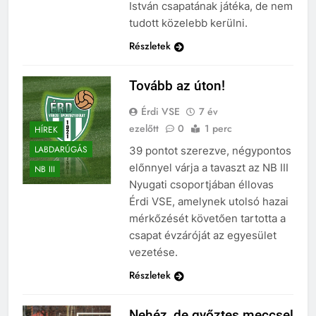
István csapatának játéka, de nem
tudott közelebb kerülni.
Részletek
Tovább az úton!
Érdi VSE
7 év
ezelőtt
0
1 perc
HÍREK
LABDARÚGÁS
39 pontot szerezve, négypontos
előnnyel várja a tavaszt az NB III
NB III
Nyugati csoportjában éllovas
Érdi VSE, amelynek utolsó hazai
mérkőzését követően tartotta a
csapat évzáróját az egyesület
vezetése.
Részletek
Nehéz, de győztes meccsel