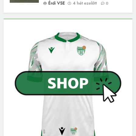
Érdi VSE
4 hét ezelőtt
0