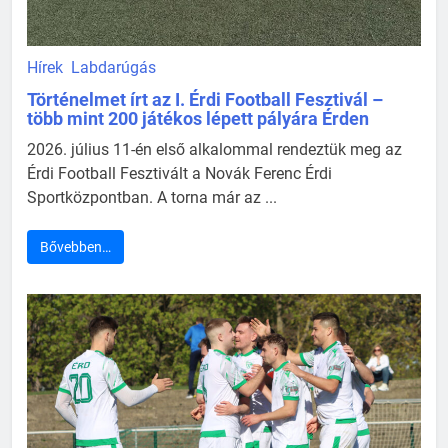
Hírek
Labdarúgás
Történelmet írt az I. Érdi Football Fesztivál –
több mint 200 játékos lépett pályára Érden
2026. július 11-én első alkalommal rendeztük meg az
Érdi Football Fesztivált a Novák Ferenc Érdi
Sportközpontban. A torna már az ...
Bővebben…