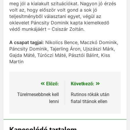
meg jól a kialakult szituációkat. Nagyon jó érzés
volt az, hogy először volt gond a sok jó
teljesítményből választani egyet, végül az
oklevelet Páncsity Dominik kapta kiemelkedő
védő munkájáért – Csiszár Zoltán.
A csapat tagjai:
Nikolics Bence, Maczkó Dominik,
Páncsity Dominik, Tajerling Áron, Ujszászi Márk,
Gajda Máté, Túróczi Máté, Pásztói Bálint, Kiss
Martin
Előző:
Következő:
Bejegyzés
navigáció
Türelmesebbnek kell
Rutinos rókák után
lenni
fiatal titánok ellen
Kapcsolódó tartalom