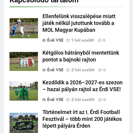
Ellenfelünk visszalépése miatt
játék nélkül jutottunk tovább a
MOL Magyar Kupában
Érdi VSE
1 hét ezelőtt
0
Kétgólos hátrányból mentettünk
pontot a bajnoki rajton
Érdi VSE
2 hét ezelőtt
0
Kezdődik a 2026–2027-es szezon
– hazai pályán rajtol az Érdi VSE!
Érdi VSE
2 hét ezelőtt
0
Történelmet írt az I. Érdi Football
Fesztivál – több mint 200 játékos
lépett pályára Érden