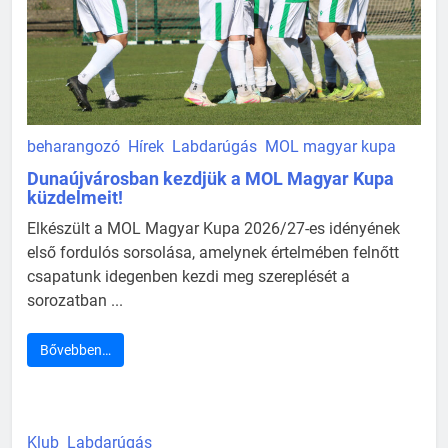
beharangozó
Hírek
Labdarúgás
MOL magyar kupa
Dunaújvárosban kezdjük a MOL Magyar Kupa
küzdelmeit!
Elkészült a MOL Magyar Kupa 2026/27-es idényének
első fordulós sorsolása, amelynek értelmében felnőtt
csapatunk idegenben kezdi meg szereplését a
sorozatban ...
Bővebben…
Klub
Labdarúgás