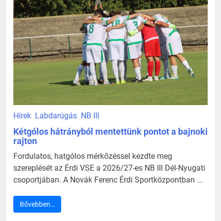
Hírek
Labdarúgás
NB III
Kétgólos hátrányból mentettünk pontot a bajnoki
rajton
Fordulatos, hatgólos mérkőzéssel kezdte meg
szereplését az Érdi VSE a 2026/27-es NB III Dél-Nyugati
csoportjában. A Novák Ferenc Érdi Sportközpontban ...
Bővebben…