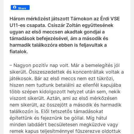
Share
Három mérkőzést játszott Tárnokon az Érdi VSE
U11-es csapata. Csiszár Zoltán együttesének
ugyan az első meccsen akadtak gondjai a
támadások befejezésével, ám a második és
harmadik találkozóra ebben is feljavultak a
fiatalok.
– Nagyon pozitív nap volt. Már a bemelegítés jól
sikerült. Összeszedettek és koncentráltak voltak a
játékosok. Bár az első meccs nem ezt tükrözi,
hiszen nem tudtunk betalálni az ellenfél kapujába
több szépen kidolgozott helyzet után sem, nekik
viszont sikerült. Aztán, ami az első mérkőzésen
nem sikerült, az összejött a második és harmadik
találkozón is. Elől tetszetős támadásokat
építettünk és fejeznünk be góllal. Míg hátul
minden labdáért becsületesen megküzdve vagy
remek kapus teljesítménnyel fűszerezve oldottuk