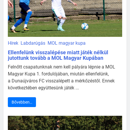
Hírek
Labdarúgás
MOL magyar kupa
Ellenfelünk visszalépése miatt játék nélkül
jutottunk tovább a MOL Magyar Kupában
Felnőtt csapatunknak nem kell pályára lépnie a MOL
Magyar Kupa 1. fordulójában, miután ellenfelünk,
a Dunaújváros FC visszalépett a mérkőzéstől. Ennek
következtében együttesünk játék ...
Bővebben…