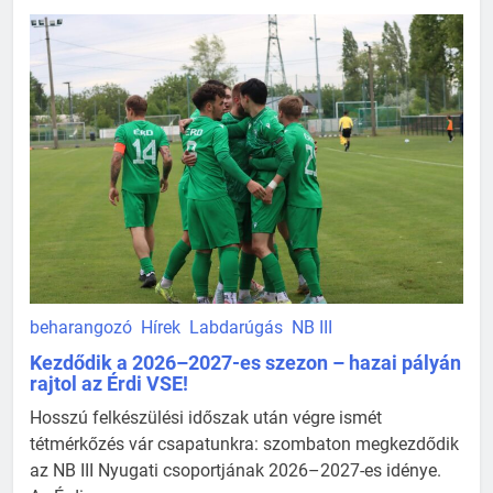
beharangozó
Hírek
Labdarúgás
NB III
Kezdődik a 2026–2027-es szezon – hazai pályán
rajtol az Érdi VSE!
Hosszú felkészülési időszak után végre ismét
tétmérkőzés vár csapatunkra: szombaton megkezdődik
az NB III Nyugati csoportjának 2026–2027-es idénye.