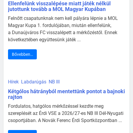
Ellenfelünk visszalépése miatt játék nélkül
jutottunk tovább a MOL Magyar Kupában
Felnőtt csapatunknak nem kell pályára lépnie a MOL
Magyar Kupa 1. fordulójában, miután ellenfelünk,
a Dunaújváros FC visszalépett a mérkőzéstől. Ennek
következtében együttesünk játék ...
Bővebben…
Hírek
Labdarúgás
NB III
Kétgólos hátrányból mentettünk pontot a bajnoki
rajton
Fordulatos, hatgólos mérkőzéssel kezdte meg
szereplését az Érdi VSE a 2026/27-es NB III Dél-Nyugati
csoportjában. A Novák Ferenc Érdi Sportközpontban ...