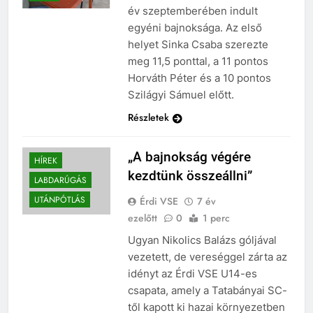
év szeptemberében indult
egyéni bajnoksága. Az első
helyet Sinka Csaba szerezte
meg 11,5 ponttal, a 11 pontos
Horváth Péter és a 10 pontos
Szilágyi Sámuel előtt.
Részletek
„A bajnokság végére
HÍREK
kezdtünk összeállni”
LABDARÚGÁS
UTÁNPÓTLÁS
Érdi VSE
7 év
ezelőtt
0
1 perc
Ugyan Nikolics Balázs góljával
vezetett, de vereséggel zárta az
idényt az Érdi VSE U14-es
csapata, amely a Tatabányai SC-
től kapott ki hazai környezetben