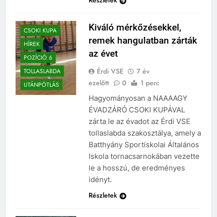
Kiváló mérkőzésekkel,
CSOKI KUPA
remek hangulatban zárták
HÍREK
az évet
POZÍCIÓ 6
Érdi VSE
7 év
TOLLASLABDA
ezelőtt
0
1 perc
UTÁNPÓTLÁS
Hagyományosan a NAAAAGY
ÉVADZÁRÓ CSOKI KUPÁVAL
zárta le az évadot az Érdi VSE
tollaslabda szakosztálya, amely a
Batthyány Sportiskolai Általános
Iskola tornacsarnokában vezette
le a hosszú, de eredményes
idényt.
Részletek