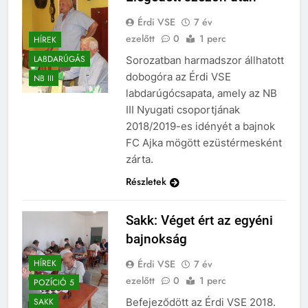
Érdi VSE
7 év
ezelőtt
0
1 perc
HÍREK
LABDARÚGÁS
Sorozatban harmadszor állhatott
dobogóra az Érdi VSE
NB III
labdarúgócsapata, amely az NB
III Nyugati csoportjának
2018/2019-es idényét a bajnok
FC Ajka mögött ezüstérmesként
zárta.
Részletek
Sakk: Véget ért az egyéni
bajnokság
Érdi VSE
7 év
HÍREK
ezelőtt
0
1 perc
POZÍCIÓ 5
Befejeződött az Érdi VSE 2018.
SAKK