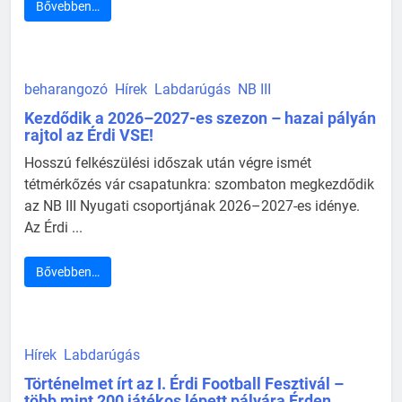
Bővebben…
beharangozó
Hírek
Labdarúgás
NB III
Kezdődik a 2026–2027-es szezon – hazai pályán
rajtol az Érdi VSE!
Hosszú felkészülési időszak után végre ismét
tétmérkőzés vár csapatunkra: szombaton megkezdődik
az NB III Nyugati csoportjának 2026–2027-es idénye.
Az Érdi ...
Bővebben…
Hírek
Labdarúgás
Történelmet írt az I. Érdi Football Fesztivál –
több mint 200 játékos lépett pályára Érden