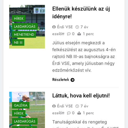
Ellenük készülünk az új
idényre!
HÍREK
Érdi VSE
7 év
LABDARÚGÁS
ezelőtt
0
1 perc
MENETREND
Július elsején megkezdi a
NB III
felkészülést az augusztus 4-én
rajtoló NB III-as bajnokságra az
Érdi VSE, amely júliusban négy
edzőmérkőzést vív.
Részletek
Láttuk, hova kell eljutni!
GALÉRIA
Érdi VSE
7 év
ezelőtt
0
1 perc
HÍREK
LABDARÚGÁS
Tanulságokkal és rengeteg