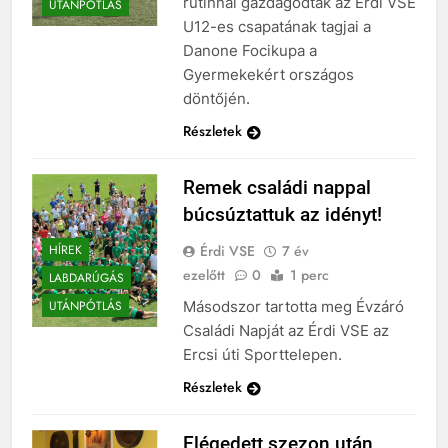
rutinnal gazdagodtak az Érdi VSE
UTÁNPÓTLÁS
U12-es csapatának tagjai a
Danone Focikupa a
Gyermekekért országos
döntőjén.
Részletek
Remek családi nappal
búcsúztattuk az idényt!
Érdi VSE
7 év
HÍREK
ezelőtt
0
1 perc
LABDARÚGÁS
Másodszor tartotta meg Évzáró
UTÁNPÓTLÁS
Családi Napját az Érdi VSE az
Ercsi úti Sporttelepen.
Részletek
Elégedett szezon után