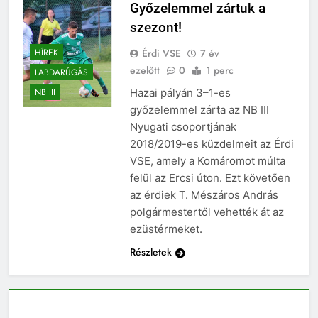
Győzelemmel zártuk a
szezont!
Érdi VSE
7 év
HÍREK
ezelőtt
0
1 perc
LABDARÚGÁS
Hazai pályán 3–1-es
NB III
győzelemmel zárta az NB III
Nyugati csoportjának
2018/2019-es küzdelmeit az Érdi
VSE, amely a Komáromot múlta
felül az Ercsi úton. Ezt követően
az érdiek T. Mészáros András
polgármestertől vehették át az
ezüstérmeket.
Részletek