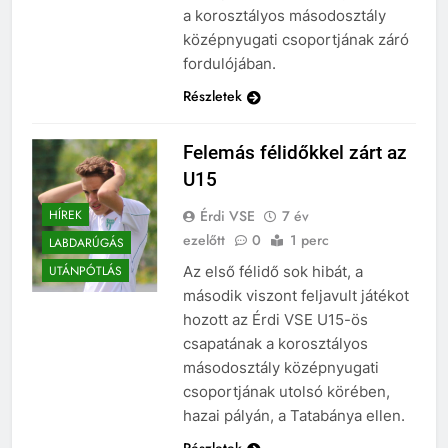
a korosztályos másodosztály
középnyugati csoportjának záró
fordulójában.
Részletek
Felemás félidőkkel zárt az
U15
Érdi VSE
7 év
HÍREK
ezelőtt
0
1 perc
LABDARÚGÁS
Az első félidő sok hibát, a
UTÁNPÓTLÁS
második viszont feljavult játékot
hozott az Érdi VSE U15-ös
csapatának a korosztályos
másodosztály középnyugati
csoportjának utolsó körében,
hazai pályán, a Tatabánya ellen.
Részletek