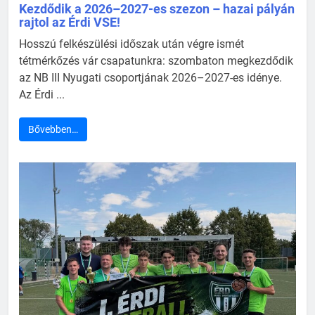
Kezdődik a 2026–2027-es szezon – hazai pályán
rajtol az Érdi VSE!
Hosszú felkészülési időszak után végre ismét
tétmérkőzés vár csapatunkra: szombaton megkezdődik
az NB III Nyugati csoportjának 2026–2027-es idénye.
Az Érdi ...
Bővebben…