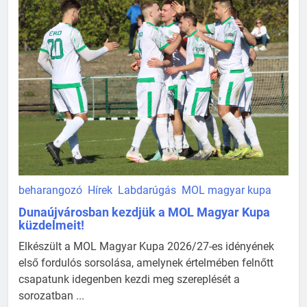
beharangozó
Hírek
Labdarúgás
MOL magyar kupa
Dunaújvárosban kezdjük a MOL Magyar Kupa
küzdelmeit!
Elkészült a MOL Magyar Kupa 2026/27-es idényének
első fordulós sorsolása, amelynek értelmében felnőtt
csapatunk idegenben kezdi meg szereplését a
sorozatban ...