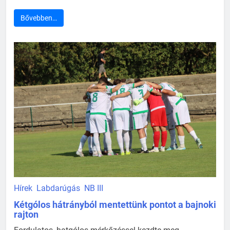
Bővebben…
Hírek
Labdarúgás
NB III
Kétgólos hátrányból mentettünk pontot a bajnoki
rajton