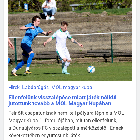
Hírek
Labdarúgás
MOL magyar kupa
Ellenfelünk visszalépése miatt játék nélkül
jutottunk tovább a MOL Magyar Kupában
Felnőtt csapatunknak nem kell pályára lépnie a MOL
Magyar Kupa 1. fordulójában, miután ellenfelünk,
a Dunaújváros FC visszalépett a mérkőzéstől. Ennek
következtében együttesünk játék ...