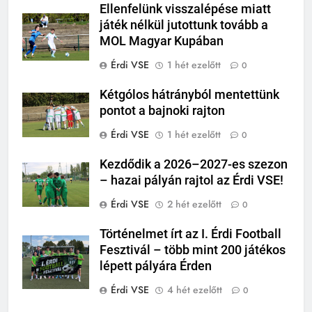
Ellenfelünk visszalépése miatt
játék nélkül jutottunk tovább a
MOL Magyar Kupában
Érdi VSE
1 hét ezelőtt
0
Kétgólos hátrányból mentettünk
pontot a bajnoki rajton
Érdi VSE
1 hét ezelőtt
0
Kezdődik a 2026–2027-es szezon
– hazai pályán rajtol az Érdi VSE!
Érdi VSE
2 hét ezelőtt
0
Történelmet írt az I. Érdi Football
Fesztivál – több mint 200 játékos
lépett pályára Érden
Érdi VSE
4 hét ezelőtt
0