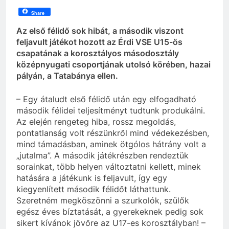
Share
Az első félidő sok hibát, a második viszont
feljavult játékot hozott az Érdi VSE U15-ös
csapatának a korosztályos másodosztály
középnyugati csoportjának utolsó körében, hazai
pályán, a Tatabánya ellen.
– Egy átaludt első félidő után egy elfogadható
második félidei teljesítményt tudtunk produkálni.
Az elején rengeteg hiba, rossz megoldás,
pontatlanság volt részünkről mind védekezésben,
mind támadásban, aminek ötgólos hátrány volt a
„jutalma”. A második játékrészben rendeztük
sorainkat, több helyen változtatni kellett, minek
hatására a játékunk is feljavult, így egy
kiegyenlített második félidőt láthattunk.
Szeretném megköszönni a szurkolók, szülők
egész éves bíztatását, a gyerekeknek pedig sok
sikert kívánok jövőre az U17-es korosztályban! –