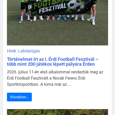
Hírek
Labdarúgás
Történelmet írt az I. Érdi Football Fesztivál –
több mint 200 játékos lépett pályára Érden
2026. július 11-én első alkalommal rendeztük meg az
Érdi Football Fesztivált a Novák Ferenc Érdi
Sportközpontban. A torna már az ...
Bővebben…