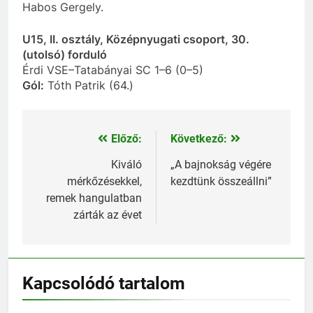
Habos Gergely.
U15, II. osztály, Középnyugati csoport, 30.
(utolsó) forduló
Érdi VSE–Tatabányai SC 1–6 (0–5)
Gól:
Tóth Patrik (64.)
Előző:
Következő:
Bejegyzés
navigáció
Kiváló
„A bajnokság végére
mérkőzésekkel,
kezdtünk összeállni”
remek hangulatban
zárták az évet
Kapcsolódó tartalom