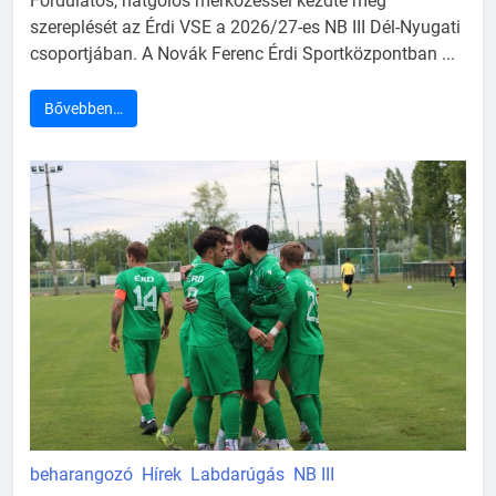
Fordulatos, hatgólos mérkőzéssel kezdte meg
szereplését az Érdi VSE a 2026/27-es NB III Dél-Nyugati
csoportjában. A Novák Ferenc Érdi Sportközpontban ...
Bővebben…
beharangozó
Hírek
Labdarúgás
NB III