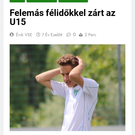
Felemás félidőkkel zárt az
U15
0
Érdi VSE
7 Év Ezelőtt
2 Perc