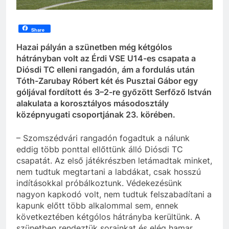
Share
Hazai pályán a szünetben még kétgólos
hátrányban volt az Érdi VSE U14-es csapata a
Diósdi TC elleni rangadón, ám a fordulás után
Tóth-Zarubay Róbert két és Pusztai Gábor egy
góljával fordított és 3–2-re győzött Serfőző István
alakulata a korosztályos másodosztály
középnyugati csoportjának 23. körében.
– Szomszédvári rangadón fogadtuk a nálunk
eddig több ponttal ellőttünk álló Diósdi TC
csapatát. Az első játékrészben letámadtak minket,
nem tudtuk megtartani a labdákat, csak hosszú
indításokkal próbálkoztunk. Védekezésünk
nagyon kapkodó volt, nem tudtuk felszabadítani a
kapunk előtt több alkalommal sem, ennek
következtében kétgólos hátrányba kerültünk. A
szünetben rendeztük sorainkat és elég hamar