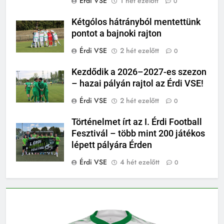
Érdi VSE
1 hét ezelőtt
0
Kétgólos hátrányból mentettünk
pontot a bajnoki rajton
Érdi VSE
2 hét ezelőtt
0
Kezdődik a 2026–2027-es szezon
– hazai pályán rajtol az Érdi VSE!
Érdi VSE
2 hét ezelőtt
0
Történelmet írt az I. Érdi Football
Fesztivál – több mint 200 játékos
lépett pályára Érden
Érdi VSE
4 hét ezelőtt
0