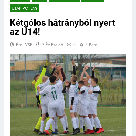
UTÁNPÓTLÁS
Kétgólos hátrányból nyert
az U14!
0
Érdi VSE
7 Év Ezelőtt
3 Perc