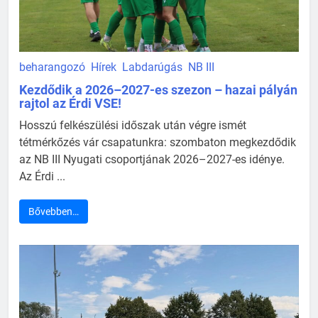
beharangozó
Hírek
Labdarúgás
NB III
Kezdődik a 2026–2027-es szezon – hazai pályán
rajtol az Érdi VSE!
Hosszú felkészülési időszak után végre ismét
tétmérkőzés vár csapatunkra: szombaton megkezdődik
az NB III Nyugati csoportjának 2026–2027-es idénye.
Az Érdi ...
Bővebben…