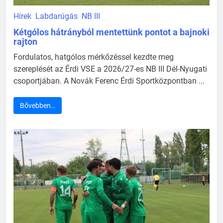
Hírek
Labdarúgás
NB III
Kétgólos hátrányból mentettünk pontot a bajnoki
rajton
Fordulatos, hatgólos mérkőzéssel kezdte meg
szereplését az Érdi VSE a 2026/27-es NB III Dél-Nyugati
csoportjában. A Novák Ferenc Érdi Sportközpontban ...
Bővebben…