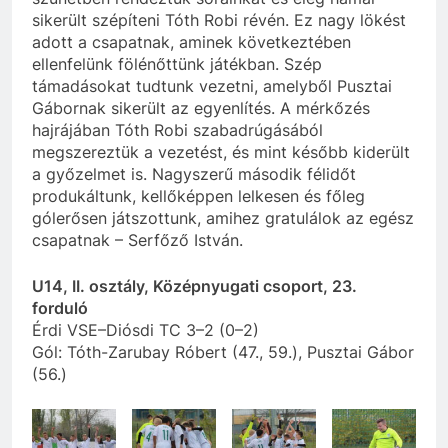
sikerült szépíteni Tóth Robi révén. Ez nagy lökést
adott a csapatnak, aminek következtében
ellenfelünk fölénőttünk játékban. Szép
támadásokat tudtunk vezetni, amelyből Pusztai
Gábornak sikerült az egyenlítés. A mérkőzés
hajrájában Tóth Robi szabadrúgásából
megszereztük a vezetést, és mint később kiderült
a győzelmet is. Nagyszerű második félidőt
produkáltunk, kellőképpen lelkesen és főleg
gólerősen játszottunk, amihez gratulálok az egész
csapatnak – Serfőző István.
U14, II. osztály, Középnyugati csoport, 23.
forduló
Érdi VSE–Diósdi TC 3–2 (0–2)
Gól: Tóth-Zarubay Róbert (47., 59.), Pusztai Gábor
(56.)