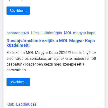
Bővebben…
beharangozó
Hírek
Labdarúgás
MOL magyar kupa
Dunaújvárosban kezdjük a MOL Magyar Kupa
küzdelmeit!
Elkészült a MOL Magyar Kupa 2026/27-es idényének
első fordulós sorsolása, amelynek értelmében felnőtt
csapatunk idegenben kezdi meg szereplését a
sorozatban ...
Bővebben…
Klub
Labdarúgás