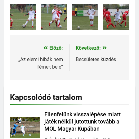
Előző:
Következő:
Bejegyzés
navigáció
„Az elemi hibák nem
Becsületes küzdés
férnek bele”
Kapcsolódó tartalom
Ellenfelünk visszalépése miatt
játék nélkül jutottunk tovább a
MOL Magyar Kupában