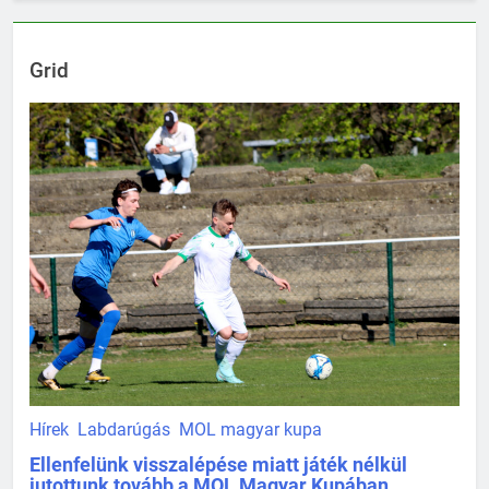
Grid
Hírek
Labdarúgás
MOL magyar kupa
Ellenfelünk visszalépése miatt játék nélkül
jutottunk tovább a MOL Magyar Kupában