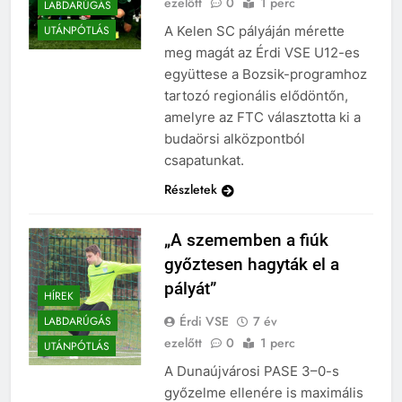
ezelőtt
0
1 perc
LABDARÚGÁS
A Kelen SC pályáján mérette
UTÁNPÓTLÁS
meg magát az Érdi VSE U12-es
együttese a Bozsik-programhoz
tartozó regionális elődöntőn,
amelyre az FTC választotta ki a
budaörsi alközpontból
csapatunkat.
Részletek
„A szememben a fiúk
győztesen hagyták el a
pályát”
HÍREK
Érdi VSE
7 év
LABDARÚGÁS
ezelőtt
0
1 perc
UTÁNPÓTLÁS
A Dunaújvárosi PASE 3–0-s
győzelme ellenére is maximális