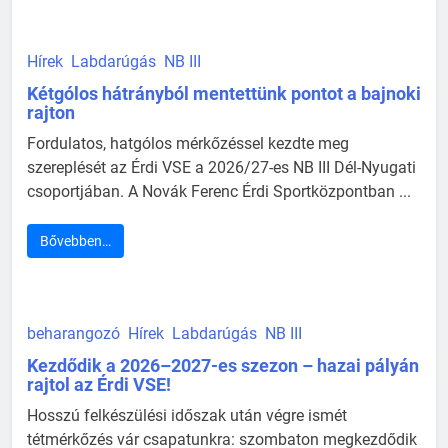
Hírek
Labdarúgás
NB III
Kétgólos hátrányból mentettünk pontot a bajnoki
rajton
Fordulatos, hatgólos mérkőzéssel kezdte meg
szereplését az Érdi VSE a 2026/27-es NB III Dél-Nyugati
csoportjában. A Novák Ferenc Érdi Sportközpontban ...
Bővebben…
beharangozó
Hírek
Labdarúgás
NB III
Kezdődik a 2026–2027-es szezon – hazai pályán
rajtol az Érdi VSE!
Hosszú felkészülési időszak után végre ismét
tétmérkőzés vár csapatunkra: szombaton megkezdődik