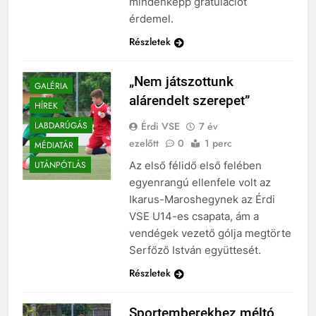
mindenképp gratulációt
érdemel.
Részletek
„Nem játszottunk
GALÉRIA
alárendelt szerepet”
HÍREK
Érdi VSE
7 év
LABDARÚGÁS
ezelőtt
0
1 perc
MÉDIATÁR
Az első félidő első felében
UTÁNPÓTLÁS
egyenrangú ellenfele volt az
Ikarus-Maroshegynek az Érdi
VSE U14-es csapata, ám a
vendégek vezető gólja megtörte
Serfőző István együttesét.
Részletek
Sportemberekhez méltó