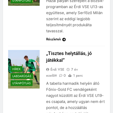
Hazai pályán szerepelt a Bozsik-
UTÁNPÓTLÁS
programban az Érdi VSE U13-as
együttese, amely Serfőző Milán
szerint az eddigi legjobb
teljesítményét produkálta
tavasszal.
Részletek
„Tisztes helytállás, jó
játékkal”
Érdi VSE
7 év
HÍREK
ezelőtt
0
1 perc
LABDARÚGÁS
A tabella harmadik helyén álló
UTÁNPÓTLÁS
Főnix-Gold FC vendégeként
nagyot küzdött az Érdi VSE U19-
es csapata, amely ugyan nem ért
pontot, de a hozzáállás