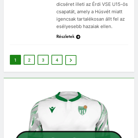
dicséret illeti az Érdi VSE U15-ös
csapatát, amely a Húsvét miatt
igencsak tartalékosan állt fel az
esélyesebb hazaiak ellen.
Részletek
1
2
3
4