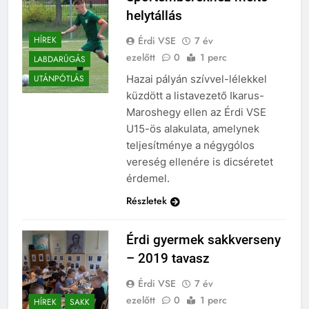
helytállás
Érdi VSE
7 év
HÍREK
ezelőtt
0
1 perc
LABDARÚGÁS
Hazai pályán szívvel-lélekkel
UTÁNPÓTLÁS
küzdött a listavezető Ikarus-
Maroshegy ellen az Érdi VSE
U15-ös alakulata, amelynek
teljesítménye a négygólos
vereség ellenére is dicséretet
érdemel.
Részletek
Érdi gyermek sakkverseny
– 2019 tavasz
Érdi VSE
7 év
ezelőtt
0
1 perc
HÍREK
SAKK