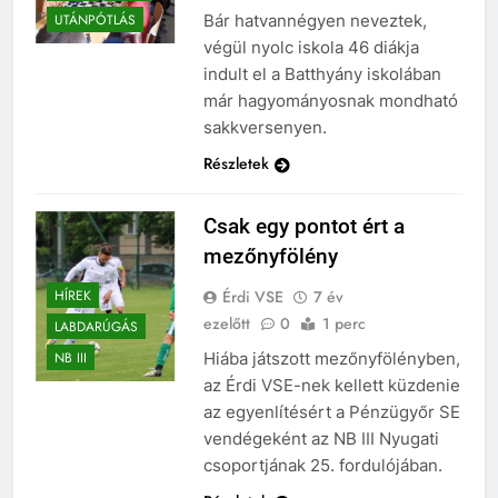
Bár hatvannégyen neveztek,
UTÁNPÓTLÁS
végül nyolc iskola 46 diákja
indult el a Batthyány iskolában
már hagyományosnak mondható
sakkversenyen.
Részletek
Csak egy pontot ért a
mezőnyfölény
Érdi VSE
7 év
HÍREK
ezelőtt
0
1 perc
LABDARÚGÁS
Hiába játszott mezőnyfölényben,
NB III
az Érdi VSE-nek kellett küzdenie
az egyenlítésért a Pénzügyőr SE
vendégeként az NB III Nyugati
csoportjának 25. fordulójában.