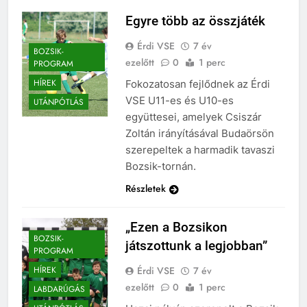
Egyre több az összjáték
Érdi VSE
7 év
BOZSIK-
ezelőtt
0
1 perc
PROGRAM
HÍREK
Fokozatosan fejlődnek az Érdi
VSE U11-es és U10-es
UTÁNPÓTLÁS
együttesei, amelyek Csiszár
Zoltán irányításával Budaörsön
szerepeltek a harmadik tavaszi
Bozsik-tornán.
Részletek
„Ezen a Bozsikon
BOZSIK-
játszottunk a legjobban”
PROGRAM
Érdi VSE
7 év
HÍREK
ezelőtt
0
1 perc
LABDARÚGÁS