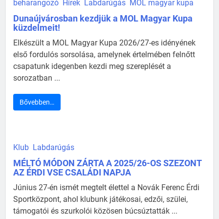
beharangozó
Hírek
Labdarúgás
MOL magyar kupa
Dunaújvárosban kezdjük a MOL Magyar Kupa
küzdelmeit!
Elkészült a MOL Magyar Kupa 2026/27-es idényének
első fordulós sorsolása, amelynek értelmében felnőtt
csapatunk idegenben kezdi meg szereplését a
sorozatban ...
Bővebben…
Klub
Labdarúgás
MÉLTÓ MÓDON ZÁRTA A 2025/26-OS SZEZONT
AZ ÉRDI VSE CSALÁDI NAPJA
Június 27-én ismét megtelt élettel a Novák Ferenc Érdi
Sportközpont, ahol klubunk játékosai, edzői, szülei,
támogatói és szurkolói közösen búcsúztatták ...