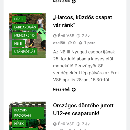
Részletek
BEHARANGOZÓ
„Harcos, küzdős csapat
HÍREK
vár ránk”
LABDARÚGÁS
Érdi VSE
7 év
MENETREND
ezelőtt
0
1 perc
NB III
Az NB III Nyugati csoportjának
UTÁNPÓTLÁS
25. fordulójában a kiesés elől
menekülő Pénzügyőr SE
vendégeként lép pályára az Érdi
VSE április 28-án, 16.30-tól.
Részletek
Országos döntőbe jutott
BOZSIK-
U12-es csapatunk!
PROGRAM
Érdi VSE
7 év
HÍREK