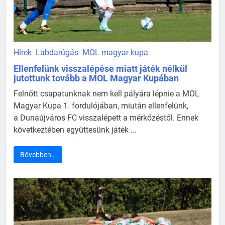
Hírek
Labdarúgás
MOL magyar kupa
Ellenfelünk visszalépése miatt játék nélkül
jutottunk tovább a MOL Magyar Kupában
Felnőtt csapatunknak nem kell pályára lépnie a MOL
Magyar Kupa 1. fordulójában, miután ellenfelünk,
a Dunaújváros FC visszalépett a mérkőzéstől. Ennek
következtében együttesünk játék ...
Bővebben…