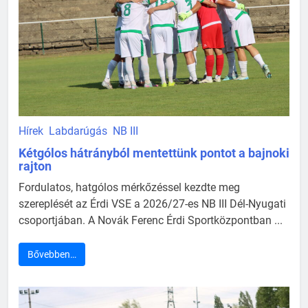
Hírek
Labdarúgás
NB III
Kétgólos hátrányból mentettünk pontot a bajnoki
rajton
Fordulatos, hatgólos mérkőzéssel kezdte meg
szereplését az Érdi VSE a 2026/27-es NB III Dél-Nyugati
csoportjában. A Novák Ferenc Érdi Sportközpontban ...
Bővebben…