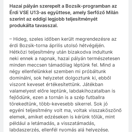
Hazai pályán szerepelt a Bozsik-programban az
Érdi VSE U13-as együttese, amely Serfőző Milán
szerint az eddigi legjobb teljesítményét
produkálta tavasszal.
– Hideg, szeles időben került megrendezésre az
érdi Bozsik-torna április utolsó hétvégéjén.
Hétközi teljesítmény után bizakodva indultunk
neki ennek a napnak, hazai pályán természetesen
minden meccsen támadólag léptünk fel. Mind a
négy ellenfelünkkel szemben mi próbáltunk
dominálni, sok helyzetet dolgoztunk ki, ebből
viszont keveset értékesítettünk. Játékban
valamelyest előre leptünk, labdakihozatalban is
fejlődünk, ezen a tornán is a szép futballra
törekedtünk, több-kevesebb sikerrel. Sok jó
egyéni teljesítmény volt ma, voltak visszaköszönő
elemek, amiket edzéseken is kérünk tőlük, mint
például a letámadás, a visszatámadás,
labdaszerzés, ellenfél nyomás alá helyezése.