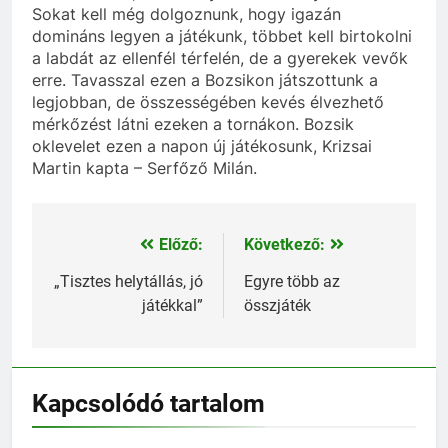
Sokat kell még dolgoznunk, hogy igazán
domináns legyen a játékunk, többet kell birtokolni
a labdát az ellenfél térfelén, de a gyerekek vevők
erre. Tavasszal ezen a Bozsikon játszottunk a
legjobban, de összességében kevés élvezhető
mérkőzést látni ezeken a tornákon. Bozsik
oklevelet ezen a napon új játékosunk, Krizsai
Martin kapta – Serfőző Milán.
Előző:
Következő:
Bejegyzés
navigáció
„Tisztes helytállás, jó
Egyre több az
játékkal”
összjáték
Kapcsolódó tartalom