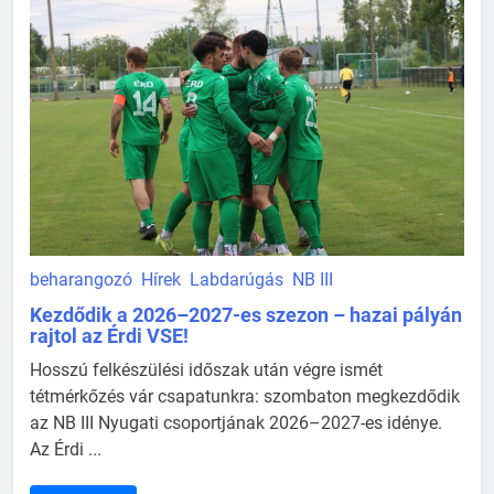
beharangozó
Hírek
Labdarúgás
NB III
Kezdődik a 2026–2027-es szezon – hazai pályán
rajtol az Érdi VSE!
Hosszú felkészülési időszak után végre ismét
tétmérkőzés vár csapatunkra: szombaton megkezdődik
az NB III Nyugati csoportjának 2026–2027-es idénye.
Az Érdi ...