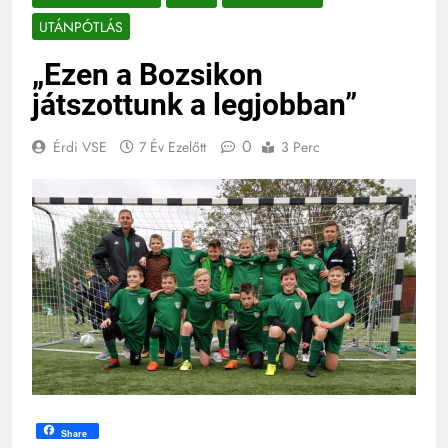
UTÁNPÓTLÁS
„Ezen a Bozsikon
játszottunk a legjobban”
0
Érdi VSE
7 Év Ezelőtt
3 Perc
Share