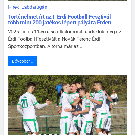
Hírek
Labdarúgás
Történelmet írt az I. Érdi Football Fesztivál –
több mint 200 játékos lépett pályára Érden
2026. július 11-én első alkalommal rendeztük meg az
Érdi Football Fesztivált a Novák Ferenc Érdi
Sportközpontban. A torna már az ...
Bővebben…