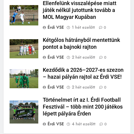
Ellenfelünk visszalépése miatt
játék nélkül jutottunk tovább a
MOL Magyar Kupában
Érdi VSE
1 hét ezelőtt
0
Kétgólos hátrányból mentettünk
pontot a bajnoki rajton
Érdi VSE
2 hét ezelőtt
0
Kezdődik a 2026–2027-es szezon
– hazai pályán rajtol az Érdi VSE!
Érdi VSE
2 hét ezelőtt
0
Történelmet írt az I. Érdi Football
Fesztivál – több mint 200 játékos
lépett pályára Érden
Érdi VSE
4 hét ezelőtt
0