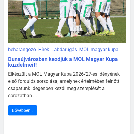
beharangozó
Hírek
Labdarúgás
MOL magyar kupa
Dunaújvárosban kezdjük a MOL Magyar Kupa
küzdelmeit!
Elkészült a MOL Magyar Kupa 2026/27-es idényének
első fordulós sorsolása, amelynek értelmében felnőtt
csapatunk idegenben kezdi meg szereplését a
sorozatban ...
Bővebben…