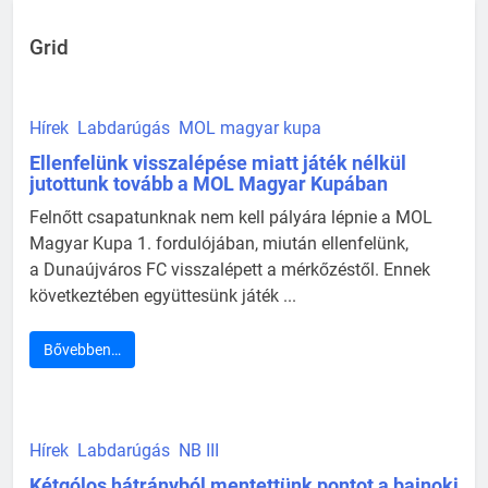
Grid
Hírek
Labdarúgás
MOL magyar kupa
Ellenfelünk visszalépése miatt játék nélkül
jutottunk tovább a MOL Magyar Kupában
Felnőtt csapatunknak nem kell pályára lépnie a MOL
Magyar Kupa 1. fordulójában, miután ellenfelünk,
a Dunaújváros FC visszalépett a mérkőzéstől. Ennek
következtében együttesünk játék ...
Bővebben…
Hírek
Labdarúgás
NB III
Kétgólos hátrányból mentettünk pontot a bajnoki