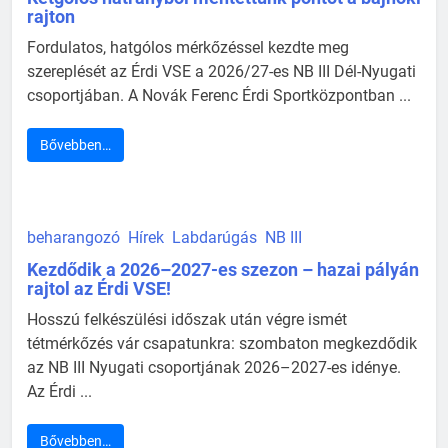
rajton
Fordulatos, hatgólos mérkőzéssel kezdte meg
szereplését az Érdi VSE a 2026/27-es NB III Dél-Nyugati
csoportjában. A Novák Ferenc Érdi Sportközpontban ...
Bővebben…
beharangozó
Hírek
Labdarúgás
NB III
Kezdődik a 2026–2027-es szezon – hazai pályán
rajtol az Érdi VSE!
Hosszú felkészülési időszak után végre ismét
tétmérkőzés vár csapatunkra: szombaton megkezdődik
az NB III Nyugati csoportjának 2026–2027-es idénye.
Az Érdi ...
Bővebben…