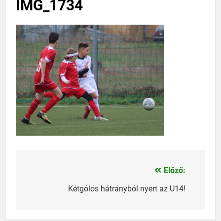
IMG_1734
Előző:
Bejegyzés
navigáció
Kétgólos hátrányból nyert az U14!