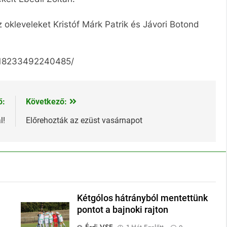
okleveleket Kristóf Márk Patrik és Jávori Botond
/318233492240485/
ő:
Következő:
l!
Előrehozták az ezüst vasárnapot
Kétgólos hátrányból mentettünk
pontot a bajnoki rajton
Érdi VSE