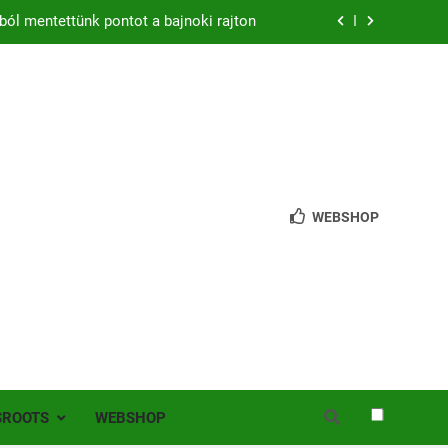
ból mentettünk pontot a bajnoki rajton
zon – hazai pályán rajtol az Érdi VSE!
bb mint 200 játékos lépett pályára Érden
 jutottunk tovább a MOL Magyar Kupában
ból mentettünk pontot a bajnoki rajton
WEBSHOP
zon – hazai pályán rajtol az Érdi VSE!
bb mint 200 játékos lépett pályára Érden
SROOTS
WEBSHOP