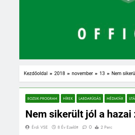
Kezdőoldal
2018
november
13
Nem sikerül
BOZSIK-PROGRAM
HÍREK
LABDARÚGÁS
MÉDIATÁR
UT
Nem sikerült jól a hazai
0
Érdi VSE
8 Év Ezelőtt
2 Perc