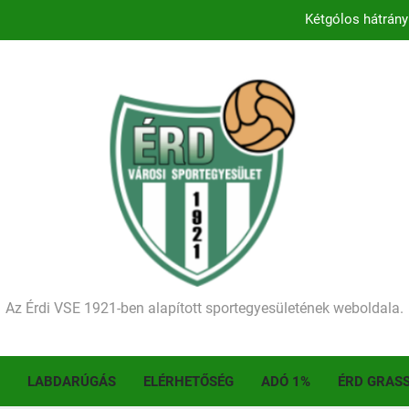
Kétgólos hátrány
Kezdődik a 2026–2027-es sze
Történelmet írt az I. Érdi Football Fesztivál – tö
Ellenfelünk visszalépése miatt játék nélkül
Kétgólos hátrány
Kezdődik a 2026–2027-es sze
Történelmet írt az I. Érdi Football Fesztivál – tö
Az Érdi VSE 1921-ben alapított sportegyesületének weboldala.
LABDARÚGÁS
ELÉRHETŐSÉG
ADÓ 1%
ÉRD GRAS