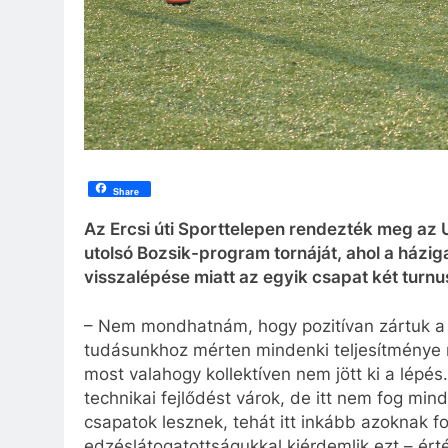
Share
Az Ercsi úti Sporttelepen rendezték meg az
utolsó Bozsik-program tornáját, ahol a házig
visszalépése miatt az egyik csapat két turn
– Nem mondhatnám, hogy pozitívan zártuk a 
tudásunkhoz mérten mindenki teljesítménye m
most valahogy kollektíven nem jött ki a lépés
technikai fejlődést várok, de itt nem fog min
csapatok lesznek, tehát itt inkább azoknak f
edzéslátogatottságukkal kiérdemlik ezt – érté