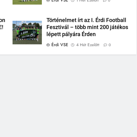
1 Hét Ezelőtt
0
on
Történelmet írt az I. Érdi Football
E!
Fesztivál – több mint 200 játékos
lépett pályára Érden
Érdi VSE
4 Hét Ezelőtt
0