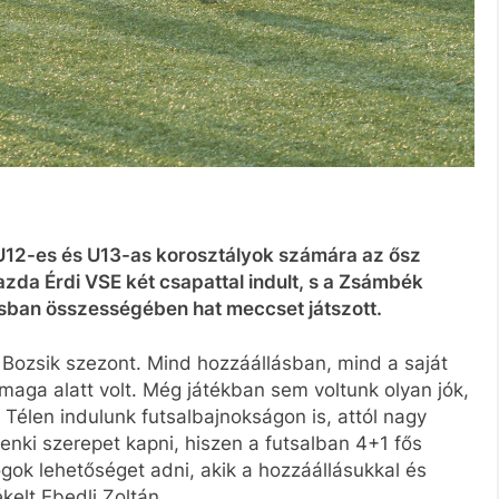
 U12-es és U13-as korosztályok számára az ősz
azda Érdi VSE két csapattal indult, s a Zsámbék
usban összességében hat meccset játszott.
Bozsik szezont. Mind hozzáállásban, mind a saját
aga alatt volt. Még játékban sem voltunk olyan jók,
. Télen indulunk futsalbajnokságon is, attól nagy
denki szerepet kapni, hiszen a futsalban 4+1 fős
ogok lehetőséget adni, akik a hozzáállásukkal és
kelt Ebedli Zoltán.