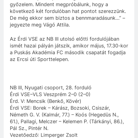
győzelem. Mindent megpróbálunk, hogy a
következő két fordulóban hat pontot szerezzünk.
De még ekkor sem biztos a bennmaradásunk…” –
jegyezte meg Vágó Attila.
Az Érdi VSE az NB III utolsó előtti fordulójában
ismét hazai pályán játszik, amikor május, 17.30-kor
a Puskás Akadémia FC második csapatát fogadja
az Ercsi úti Sporttelepen.
NB III, Nyugati csoport, 28. forduló
Érdi VSE–VLS Veszprém 2–0 (2–0)
Érd. V: Mencsik (Benkő, Kövér)
Érdi VSE: Borek – Kárász, Bozsoki, Csiszár,
Németh G. V. (Kalmár, 77.) – Koós (Hegedüs N.,
61.), Pallagi, Melczer – Kelemen P. (Tárkányi, 86.),
Pál Sz., Pintér N.
Vezetőedző: Limperger Zsolt