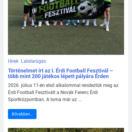
Hírek
Labdarúgás
Történelmet írt az I. Érdi Football Fesztivál –
több mint 200 játékos lépett pályára Érden
2026. július 11-én első alkalommal rendeztük meg az
Érdi Football Fesztivált a Novák Ferenc Érdi
Sportközpontban. A torna már az ...
Bővebben…