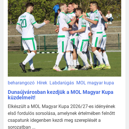
beharangozó
Hírek
Labdarúgás
MOL magyar kupa
Dunaújvárosban kezdjük a MOL Magyar Kupa
küzdelmeit!
Elkészült a MOL Magyar Kupa 2026/27-es idényének
első fordulós sorsolása, amelynek értelmében felnőtt
csapatunk idegenben kezdi meg szereplését a
sorozatban ...