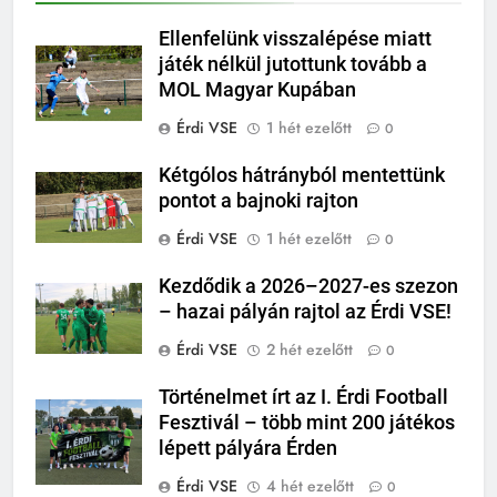
Ellenfelünk visszalépése miatt
játék nélkül jutottunk tovább a
MOL Magyar Kupában
Érdi VSE
1 hét ezelőtt
0
Kétgólos hátrányból mentettünk
pontot a bajnoki rajton
Érdi VSE
1 hét ezelőtt
0
Kezdődik a 2026–2027-es szezon
– hazai pályán rajtol az Érdi VSE!
Érdi VSE
2 hét ezelőtt
0
Történelmet írt az I. Érdi Football
Fesztivál – több mint 200 játékos
lépett pályára Érden
Érdi VSE
4 hét ezelőtt
0