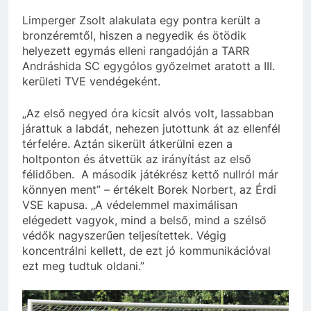
Limperger Zsolt alakulata egy pontra került a
bronzéremtől, hiszen a negyedik és ötödik
helyezett egymás elleni rangadóján a TARR
Andráshida SC egygólos győzelmet aratott a III.
kerületi TVE vendégeként.
„Az első negyed óra kicsit alvós volt, lassabban
járattuk a labdát, nehezen jutottunk át az ellenfél
térfelére. Aztán sikerült átkerülni ezen a
holtponton és átvettük az irányítást az első
félidőben. A második játékrész kettő nullról már
könnyen ment” – értékelt Borek Norbert, az Érdi
VSE kapusa. „A védelemmel maximálisan
elégedett vagyok, mind a belső, mind a szélső
védők nagyszerűen teljesítettek. Végig
koncentrálni kellett, de ezt jó kommunikációval
ezt meg tudtuk oldani.”