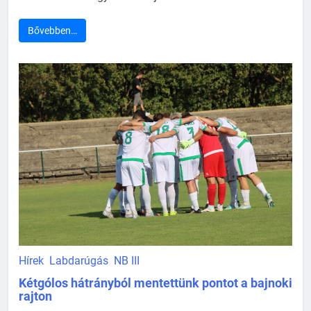
Bővebben…
Hírek
Labdarúgás
NB III
Kétgólos hátrányból mentettünk pontot a bajnoki
rajton