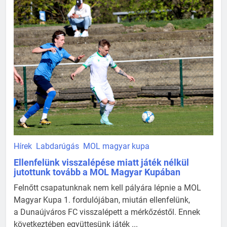
Hírek
Labdarúgás
MOL magyar kupa
Ellenfelünk visszalépése miatt játék nélkül
jutottunk tovább a MOL Magyar Kupában
Felnőtt csapatunknak nem kell pályára lépnie a MOL
Magyar Kupa 1. fordulójában, miután ellenfelünk,
a Dunaújváros FC visszalépett a mérkőzéstől. Ennek
következtében együttesünk játék ...