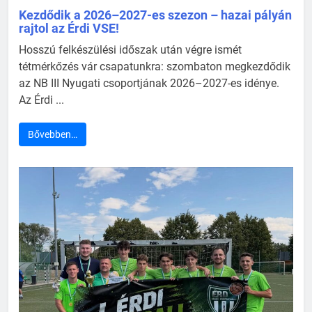
Kezdődik a 2026–2027-es szezon – hazai pályán
rajtol az Érdi VSE!
Hosszú felkészülési időszak után végre ismét
tétmérkőzés vár csapatunkra: szombaton megkezdődik
az NB III Nyugati csoportjának 2026–2027-es idénye.
Az Érdi ...
Bővebben…