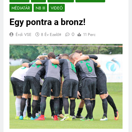
MÉDIATÁR
NB III
VIDEÓ
Egy pontra a bronz!
0
Érdi VSE
8 Év Ezelőtt
11 Perc