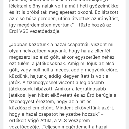
lélektani előny náluk volt a múlt heti győzelmükkel
és itt is próbáltak meglepetést okozni. Ez látszott
az első húsz percben, utána átvettük az irányítást,
így megérdemelten nyertünk” – fűzte hozzá az
Érdi VSE vezetőedzője.
„Jobban kezdtünk a hazai csapatnál, viszont mi
olyan helyzetben vagyunk, hogy ha az ellenfél
megszerzi az első gólt, akkor egyszerűen nehéz
ezt túlélni a játékosoknak. Amíg mi lőjük az első
gólt, vagy null null a meccs, addig megyünk előre,
küzdünk, hajtunk, addig kiegyenlített is volt a
játék. A tizenegyesnél viszont a legidősebb
játékosunk hibázott. Amikor a legrutinosabb
játékos ilyen hibát elkövetett és az Érd berúgja a
tizenegyest éreztem, hogy az a hit és
küzdőszellem eltűnt. Mindent elkövettünk azért,
hogy a hazai csapatot helyzetbe hozzuk” –
értékelt Vágó Attila, a VLS Veszprém
vezetőedzője. „Teljesen megérdemelt a hazai