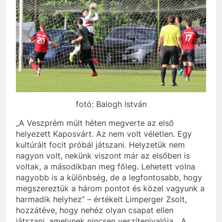
fotó: Balogh István
„A Veszprém múlt héten megverte az első
helyezett Kaposvárt. Az nem volt véletlen. Egy
kultúrált focit próbál játszani. Helyzetük nem
nagyon volt, nekünk viszont már az elsőben is
voltak, a másodikban meg főleg. Lehetett volna
nagyobb is a különbség, de a legfontosabb, hogy
megszereztük a három pontot és közel vagyunk a
harmadik helyhez” – értékelt Limperger Zsolt,
hozzátéve, hogy nehéz olyan csapat ellen
játszani, amelynek nincsen veszítenivalója. „A