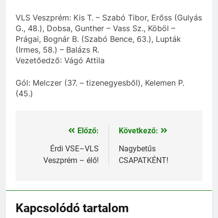
VLS Veszprém: Kis T. – Szabó Tibor, Erőss (Gulyás
G., 48.), Dobsa, Gunther – Vass Sz., Köböl –
Prágai, Bognár B. (Szabó Bence, 63.), Lupták
(Irmes, 58.) – Balázs R.
Vezetőedző: Vágó Attila
Gól: Melczer (37. – tizenegyesből), Kelemen P.
(45.)
Előző:
Következő:
Bejegyzés
navigáció
Érdi VSE–VLS
Nagybetűs
Veszprém – élő!
CSAPATKÉNT!
Kapcsolódó tartalom