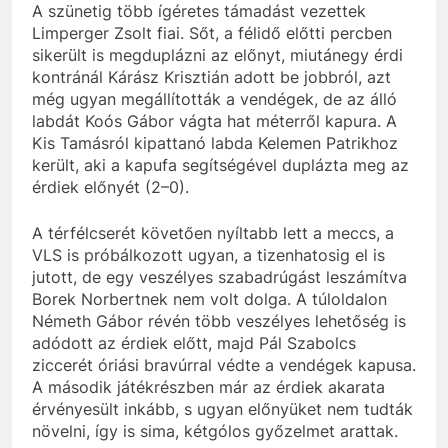
A szünetig több ígéretes támadást vezettek
Limperger Zsolt fiai. Sőt, a félidő előtti percben
sikerült is megduplázni az előnyt, miutánegy érdi
kontránál Kárász Krisztián adott be jobbról, azt
még ugyan megállították a vendégek, de az álló
labdát Koós Gábor vágta hat méterről kapura. A
Kis Tamásról kipattanó labda Kelemen Patrikhoz
került, aki a kapufa segítségével duplázta meg az
érdiek előnyét (2–0).
A térfélcserét követően nyíltabb lett a meccs, a
VLS is próbálkozott ugyan, a tizenhatosig el is
jutott, de egy veszélyes szabadrúgást leszámítva
Borek Norbertnek nem volt dolga. A túloldalon
Németh Gábor révén több veszélyes lehetőség is
adódott az érdiek előtt, majd Pál Szabolcs
ziccerét óriási bravúrral védte a vendégek kapusa.
A második játékrészben már az érdiek akarata
érvényesült inkább, s ugyan előnyüket nem tudták
növelni, így is sima, kétgólos győzelmet arattak.