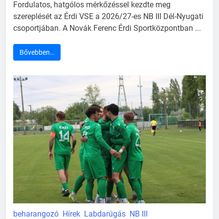
Fordulatos, hatgólos mérkőzéssel kezdte meg
szereplését az Érdi VSE a 2026/27-es NB III Dél-Nyugati
csoportjában. A Novák Ferenc Érdi Sportközpontban ...
Bővebben…
beharangozó
Hírek
Labdarúgás
NB III