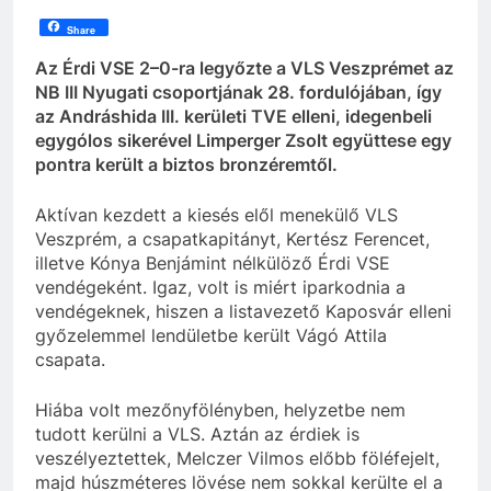
Share
Az Érdi VSE 2–0-ra legyőzte a VLS Veszprémet az
NB III Nyugati csoportjának 28. fordulójában, így
az Andráshida III. kerületi TVE elleni, idegenbeli
egygólos sikerével Limperger Zsolt együttese egy
pontra került a biztos bronzéremtől.
Aktívan kezdett a kiesés elől menekülő VLS
Veszprém, a csapatkapitányt, Kertész Ferencet,
illetve Kónya Benjámint nélkülöző Érdi VSE
vendégeként. Igaz, volt is miért iparkodnia a
vendégeknek, hiszen a listavezető Kaposvár elleni
győzelemmel lendületbe került Vágó Attila
csapata.
Hiába volt mezőnyfölényben, helyzetbe nem
tudott kerülni a VLS. Aztán az érdiek is
veszélyeztettek, Melczer Vilmos előbb föléfejelt,
majd húszméteres lövése nem sokkal kerülte el a