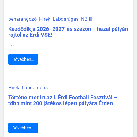
beharangozó
Hírek
Labdarúgás
NB III
Kezdődik a 2026–2027-es szezon – hazai pályán
rajtol az Érdi VSE!
...
Bővebben…
Hírek
Labdarúgás
Történelmet írt az I. Érdi Football Fesztivál –
több mint 200 játékos lépett pályára Érden
...
Bővebben…