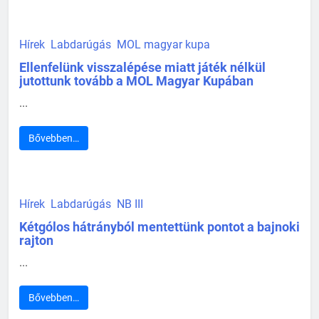
Hírek
Labdarúgás
MOL magyar kupa
Ellenfelünk visszalépése miatt játék nélkül
jutottunk tovább a MOL Magyar Kupában
...
Bővebben…
Hírek
Labdarúgás
NB III
Kétgólos hátrányból mentettünk pontot a bajnoki
rajton
...
Bővebben…