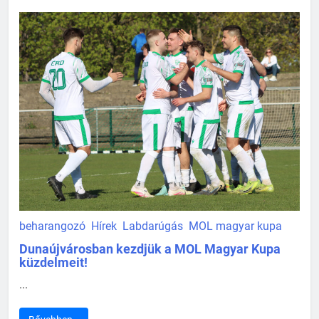
beharangozó
Hírek
Labdarúgás
MOL magyar kupa
Dunaújvárosban kezdjük a MOL Magyar Kupa
küzdelmeit!
...