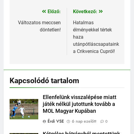
Előző:
Következő:
Bejegyzés
navigáció
Változatos meccsen
Hatalmas
döntetlen!
élményekkel tértek
haza
utánpótláscsapataink
a Crikvenica Cupról!
Kapcsolódó tartalom
Ellenfelünk visszalépése miatt
játék nélkül jutottunk tovább a
MOL Magyar Kupában
Érdi VSE
6 nap ezelőtt
0
Kétgólos hátrányból mentettünk