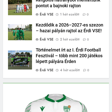
pontot a bajnoki rajton
Érdi VSE
1 hét ezelőtt
0
Kezdődik a 2026–2027-es szezon
– hazai pályán rajtol az Érdi VSE!
Érdi VSE
2 hét ezelőtt
0
Történelmet írt az I. Érdi Football
Fesztivál – több mint 200 játékos
lépett pályára Érden
Érdi VSE
4 hét ezelőtt
0