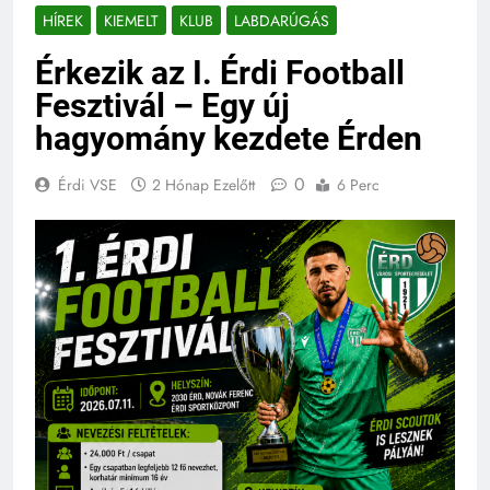
HÍREK
KIEMELT
KLUB
LABDARÚGÁS
Érkezik az I. Érdi Football
Fesztivál – Egy új
hagyomány kezdete Érden
0
Érdi VSE
2 Hónap Ezelőtt
6 Perc