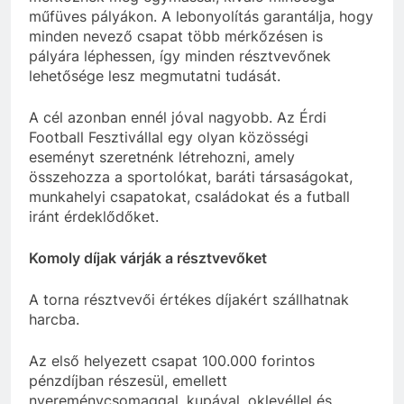
műfüves pályákon. A lebonyolítás garantálja, hogy
minden nevező csapat több mérkőzésen is
pályára léphessen, így minden résztvevőnek
lehetősége lesz megmutatni tudását.
A cél azonban ennél jóval nagyobb. Az Érdi
Football Fesztivállal egy olyan közösségi
eseményt szeretnénk létrehozni, amely
összehozza a sportolókat, baráti társaságokat,
munkahelyi csapatokat, családokat és a futball
iránt érdeklődőket.
Komoly díjak várják a résztvevőket
A torna résztvevői értékes díjakért szállhatnak
harcba.
Az első helyezett csapat 100.000 forintos
pénzdíjban részesül, emellett
nyereménycsomaggal, kupával, oklevéllel és