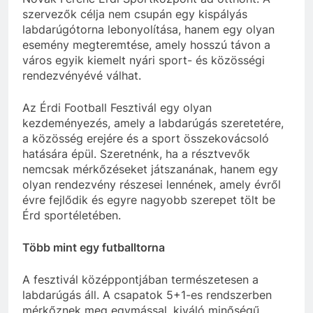
szervezők célja nem csupán egy kispályás
labdarúgótorna lebonyolítása, hanem egy olyan
esemény megteremtése, amely hosszú távon a
város egyik kiemelt nyári sport- és közösségi
rendezvényévé válhat.
Az Érdi Football Fesztivál egy olyan
kezdeményezés, amely a labdarúgás szeretetére,
a közösség erejére és a sport összekovácsoló
hatására épül. Szeretnénk, ha a résztvevők
nemcsak mérkőzéseket játszanának, hanem egy
olyan rendezvény részesei lennének, amely évről
évre fejlődik és egyre nagyobb szerepet tölt be
Érd sportéletében.
Több mint egy futballtorna
A fesztivál középpontjában természetesen a
labdarúgás áll. A csapatok 5+1-es rendszerben
mérkőznek meg egymással, kiváló minőségű