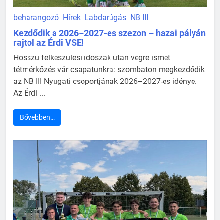
beharangozó
Hírek
Labdarúgás
NB III
Kezdődik a 2026–2027-es szezon – hazai pályán
rajtol az Érdi VSE!
Hosszú felkészülési időszak után végre ismét
tétmérkőzés vár csapatunkra: szombaton megkezdődik
az NB III Nyugati csoportjának 2026–2027-es idénye.
Az Érdi ...
Bővebben…