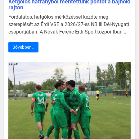
Kétgólos hátrányból mentettünk pontot a bajnoki
rajton
Fordulatos, hatgólos mérkőzéssel kezdte meg
szereplését az Érdi VSE a 2026/27-es NB III Dél-Nyugati
csoportjában. A Novák Ferenc Érdi Sportközpontban ...
Bővebben…