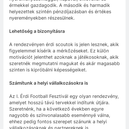
érmekkel gazdagodik. A második és harmadik
helyezettek szintén pénzdíjazásban és értékes
nyereményekben részesülnek.
Lehetőség a bizonyításra
A rendezvényen érdi scoutok is jelen lesznek, akik
figyelemmel kísérik a mérkőzéseket. Ez külön
motivációt jelenthet azoknak a játékosoknak, akik
szeretnék megmutatni magukat és akár magasabb
szinten is kipróbálni képességeiket.
Számítunk a helyi vállalkozásokra is
Az I. Érdi Football Fesztivál egy olyan rendezvény,
amelyet hosszú távú tervekkel indítunk útjára.
Szeretnénk, ha a következő években egyre
nagyobb és színvonalasabb eseménnyé válna,
ehhez pedig fontos szerepet szánunk a helyi
vállalkozásoknak és partnereknek is.