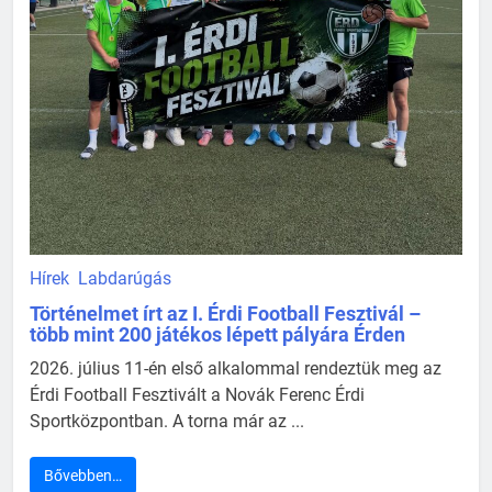
Hírek
Labdarúgás
Történelmet írt az I. Érdi Football Fesztivál –
több mint 200 játékos lépett pályára Érden
2026. július 11-én első alkalommal rendeztük meg az
Érdi Football Fesztivált a Novák Ferenc Érdi
Sportközpontban. A torna már az ...
Bővebben…