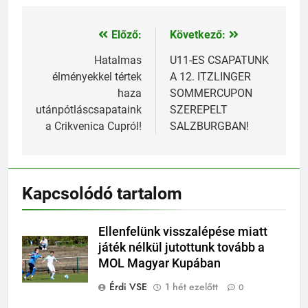
Előző:
Következő:
Bejegyzés
navigáció
Hatalmas
U11-ES CSAPATUNK
élményekkel tértek
A 12. ITZLINGER
haza
SOMMERCUPON
utánpótláscsapataink
SZEREPELT
a Crikvenica Cupról!
SALZBURGBAN!
Kapcsolódó tartalom
Ellenfelünk visszalépése miatt
játék nélkül jutottunk tovább a
MOL Magyar Kupában
Érdi VSE
1 hét ezelőtt
0