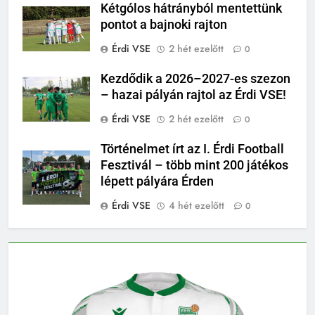
Kétgólos hátrányból mentettünk
pontot a bajnoki rajton
Érdi VSE
2 hét ezelőtt
0
Kezdődik a 2026–2027-es szezon
– hazai pályán rajtol az Érdi VSE!
Érdi VSE
2 hét ezelőtt
0
Történelmet írt az I. Érdi Football
Fesztivál – több mint 200 játékos
lépett pályára Érden
Érdi VSE
4 hét ezelőtt
0