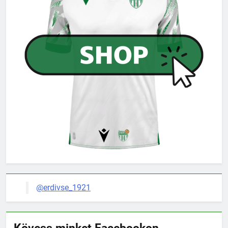
@erdivse_1921
Kövess minket Facebookon