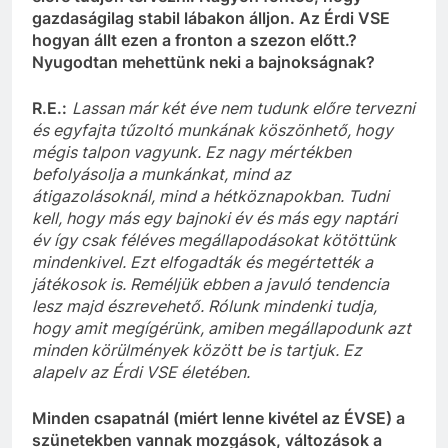
gazdaságilag stabil lábakon álljon. Az Érdi VSE
hogyan állt ezen a fronton a szezon előtt.?
Nyugodtan mehettünk neki a bajnokságnak?
R.E.:
Lassan már két éve nem tudunk előre tervezni
és egyfajta tűzoltó munkának köszönhető, hogy
mégis talpon vagyunk. Ez nagy mértékben
befolyásolja a munkánkat, mind az
átigazolásoknál, mind a hétköznapokban
. Tudni
kell, hogy más egy bajnoki év és más egy naptári
év így csak féléves megállapodásokat kötöttünk
mindenkivel. Ezt elfogadták és megértették a
játékosok is. Reméljük ebben
a javuló tendencia
lesz majd észrevehető. Rólunk mindenki tudja,
hogy amit megígérünk, amiben megállapodunk azt
minden körülmények között be is tartjuk. Ez
alapelv az Érdi VSE életében.
Minden csapatnál (miért lenne kivétel az ÉVSE) a
szünetekben vannak mozgások, változások a