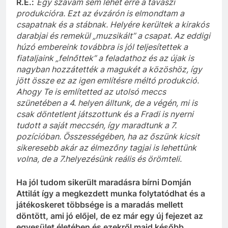
R.E.:
Egy
szavam
sem lehet erre a tavaszi
produkcióra
.
Ezt az évzárón is elmondtam a
csapatnak és a stábnak.
Helyére kerültek a kirakós
darabjai és remekül „muzsikált” a csapat.
Az eddigi
húzó embereink továbbra is jól teljesítettek a
fiataljaink „felnőttek” a feladathoz és az újak is
nagyban hozzátették a
magukét
a közöshöz, így
jött össze ez az igen említésre méltó produkció.
Ahogy Te is említetted az utolsó meccs
szünetében a 4. helyen álltunk, de a végén, mi is
csak döntetlent játszottunk és a Fradi is nyerni
tudott a saját meccsén, így maradtunk a 7.
pozícióban. Összességében
,
ha az őszünk kicsit
sikeresebb akár az élmezőny tagjai is lehettünk
volna
, de a 7.helyezésünk reális és örömteli.
Ha jól tudom sikerült maradásra bírni Domján
Attilát így a megkezdett munka folytatódhat és a
játékoskeret többsége is a maradás mellett
döntött, ami jó előjel, de ez már egy új fejezet az
egyesület életében és ezekről majd később