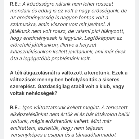
R.E.
:
A közösségre nálunk nem lehet rosszat
mondani és eddig is ez volt a nagy erősségünk, de
az eredményesség is nagyon fontos
volt a
számunkra, amin viszont volt mit javítani. A
játékunk nem volt rossz, de valami pici hiányzott,
hogy eredményesek is legyünk.
Legfőképpen az
előrefelé játékunkon, illetve a helyzet
kihasználásunkon kellett javítanunk, ami már évek
óta a legégetőbb problémánk volt.
A téli átigazolásnál is változott a keretünk. Ezek a
változások mennyiben befolyásolták a sikeres
szereplést. Gazdaságilag stabil volt a klub, vagy
voltak nehézségek?
R.E.:
Igen
v
áltoztatnunk kellett
megint.
A tervezett
elképzelésünket nem értük el és bár lőtávolon belül
voltunk, mégis erősítenünk kellett.
M
int már
említettem, észleltük, hogy nem teljesen
versenyképes
a csapat és
a támadóharmadot