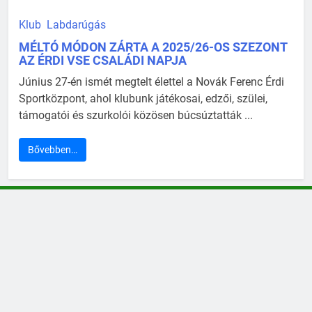
Klub
Labdarúgás
MÉLTÓ MÓDON ZÁRTA A 2025/26-OS SZEZONT
AZ ÉRDI VSE CSALÁDI NAPJA
Június 27-én ismét megtelt élettel a Novák Ferenc Érdi
Sportközpont, ahol klubunk játékosai, edzői, szülei,
támogatói és szurkolói közösen búcsúztatták ...
Bővebben…