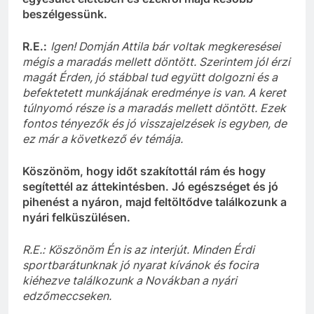
beszélgessünk.
R.E.:
Igen! Domján Attila bár voltak megkeresései
m
é
gis a maradás mellett döntött
. Szerintem jól érzi
magát Érden, jó stábbal tud együtt dolgozni
és a
befektetett munkájának eredménye is van.
A keret
túlnyomó része is a maradás mellett döntött.
Ezek
fontos tényezők és jó visszajelzések is egyben, de
ez már a következő év témája.
Köszönöm, hogy időt szakítottál rám és hogy
segítettél az áttekintésben. Jó egészséget és jó
pihenést a nyáron, majd feltöltődve találkozunk a
nyári felküszülésen.
R.E.:
Köszönöm Én is az interjút. Minden Érdi
sportbarátunknak jó nyarat kívánok és focira
kiéhezve találkozunk a Novákban a nyári
edzőmeccseken.