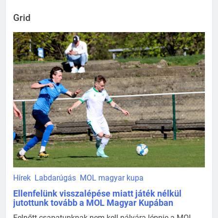
Grid
Hírek
Labdarúgás
MOL magyar kupa
Ellenfelünk visszalépése miatt játék nélkül
jutottunk tovább a MOL Magyar Kupában
Felnőtt csapatunknak nem kell pályára lépnie a MOL