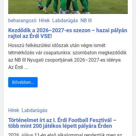
beharangozó
Hírek
Labdarúgás
NB III
Kezdődik a 2026–2027-es szezon – hazai pályán
rajtol az Érdi VSE!
Hosszú felkészülési időszak után végre ismét
tétmérkőzés vár csapatunkra: szombaton megkezdődik
az NB III Nyugati csoportjának 2026–2027-es idénye.
Az Érdi ...
Bővebben…
Hírek
Labdarúgás
Történelmet írt az I. Érdi Football Fesztivál –
több mint 200 játékos lépett pályára Érden
2026. július 11-én első alkalommal rendeztük meg az