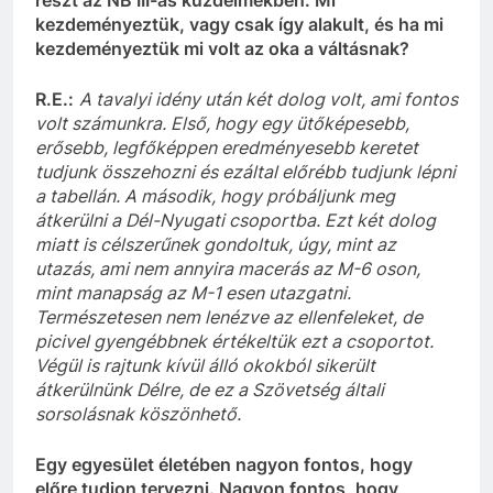
kezdeményeztük, vagy csak így alakult, és ha mi
kezdeményeztük mi volt az oka a váltásnak?
R.E
.:
A tavalyi idény után két dolog volt, ami fontos
volt számunkra. Első, hogy egy ütőképesebb,
erősebb, legfőképpen eredményesebb keretet
tudjunk összehozni és ezáltal előrébb tudjunk lépni
a tabellán. A második, hogy próbáljunk meg
átkerülni a
Dél-Nyugati csoportba. Ezt két dolog
miatt is célszerűnek gondoltuk, úgy, mint az
utazás, ami nem annyira macerás az M-
6 oson,
mint manapság az M-1
e
sen
utazgatni.
T
ermészetesen nem lenézve az ellenfeleket, de
picivel gyengébbnek értékeltük ezt a csoportot.
Végül is rajtunk kívül álló okokból sikerült
átkerülnünk Délre, de ez a Szövetség általi
sorsolásnak köszönhető.
Egy egyesület életében nagyon fontos, hogy
előre tudjon tervezni. Nagyon fontos, hogy