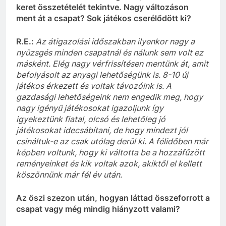
keret összetételét tekintve. Nagy változáson
ment át a csapat? Sok játékos cserélődött ki?
R.E.
:
Az átigazolási időszakban ilyenkor nagy a
nyüzsgés minden csapatnál és nálunk sem volt ez
másként. Elég nagy vérfrissítésen mentünk át, amit
befolyásolt az anyagi lehetőségünk is. 8-10 új
játékos érkezett és voltak távozóink is.
A
gazdasági lehetőségeink nem engedik meg, hogy
nagy igényű játékosokat igazoljunk így
igyekeztünk fiatal, olcsó és lehetőleg jó
játékosokat idecsábítani, de hogy mindezt jól
csináltuk-e az csak utólag derül ki. A félidőben már
képben voltunk, hogy ki váltotta be a hozzáfűzött
reményeinket és kik voltak azok
,
akiktől el kellett
köszönnünk már fél év után.
Az őszi szezon után, hogyan láttad összeforrott a
csapat vagy még mindig hiányzott valami?