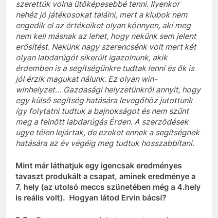
szerettük volna ütőképesebbé tenni. Ilyenkor
nehéz jó játékosokat találni, mert a klubok nem
engedik el az értékeiket olyan könnyen, aki meg
nem kell másnak az lehet, hogy nekünk sem jelent
erősítést. Nekünk nagy szerencsénk volt mert két
olyan labdarúgót sikerült igazolnunk, akik
érdemben is a segítségünkre tudtak lenni és ők is
jól érzik magukat nálunk. Ez olyan
win-
win
helyzet…
Gazdasági
helyzetünkről annyit, hogy
egy külső segítség hatására levegőhöz jutottunk
így folytatni tudtuk a bajnokságot
és nem szűnt
meg a felnőtt labdarúgás Érden.
A
szerződések
ugye télen lejártak
,
de
ezeket ennek a segítségnek
hatására az év végéig meg tudtuk
hosszabbítani
.
Mint már láthatjuk egy igencsak eredményes
tavaszt produkált a csapat, aminek eredménye a
7. hely (az utolsó meccs szünetében még a 4.hely
is reális volt). Hogyan látod Ervin bácsi?