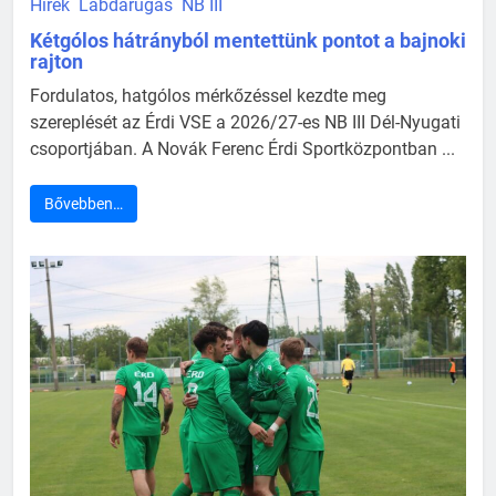
Hírek
Labdarúgás
NB III
Kétgólos hátrányból mentettünk pontot a bajnoki
rajton
Fordulatos, hatgólos mérkőzéssel kezdte meg
szereplését az Érdi VSE a 2026/27-es NB III Dél-Nyugati
csoportjában. A Novák Ferenc Érdi Sportközpontban ...
Bővebben…