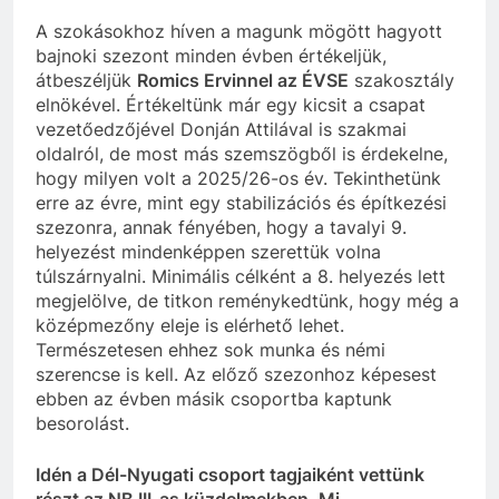
A szokásokhoz híven a magunk mögött hagyott
bajnoki szezont minden évben értékeljük,
átbeszéljük
Romics Ervinnel az ÉVSE
szakosztály
elnökével. Értékeltünk már egy kicsit a csapat
vezetőedzőjével Donján Attilával is szakmai
oldalról, de most más szemszögből is érdekelne,
hogy milyen volt a 2025/26-os év. Tekinthetünk
erre az évre, mint egy stabilizációs és építkezési
szezonra, annak fényében, hogy a tavalyi 9.
helyezést mindenképpen szerettük volna
túlszárnyalni. Minimális célként a 8. helyezés lett
megjelölve, de titkon reménykedtünk, hogy még a
középmezőny eleje is elérhető lehet.
Természetesen ehhez sok munka és némi
szerencse is kell. Az előző szezonhoz képesest
ebben az évben másik csoportba kaptunk
besorolást.
Idén a Dél-Nyugati csoport tagjaiként vettünk
részt az NB III-as küzdelmekben. Mi