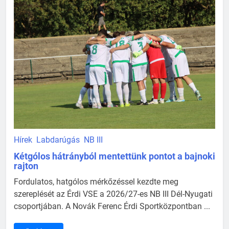
Hírek
Labdarúgás
NB III
Kétgólos hátrányból mentettünk pontot a bajnoki
rajton
Fordulatos, hatgólos mérkőzéssel kezdte meg
szereplését az Érdi VSE a 2026/27-es NB III Dél-Nyugati
csoportjában. A Novák Ferenc Érdi Sportközpontban ...