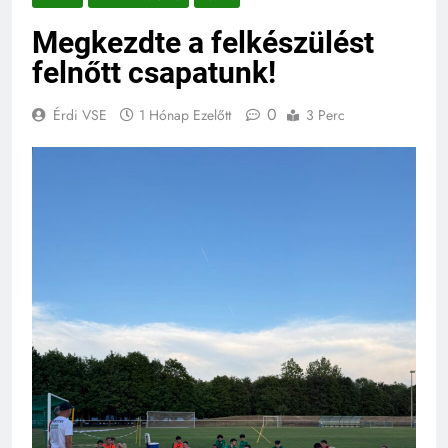
Megkezdte a felkészülést
felnőtt csapatunk!
0
Érdi VSE
1 Hónap Ezelőtt
3 Perc