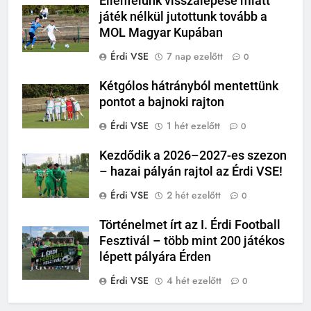
Ellenfelünk visszalépése miatt
játék nélkül jutottunk tovább a
MOL Magyar Kupában
Érdi VSE
7 nap ezelőtt
0
Kétgólos hátrányból mentettünk
pontot a bajnoki rajton
Érdi VSE
1 hét ezelőtt
0
Kezdődik a 2026–2027-es szezon
– hazai pályán rajtol az Érdi VSE!
Érdi VSE
2 hét ezelőtt
0
Történelmet írt az I. Érdi Football
Fesztivál – több mint 200 játékos
lépett pályára Érden
Érdi VSE
4 hét ezelőtt
0