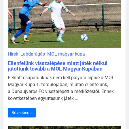
Hírek
Labdarúgás
MOL magyar kupa
Ellenfelünk visszalépése miatt játék nélkül
jutottunk tovább a MOL Magyar Kupában
Felnőtt csapatunknak nem kell pályára lépnie a MOL
Magyar Kupa 1. fordulójában, miután ellenfelünk,
a Dunaújváros FC visszalépett a mérkőzéstől. Ennek
következtében együttesünk játék ...
Bővebben…