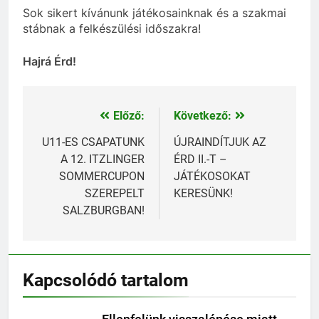
Sok sikert kívánunk játékosainknak és a szakmai
stábnak a felkészülési időszakra!
Hajrá Érd!
Előző:
Következő:
Bejegyzés
navigáció
U11-ES CSAPATUNK
ÚJRAINDÍTJUK AZ
A 12. ITZLINGER
ÉRD II.-T –
SOMMERCUPON
JÁTÉKOSOKAT
SZEREPELT
KERESÜNK!
SALZBURGBAN!
Kapcsolódó tartalom