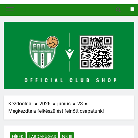
MENÜ
Kezdőoldal
2026
június
23
Megkezdte a felkészülést felnőtt csapatunk!
HÍREK
LABDARÚGÁS
NB III