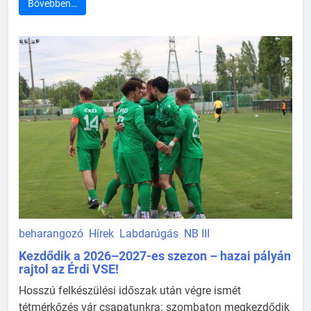
Bővebben…
beharangozó
Hírek
Labdarúgás
NB III
Kezdődik a 2026–2027-es szezon – hazai pályán
rajtol az Érdi VSE!
Hosszú felkészülési időszak után végre ismét
tétmérkőzés vár csapatunkra: szombaton megkezdődik