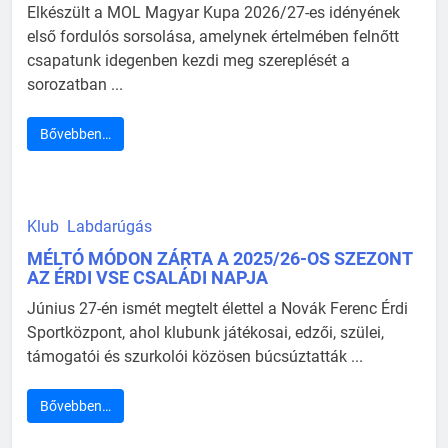
Elkészült a MOL Magyar Kupa 2026/27-es idényének
első fordulós sorsolása, amelynek értelmében felnőtt
csapatunk idegenben kezdi meg szereplését a
sorozatban ...
Bővebben…
Klub
Labdarúgás
MÉLTÓ MÓDON ZÁRTA A 2025/26-OS SZEZONT
AZ ÉRDI VSE CSALÁDI NAPJA
Június 27-én ismét megtelt élettel a Novák Ferenc Érdi
Sportközpont, ahol klubunk játékosai, edzői, szülei,
támogatói és szurkolói közösen búcsúztatták ...
Bővebben…