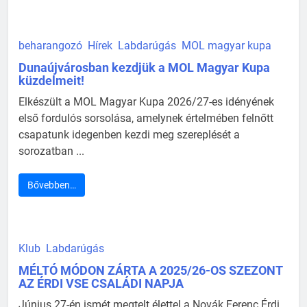
beharangozó
Hírek
Labdarúgás
MOL magyar kupa
Dunaújvárosban kezdjük a MOL Magyar Kupa
küzdelmeit!
Elkészült a MOL Magyar Kupa 2026/27-es idényének
első fordulós sorsolása, amelynek értelmében felnőtt
csapatunk idegenben kezdi meg szereplését a
sorozatban ...
Bővebben…
Klub
Labdarúgás
MÉLTÓ MÓDON ZÁRTA A 2025/26-OS SZEZONT
AZ ÉRDI VSE CSALÁDI NAPJA
Június 27-én ismét megtelt élettel a Novák Ferenc Érdi