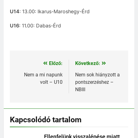
U14
: 13.00: Ikarus-Maroshegy-Érd
U16
: 11.00: Dabas-Érd
Előző:
Következő:
Bejegyzés
navigáció
Nem a mi napunk
Nem sok hiányzott a
volt – U10
pontszerzéshez –
NBIII
Kapcsolódó tartalom
Ellenfelünk visszalépése miatt