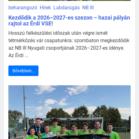
beharangozó
Hírek
Labdarúgás
NB III
Kezdődik a 2026–2027-es szezon – hazai pályán
rajtol az Érdi VSE!
Hosszú felkészülési időszak után végre ismét
tétmérkőzés vár csapatunkra: szombaton megkezdődik
az NB III Nyugati csoportjának 2026–2027-es idénye.
Az Érdi ...
Bővebben…