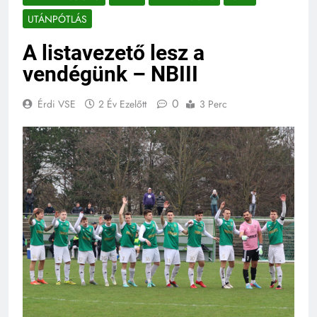
UTÁNPÓTLÁS
A listavezető lesz a
vendégünk – NBIII
0
Érdi VSE
2 Év Ezelőtt
3 Perc