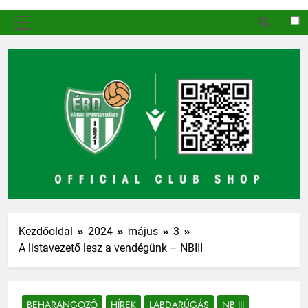
MENÜ
Kezdőoldal
2024
május
3
A listavezető lesz a vendégünk – NBIII
BEHARANGOZÓ
HÍREK
LABDARÚGÁS
NB III