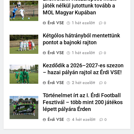
játék nélkül jutottunk tovább a
MOL Magyar Kupában
Érdi VSE
1 hét ezelőtt
0
Kétgólos hátrányból mentettünk
pontot a bajnoki rajton
Érdi VSE
1 hét ezelőtt
0
Kezdődik a 2026–2027-es szezon
– hazai pályán rajtol az Érdi VSE!
Érdi VSE
2 hét ezelőtt
0
Történelmet írt az I. Érdi Football
Fesztivál – több mint 200 játékos
lépett pályára Érden
Érdi VSE
4 hét ezelőtt
0