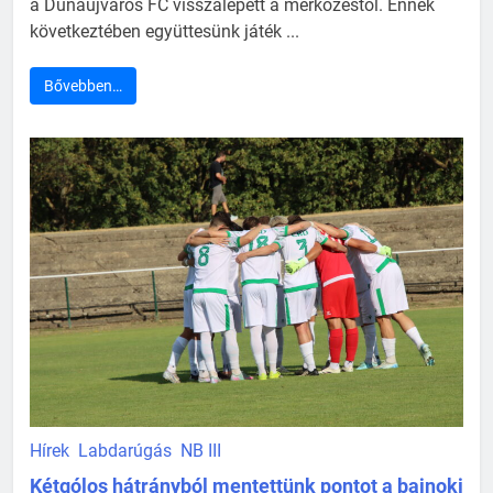
a Dunaújváros FC visszalépett a mérkőzéstől. Ennek
következtében együttesünk játék ...
Bővebben…
Hírek
Labdarúgás
NB III
Kétgólos hátrányból mentettünk pontot a bajnoki