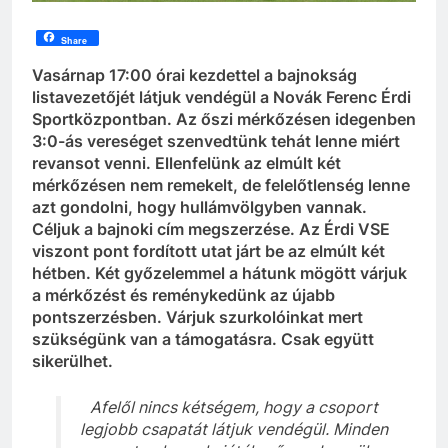
Share
Vasárnap 17:00 órai kezdettel a bajnokság
listavezetőjét látjuk vendégül a Novák Ferenc Érdi
Sportközpontban. Az őszi mérkőzésen idegenben
3:0-ás vereséget szenvedtünk tehát lenne miért
revansot venni. Ellenfelünk az elmúlt két
mérkőzésen nem remekelt, de felelőtlenség lenne
azt gondolni, hogy hullámvölgyben vannak.
Céljuk a bajnoki cím megszerzése. Az Érdi VSE
viszont pont fordított utat járt be az elmúlt két
hétben. Két győzelemmel a hátunk mögött várjuk
a mérkőzést és reménykedünk az újabb
pontszerzésben. Várjuk szurkolóinkat mert
szükségünk van a támogatásra. Csak együtt
sikerülhet.
Afelől nincs kétségem, hogy a csoport
legjobb csapatát látjuk vendégül. Minden