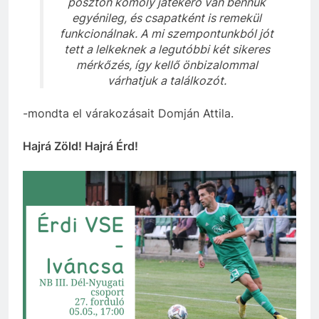
poszton komoly játékerő van bennük
egyénileg, és csapatként is remekül
funkcionálnak. A mi szempontunkból jót
tett a lelkeknek a legutóbbi két sikeres
mérkőzés, így kellő önbizalommal
várhatjuk a találkozót.
-mondta el várakozásait Domján Attila.
Hajrá Zöld! Hajrá Érd!