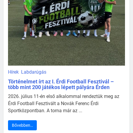
Hírek
Labdarúgás
Történelmet írt az I. Érdi Football Fesztivál –
több mint 200 játékos lépett pályára Érden
2026. július 11-én első alkalommal rendeztük meg az
Érdi Football Fesztivált a Novák Ferenc Érdi
Sportközpontban. A torna már az ...
Bővebben…