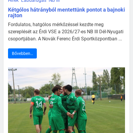
Hírek
Labdarúgás
NB III
Kétgólos hátrányból mentettünk pontot a bajnoki
rajton
Fordulatos, hatgólos mérkőzéssel kezdte meg
szereplését az Érdi VSE a 2026/27-es NB III Dél-Nyugati
csoportjában. A Novák Ferenc Érdi Sportközpontban ...
Bővebben…