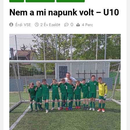
Nem a mi napunk volt – U10
0
Érdi VSE
2 Év Ezelőtt
4 Perc