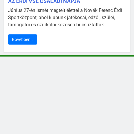
AZ ÉRDI VSE CSALÁDI NAPJA
Június 27-én ismét megtelt élettel a Novák Ferenc Érdi
Sportközpont, ahol klubunk játékosai, edzői, szülei,
támogatói és szurkolói közösen búcsúztatták ...
Bővebben…