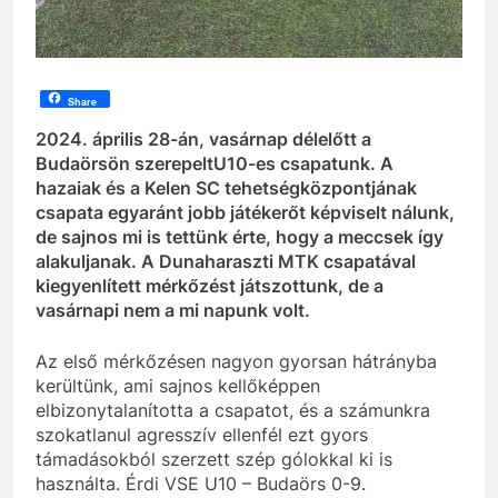
Share
2024. április 28-án, vasárnap délelőtt a
Budaörsön szerepeltU10-es csapatunk. A
hazaiak és a Kelen SC tehetségközpontjának
csapata egyaránt jobb játékerőt képviselt nálunk,
de sajnos mi is tettünk érte, hogy a meccsek így
alakuljanak. A Dunaharaszti MTK csapatával
kiegyenlített mérkőzést játszottunk, de a
vasárnapi nem a mi napunk volt.
Az első mérkőzésen nagyon gyorsan hátrányba
kerültünk, ami sajnos kellőképpen
elbizonytalanította a csapatot, és a számunkra
szokatlanul agresszív ellenfél ezt gyors
támadásokból szerzett szép gólokkal ki is
használta. Érdi VSE U10 – Budaörs 0-9.