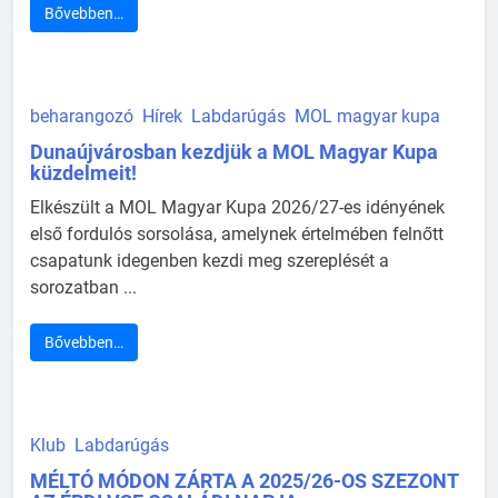
Bővebben…
beharangozó
Hírek
Labdarúgás
MOL magyar kupa
Dunaújvárosban kezdjük a MOL Magyar Kupa
küzdelmeit!
Elkészült a MOL Magyar Kupa 2026/27-es idényének
első fordulós sorsolása, amelynek értelmében felnőtt
csapatunk idegenben kezdi meg szereplését a
sorozatban ...
Bővebben…
Klub
Labdarúgás
MÉLTÓ MÓDON ZÁRTA A 2025/26-OS SZEZONT