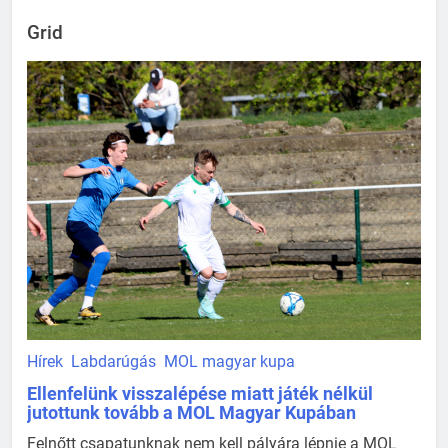
Grid
Hírek
Labdarúgás
MOL magyar kupa
Ellenfelünk visszalépése miatt játék nélkül
jutottunk tovább a MOL Magyar Kupában
Felnőtt csapatunknak nem kell pályára lépnie a MOL