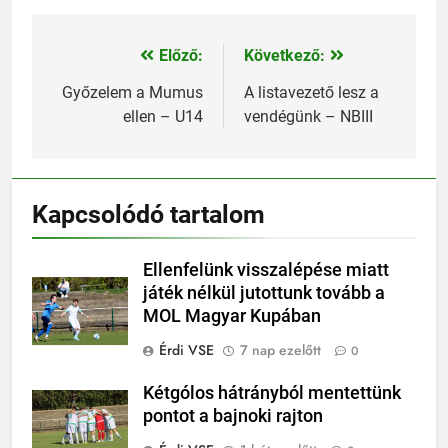
Előző:
Következő:
Bejegyzés
navigáció
Győzelem a Mumus
A listavezető lesz a
ellen – U14
vendégünk – NBIII
Kapcsolódó tartalom
Ellenfelünk visszalépése miatt
játék nélkül jutottunk tovább a
MOL Magyar Kupában
Érdi VSE
7 nap ezelőtt
0
Kétgólos hátrányból mentettünk
pontot a bajnoki rajton