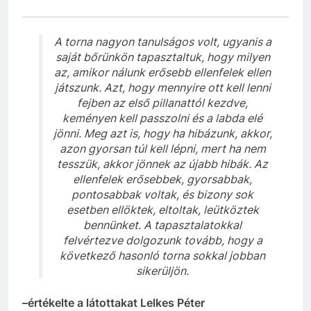
A torna nagyon tanulságos volt, ugyanis a
saját bőrünkön tapasztaltuk, hogy milyen
az, amikor nálunk erősebb ellenfelek ellen
játszunk. Azt, hogy mennyire ott kell lenni
fejben az első pillanattól kezdve,
keményen kell passzolni és a labda elé
jönni. Meg azt is, hogy ha hibázunk, akkor,
azon gyorsan túl kell lépni, mert ha nem
tesszük, akkor jönnek az újabb hibák. Az
ellenfelek erősebbek, gyorsabbak,
pontosabbak voltak, és bizony sok
esetben ellöktek, eltoltak, leütköztek
bennünket. A tapasztalatokkal
felvértezve dolgozunk tovább, hogy a
következő hasonló torna sokkal jobban
sikerüljön.
–értékelte a látottakat Lelkes Péter