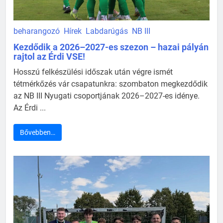
beharangozó
Hírek
Labdarúgás
NB III
Kezdődik a 2026–2027-es szezon – hazai pályán
rajtol az Érdi VSE!
Hosszú felkészülési időszak után végre ismét
tétmérkőzés vár csapatunkra: szombaton megkezdődik
az NB III Nyugati csoportjának 2026–2027-es idénye.
Az Érdi ...
Bővebben…