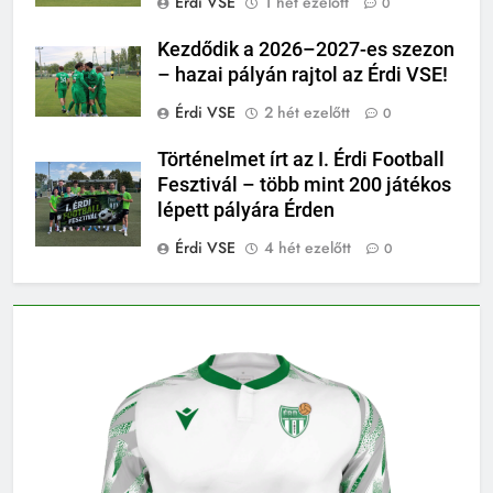
Érdi VSE
1 hét ezelőtt
0
Kezdődik a 2026–2027-es szezon
– hazai pályán rajtol az Érdi VSE!
Érdi VSE
2 hét ezelőtt
0
Történelmet írt az I. Érdi Football
Fesztivál – több mint 200 játékos
lépett pályára Érden
Érdi VSE
4 hét ezelőtt
0