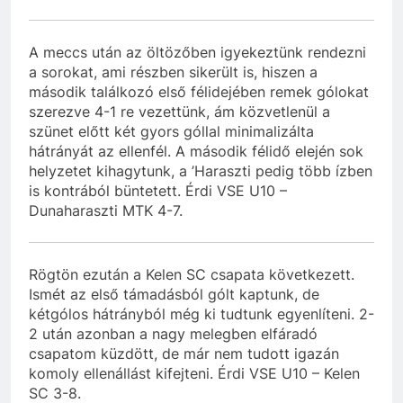
A meccs után az öltözőben igyekeztünk rendezni
a sorokat, ami részben sikerült is, hiszen a
második találkozó első félidejében remek gólokat
szerezve 4-1 re vezettünk, ám közvetlenül a
szünet előtt két gyors góllal minimalizálta
hátrányát az ellenfél. A második félidő elején sok
helyzetet kihagytunk, a ’Haraszti pedig több ízben
is kontrából büntetett. Érdi VSE U10 –
Dunaharaszti MTK 4-7.
Rögtön ezután a Kelen SC csapata következett.
Ismét az első támadásból gólt kaptunk, de
kétgólos hátrányból még ki tudtunk egyenlíteni. 2-
2 után azonban a nagy melegben elfáradó
csapatom küzdött, de már nem tudott igazán
komoly ellenállást kifejteni. Érdi VSE U10 – Kelen
SC 3-8.