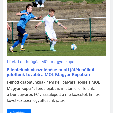
Hírek
Labdarúgás
MOL magyar kupa
Ellenfelünk visszalépése miatt játék nélkül
jutottunk tovább a MOL Magyar Kupában
Felnőtt csapatunknak nem kell pályára lépnie a MOL
Magyar Kupa 1. fordulójában, miután ellenfelünk,
a Dunaújváros FC visszalépett a mérkőzéstől. Ennek
következtében együttesünk játék ...