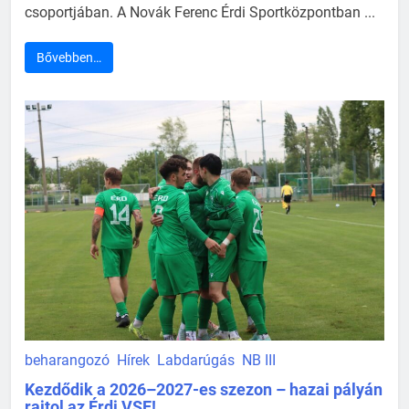
csoportjában. A Novák Ferenc Érdi Sportközpontban ...
Bővebben…
beharangozó
Hírek
Labdarúgás
NB III
Kezdődik a 2026–2027-es szezon – hazai pályán
rajtol az Érdi VSE!