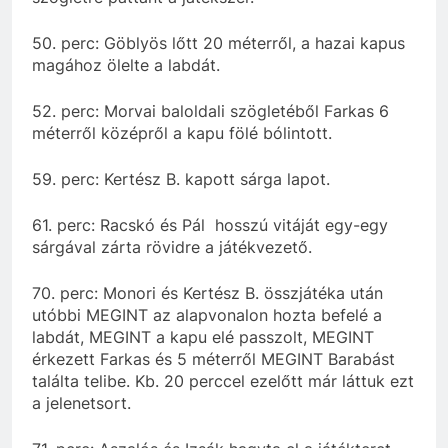
50. perc: Göblyös lőtt 20 méterről, a hazai kapus
magához ölelte a labdát.
52. perc: Morvai baloldali szögletéből Farkas 6
méterről középről a kapu fölé bólintott.
59. perc: Kertész B. kapott sárga lapot.
61. perc: Racskó és Pál hosszú vitáját egy-egy
sárgával zárta rövidre a játékvezető.
70. perc: Monori és Kertész B. összjátéka után
utóbbi MEGINT az alapvonalon hozta befelé a
labdát, MEGINT a kapu elé passzolt, MEGINT
érkezett Farkas és 5 méterről MEGINT Barabást
találta telibe. Kb. 20 perccel ezelőtt már láttuk ezt
a jelenetsort.