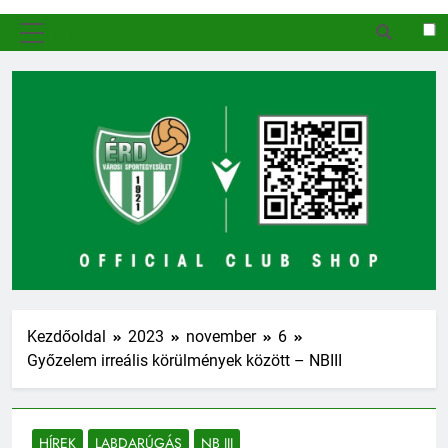
MENÜ
Kezdőoldal
2023
november
6
Győzelem irreális körülmények között – NBIII
HÍREK
LABDARÚGÁS
NB III