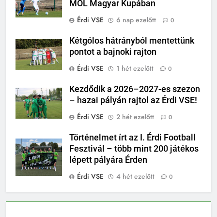
MOL Magyar Kupában
Érdi VSE
6 nap ezelőtt
0
Kétgólos hátrányból mentettünk
pontot a bajnoki rajton
Érdi VSE
1 hét ezelőtt
0
Kezdődik a 2026–2027-es szezon
– hazai pályán rajtol az Érdi VSE!
Érdi VSE
2 hét ezelőtt
0
Történelmet írt az I. Érdi Football
Fesztivál – több mint 200 játékos
lépett pályára Érden
Érdi VSE
4 hét ezelőtt
0