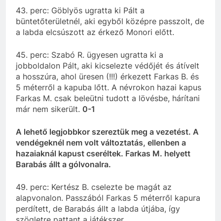
43. perc: Göblyös ugratta ki Pált a
büntetőterületnél, aki egyből középre passzolt, de
a labda elcsúszott az érkező Monori előtt.
45. perc: Szabó R. ügyesen ugratta ki a
jobboldalon Pált, aki kicselezte védőjét és átívelt
a hosszúra, ahol üresen (!!!) érkezett Farkas B. és
5 méterről a kapuba lőtt. A névrokon hazai kapus
Farkas M. csak beleütni tudott a lövésbe, hárítani
már nem sikerült.
0-1
A lehető legjobbkor szereztük meg a vezetést. A
vendégeknél nem volt változtatás, ellenben a
hazaiaknál kapust cseréltek. Farkas M. helyett
Barabás állt a gólvonalra.
49. perc: Kertész B. cselezte be magát az
alapvonalon. Passzából Farkas 5 méterről kapura
perdített, de Barabás állt a labda útjába, így
szögletre pattant a játékszer.