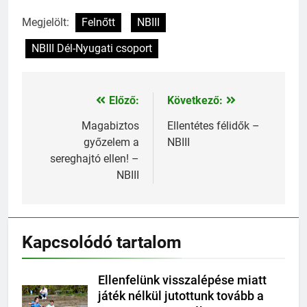
Megjelölt:
Felnőtt
NBIII
NBIII Dél-Nyugati csoport
Előző:
Következő:
Bejegyzés
navigáció
Magabiztos
Ellentétes félidők –
győzelem a
NBIII
sereghajtó ellen! –
NBIII
Kapcsolódó tartalom
Ellenfelünk visszalépése miatt
játék nélkül jutottunk tovább a