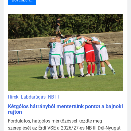
Bővebben…
Hírek
Labdarúgás
NB III
Kétgólos hátrányból mentettünk pontot a bajnoki
rajton
Fordulatos, hatgólos mérkőzéssel kezdte meg
szereplését az Érdi VSE a 2026/27-es NB III Dél-Nyugati