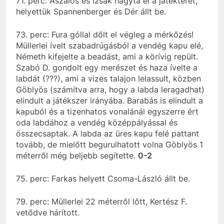
71. perc: Aszalós és Izsák hagyta el a játékteret,
helyettük Spannenberger és Dér állt be.
73. perc: Fura góllal dőlt el végleg a mérkőzés!
Müllerlei ívelt szabadrúgásból a vendég kapu elé,
Németh kifejelte a beadást, ami a körívig repült.
Szabó D. gondolt egy merészet és haza ívelte a
labdát (???), ami a vizes talajon lelassult, közben
Göblyös (számítva arra, hogy a labda leragadhat)
elindult a játékszer irányába. Barabás is elindult a
kapuból és a tizenhatos vonalánál egyszerre ért
oda labdához a vendég középpályással és
összecsaptak. A labda az üres kapu felé pattant
tovább, de mielőtt begurulhatott volna Göblyös 1
méterről még beljebb segítette.
0-2
75. perc: Farkas helyett Csoma-László állt be.
79. perc: Müllerlei 22 méterről lőtt, Kertész F.
vetődve hárított.