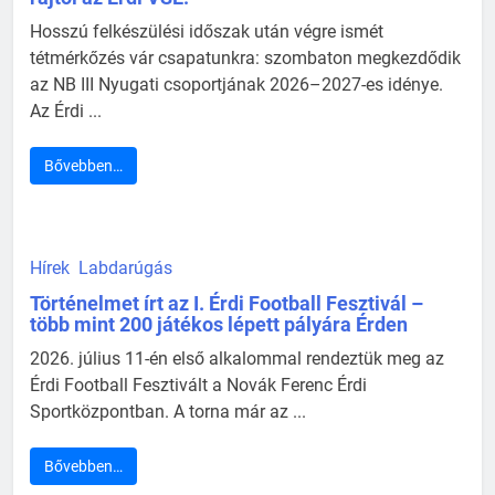
Hosszú felkészülési időszak után végre ismét
tétmérkőzés vár csapatunkra: szombaton megkezdődik
az NB III Nyugati csoportjának 2026–2027-es idénye.
Az Érdi ...
Bővebben…
Hírek
Labdarúgás
Történelmet írt az I. Érdi Football Fesztivál –
több mint 200 játékos lépett pályára Érden
2026. július 11-én első alkalommal rendeztük meg az
Érdi Football Fesztivált a Novák Ferenc Érdi
Sportközpontban. A torna már az ...
Bővebben…