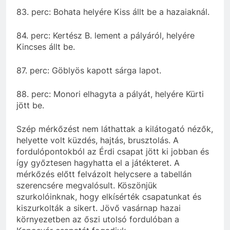
83. perc: Bohata helyére Kiss állt be a hazaiaknál.
84. perc: Kertész B. lement a pályáról, helyére
Kincses állt be.
87. perc: Göblyös kapott sárga lapot.
88. perc: Monori elhagyta a pályát, helyére Kürti
jött be.
Szép mérkőzést nem láthattak a kilátogató nézők,
helyette volt küzdés, hajtás, brusztolás. A
fordulópontokból az Érdi csapat jött ki jobban és
így győztesen hagyhatta el a játékteret. A
mérkőzés előtt felvázolt helycsere a tabellán
szerencsére megvalósult. Köszönjük
szurkolóinknak, hogy elkísérték csapatunkat és
kiszurkolták a sikert. Jövő vasárnap hazai
környezetben az őszi utolsó fordulóban a