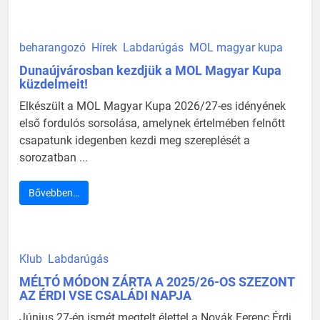
beharangozó
Hírek
Labdarúgás
MOL magyar kupa
Dunaújvárosban kezdjük a MOL Magyar Kupa
küzdelmeit!
Elkészült a MOL Magyar Kupa 2026/27-es idényének
első fordulós sorsolása, amelynek értelmében felnőtt
csapatunk idegenben kezdi meg szereplését a
sorozatban ...
Bővebben…
Klub
Labdarúgás
MÉLTÓ MÓDON ZÁRTA A 2025/26-OS SZEZONT
AZ ÉRDI VSE CSALÁDI NAPJA
Június 27-én ismét megtelt élettel a Novák Ferenc Érdi