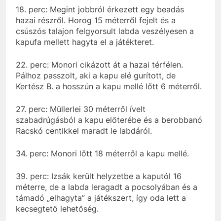
18. perc: Megint jobbról érkezett egy beadás
hazai részről. Horog 15 méterről fejelt és a
csúszós talajon felgyorsult labda veszélyesen a
kapufa mellett hagyta el a játékteret.
22. perc: Monori cikázott át a hazai térfélen.
Pálhoz passzolt, aki a kapu elé gurított, de
Kertész B. a hosszún a kapu mellé lőtt 6 méterről.
27. perc: Müllerlei 30 méterről ívelt
szabadrúgásból a kapu előterébe és a berobbanó
Racskó centikkel maradt le labdáról.
34. perc: Monori lőtt 18 méterről a kapu mellé.
39. perc: Izsák került helyzetbe a kaputól 16
méterre, de a labda leragadt a pocsolyában és a
támadó „elhagyta” a játékszert, így oda lett a
kecsegtető lehetőség.