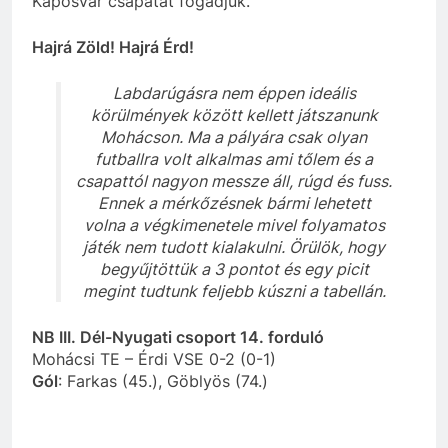
Kaposvár csapatát fogadjuk.
Hajrá Zöld! Hajrá Érd!
Labdarúgásra nem éppen ideális
körülmények között kellett játszanunk
Mohácson. Ma a pályára csak olyan
futballra volt alkalmas ami tőlem és a
csapattól nagyon messze áll, rúgd és fuss.
Ennek a mérkőzésnek bármi lehetett
volna a végkimenetele mivel folyamatos
játék nem tudott kialakulni. Örülök, hogy
begyűjtöttük a 3 pontot és egy picit
megint tudtunk feljebb kúszni a tabellán.
NB III. Dél-Nyugati csoport 14. forduló
Mohácsi TE – Érdi VSE 0-2 (0-1)
Gól
: Farkas (45.), Göblyös (74.)