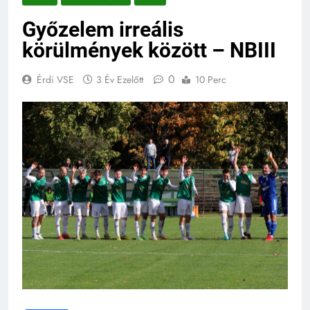
Győzelem irreális
körülmények között – NBIII
0
Érdi VSE
3 Év Ezelőtt
10 Perc