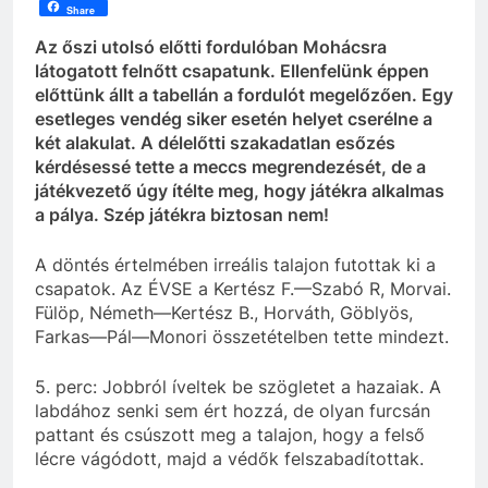
Share
Az őszi utolsó előtti fordulóban Mohácsra
látogatott felnőtt csapatunk. Ellenfelünk éppen
előttünk állt a tabellán a fordulót megelőzően. Egy
esetleges vendég siker esetén helyet cserélne a
két alakulat. A délelőtti szakadatlan esőzés
kérdésessé tette a meccs megrendezését, de a
játékvezető úgy ítélte meg, hogy játékra alkalmas
a pálya. Szép játékra biztosan nem!
A döntés értelmében irreális talajon futottak ki a
csapatok. Az ÉVSE a Kertész F.—Szabó R, Morvai.
Fülöp, Németh—Kertész B., Horváth, Göblyös,
Farkas—Pál—Monori összetételben tette mindezt.
5. perc: Jobbról íveltek be szögletet a hazaiak. A
labdához senki sem ért hozzá, de olyan furcsán
pattant és csúszott meg a talajon, hogy a felső
lécre vágódott, majd a védők felszabadítottak.