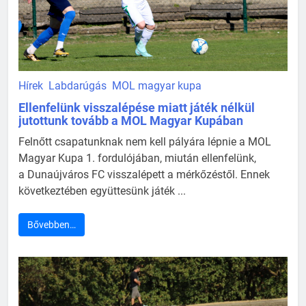
Hírek
Labdarúgás
MOL magyar kupa
Ellenfelünk visszalépése miatt játék nélkül
jutottunk tovább a MOL Magyar Kupában
Felnőtt csapatunknak nem kell pályára lépnie a MOL
Magyar Kupa 1. fordulójában, miután ellenfelünk,
a Dunaújváros FC visszalépett a mérkőzéstől. Ennek
következtében együttesünk játék ...
Bővebben…