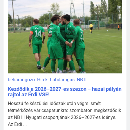
beharangozó
Hírek
Labdarúgás
NB III
Kezdődik a 2026–2027-es szezon – hazai pályán
rajtol az Érdi VSE!
Hosszú felkészülési időszak után végre ismét
tétmérkőzés vár csapatunkra: szombaton megkezdődik
az NB III Nyugati csoportjának 2026–2027-es idénye.
Az Érdi ...