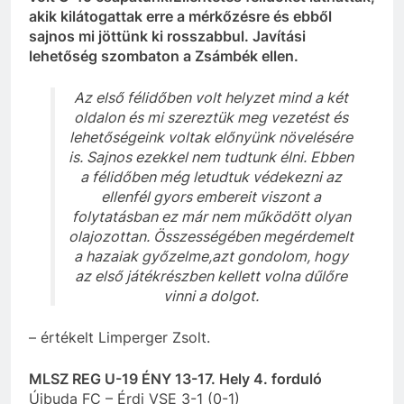
akik kilátogattak erre a mérkőzésre és ebből
sajnos mi jöttünk ki rosszabbul. Javítási
lehetőség szombaton a Zsámbék ellen.
Az első félidőben volt helyzet mind a két
oldalon és mi szereztük meg vezetést és
lehetőségeink voltak előnyünk növelésére
is. Sajnos ezekkel nem tudtunk élni. Ebben
a félidőben még letudtuk védekezni az
ellenfél gyors embereit viszont a
folytatásban ez már nem működött olyan
olajozottan. Összességében megérdemelt
a hazaiak győzelme,azt gondolom, hogy
az első játékrészben kellett volna dűlőre
vinni a dolgot.
– értékelt Limperger Zsolt.
MLSZ REG U-19 ÉNY 13-17. Hely 4. forduló
Újbuda FC – Érdi VSE 3-1 (0-1)