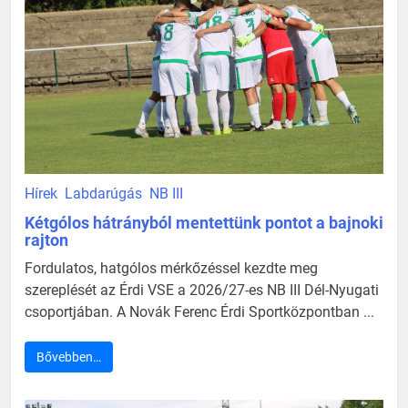
Hírek
Labdarúgás
NB III
Kétgólos hátrányból mentettünk pontot a bajnoki
rajton
Fordulatos, hatgólos mérkőzéssel kezdte meg
szereplését az Érdi VSE a 2026/27-es NB III Dél-Nyugati
csoportjában. A Novák Ferenc Érdi Sportközpontban ...
Bővebben…