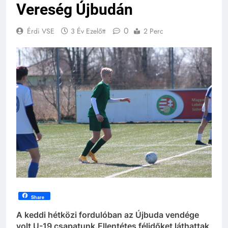
Vereség Újbudán
0
Érdi VSE
3 Év Ezelőtt
2 Perc
Share
A keddi hétközi fordulóban az Újbuda vendége
volt U-19 csapatunk.Ellentétes félidőket láthattak,