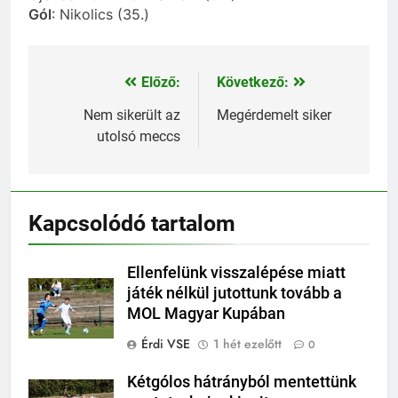
Gól
: Nikolics (35.)
Előző:
Következő:
Bejegyzés
navigáció
Nem sikerült az
Megérdemelt siker
utolsó meccs
Kapcsolódó tartalom
Ellenfelünk visszalépése miatt
játék nélkül jutottunk tovább a
MOL Magyar Kupában
Érdi VSE
1 hét ezelőtt
0
Kétgólos hátrányból mentettünk