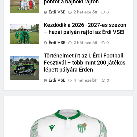
pontot a bajnoki rajton
Érdi VSE
2 hét ezelőtt
0
Kezdődik a 2026–2027-es szezon
– hazai pályán rajtol az Érdi VSE!
Érdi VSE
2 hét ezelőtt
0
Történelmet írt az I. Érdi Football
Fesztivál – több mint 200 játékos
lépett pályára Érden
Érdi VSE
4 hét ezelőtt
0