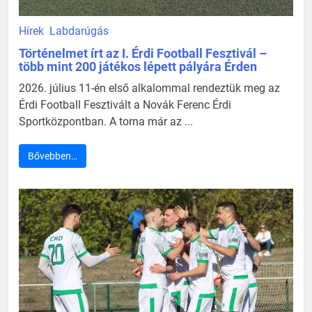
Hírek
Labdarúgás
Történelmet írt az I. Érdi Football Fesztivál –
több mint 200 játékos lépett pályára Érden
2026. július 11-én első alkalommal rendeztük meg az
Érdi Football Fesztivált a Novák Ferenc Érdi
Sportközpontban. A torna már az ...
Bővebben…