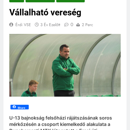
Vállalható vereség
0
Érdi VSE
3 Év Ezelőtt
2 Perc
Share
U-13 bajnokság felsőházi rájátszásának soros
mérkőzésén a csoport kiemelkedő alakulata a