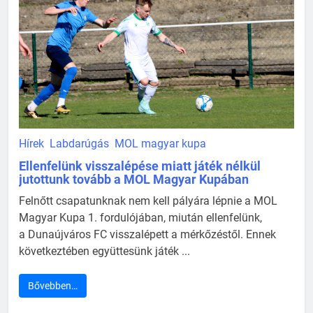
Hírek
Labdarúgás
MOL magyar kupa
Ellenfelünk visszalépése miatt játék nélkül
jutottunk tovább a MOL Magyar Kupában
Felnőtt csapatunknak nem kell pályára lépnie a MOL
Magyar Kupa 1. fordulójában, miután ellenfelünk,
a Dunaújváros FC visszalépett a mérkőzéstől. Ennek
következtében együttesünk játék ...
Bővebben…