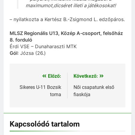
maximumot,dicséret illeti a játékosokat!
– nyilatkozta a Kertész B.-Zsigmond L. edzőpáros.
MLSZ Regionális U13, Közép A-csoport, felsőház
8. forduló
Érdi VSE – Dunaharaszti MTK
Gól
: Józsa (26.)
Előző:
Következő:
Bejegyzés
navigáció
Sikeres U-11 Bozsik
Női csapatunk első
torna
fiaskója
Kapcsolódó tartalom