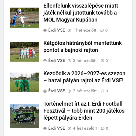
Ellenfelünk visszalépése miatt
játék nélkül jutottunk tovább a
MOL Magyar Kupában
Érdi VSE
1 hét ezelőtt
0
Kétgólos hátrányból mentettünk
pontot a bajnoki rajton
Érdi VSE
2 hét ezelőtt
0
Kezdődik a 2026–2027-es szezon
– hazai pályán rajtol az Érdi VSE!
Érdi VSE
2 hét ezelőtt
0
Történelmet írt az I. Érdi Football
Fesztivál – több mint 200 játékos
lépett pályára Érden
Érdi VSE
4 hét ezelőtt
0