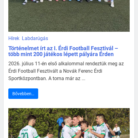
Hírek
Labdarúgás
Történelmet írt az I. Érdi Football Fesztivál –
több mint 200 játékos lépett pályára Érden
2026. július 11-én első alkalommal rendeztük meg az
Érdi Football Fesztivált a Novák Ferenc Érdi
Sportközpontban. A torna már az ...
Bővebben…