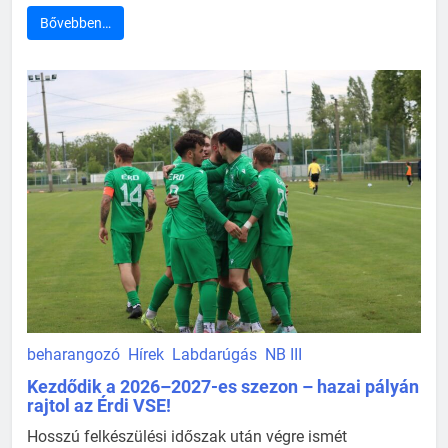
Bővebben…
beharangozó
Hírek
Labdarúgás
NB III
Kezdődik a 2026–2027-es szezon – hazai pályán
rajtol az Érdi VSE!
Hosszú felkészülési időszak után végre ismét