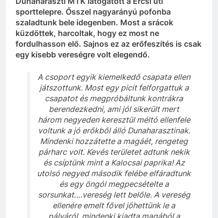
Dunaharaszti MTK látogatott a Ercsi úti
sporttelepre. Ősszel nagyarányú pofonba
szaladtunk bele idegenben. Most a srácok
küzdöttek, harcoltak, hogy ez most ne
fordulhasson elő. Sajnos ez az erőfeszítés is csak
egy kisebb vereségre volt elegendő.
A csoport egyik kiemelkedő csapata ellen
játszottunk. Most egy picit felforgattuk a
csapatot és megpróbáltunk kontrákra
berendezkedni, ami jól sikerült mert
három negyeden keresztül méltó ellenfele
voltunk a jó erőkből álló Dunaharasztinak.
Mindenki hozzátette a magáét, rengeteg
párharc volt. Kevés területet adtunk nekik
és csíptünk mint a Kalocsai paprika! Az
utolsó negyed második felébe elfáradtunk
és egy öngól megpecsételte a
sorsunkat….vereség lett belőle. A vereség
ellenére emelt fővel jöhettünk le a
pályáról, mindenki kiadta magából a