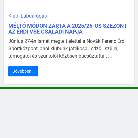
Klub
Labdarúgás
MÉLTÓ MÓDON ZÁRTA A 2025/26-OS SZEZONT
AZ ÉRDI VSE CSALÁDI NAPJA
Június 27-én ismét megtelt élettel a Novák Ferenc Érdi
Sportközpont, ahol klubunk játékosai, edzői, szülei,
támogatói és szurkolói közösen búcsúztatták ...
Bővebben…