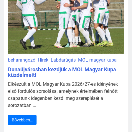
beharangozó
Hírek
Labdarúgás
MOL magyar kupa
Dunaújvárosban kezdjük a MOL Magyar Kupa
küzdelmeit!
Elkészült a MOL Magyar Kupa 2026/27-es idényének
első fordulós sorsolása, amelynek értelmében felnőtt
csapatunk idegenben kezdi meg szereplését a
sorozatban ...
Bővebben…