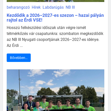
beharangozó
Hírek
Labdarúgás
NB III
Kezdődik a 2026–2027-es szezon – hazai pályán
rajtol az Érdi VSE!
Hosszú felkészülési időszak után végre ismét
tétmérkőzés vár csapatunkra: szombaton megkezdődik
az NB III Nyugati csoportjának 2026–2027-es idénye.
Az Érdi ...
Bővebben…