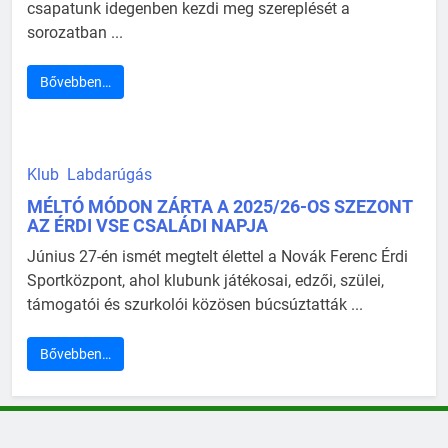
csapatunk idegenben kezdi meg szereplését a
sorozatban ...
Bővebben…
Klub
Labdarúgás
MÉLTÓ MÓDON ZÁRTA A 2025/26-OS SZEZONT
AZ ÉRDI VSE CSALÁDI NAPJA
Június 27-én ismét megtelt élettel a Novák Ferenc Érdi
Sportközpont, ahol klubunk játékosai, edzői, szülei,
támogatói és szurkolói közösen búcsúztatták ...
Bővebben…