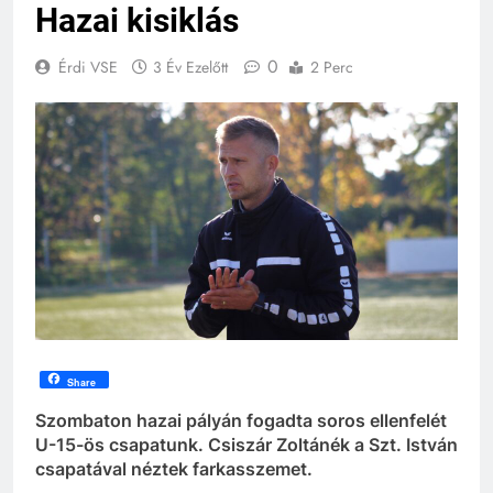
Hazai kisiklás
0
Érdi VSE
3 Év Ezelőtt
2 Perc
Share
Szombaton hazai pályán fogadta soros ellenfelét
U-15-ös csapatunk. Csiszár Zoltánék a Szt. István
csapatával néztek farkasszemet.