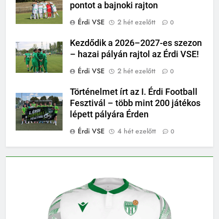
pontot a bajnoki rajton
Érdi VSE
2 hét ezelőtt
0
Kezdődik a 2026–2027-es szezon
– hazai pályán rajtol az Érdi VSE!
Érdi VSE
2 hét ezelőtt
0
Történelmet írt az I. Érdi Football
Fesztivál – több mint 200 játékos
lépett pályára Érden
Érdi VSE
4 hét ezelőtt
0