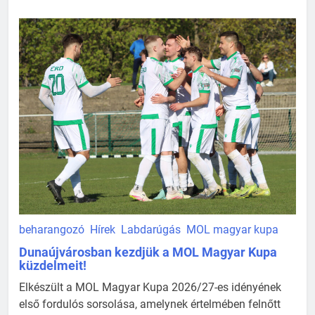
beharangozó
Hírek
Labdarúgás
MOL magyar kupa
Dunaújvárosban kezdjük a MOL Magyar Kupa
küzdelmeit!
Elkészült a MOL Magyar Kupa 2026/27-es idényének
első fordulós sorsolása, amelynek értelmében felnőtt