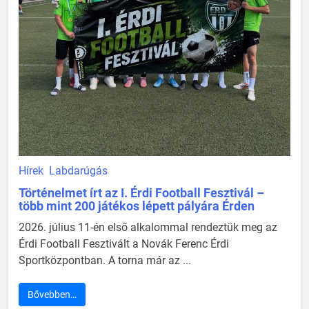
Hírek
Labdarúgás
Történelmet írt az I. Érdi Football Fesztivál –
több mint 200 játékos lépett pályára Érden
2026. július 11-én első alkalommal rendeztük meg az
Érdi Football Fesztivált a Novák Ferenc Érdi
Sportközpontban. A torna már az ...
Bővebben…