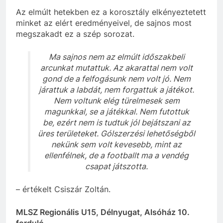
Az elmúlt hetekben ez a korosztály elkényeztetett
minket az elért eredményeivel, de sajnos most
megszakadt ez a szép sorozat.
Ma sajnos nem az elmúlt időszakbeli
arcunkat mutattuk. Az akarattal nem volt
gond de a felfogásunk nem volt jó. Nem
járattuk a labdát, nem forgattuk a játékot.
Nem voltunk elég türelmesek sem
magunkkal, se a játékkal. Nem futottuk
be, ezért nem is tudtuk jól bejátszani az
üres területeket. Gólszerzési lehetőségből
nekünk sem volt kevesebb, mint az
ellenfélnek, de a footballt ma a vendég
csapat játszotta.
– értékelt Csiszár Zoltán.
MLSZ Regionális U15, Délnyugat, Alsóház 10.
forduló