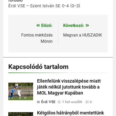
Érdi VSE – Szent István SE 0-4 (0-3)
Előző:
Következő:
Bejegyzés
navigáció
Fontos mérkőzés
Megvan a HUSZADIK
Móron
Kapcsolódó tartalom
Ellenfelünk visszalépése miatt
játék nélkül jutottunk tovább a
MOL Magyar Kupában
Érdi VSE
1 hét ezelőtt
0
Kétgólos hátrányból mentettünk