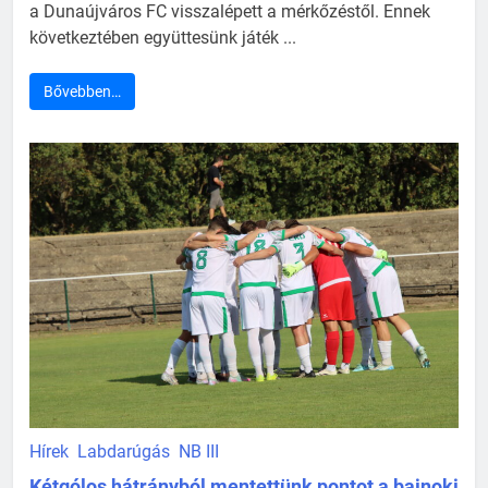
a Dunaújváros FC visszalépett a mérkőzéstől. Ennek
következtében együttesünk játék ...
Bővebben…
Hírek
Labdarúgás
NB III
Kétgólos hátrányból mentettünk pontot a bajnoki