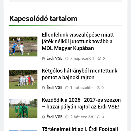
Kapcsolódó tartalom
Ellenfelünk visszalépése miatt
játék nélkül jutottunk tovább a
MOL Magyar Kupában
Érdi VSE
7 nap ezelőtt
0
Kétgólos hátrányból mentettünk
pontot a bajnoki rajton
Érdi VSE
1 hét ezelőtt
0
Kezdődik a 2026–2027-es szezon
– hazai pályán rajtol az Érdi VSE!
Érdi VSE
2 hét ezelőtt
0
Történelmet írt az I. Érdi Football