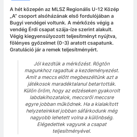
A hét közepén az MLSZ Regionális U-12 Közép
„A” csoport alsóházának első fordulójában a
Bugyi vendégei voltunk. A mérkőzés végig a
vendég Érdi csapat szája-íze szerint alakult.
Végig kiegyensúlyozott teljesítményt nyújtva,
fölényes győzelmet (0-3) aratott csapatunk.
Gratuláció jár a remek teljesítményért.
Jól kezdtük a mérkőzést. Rögtön
magunkhoz ragadtuk a kezdeményezést.
Amit a meccs előtt megbeszéltünk azt a
játékosok maradéktalanul betartották.
Külön öröm, hogy az edzéseken gyakorolt
labdakihozatalok, meccsről meccsre
egyre jobban működnek. Ha a kialakított
helyzeteinkkel jobban sáfárkodunk még
nagyobb lehetett volna a különbség.
Elégedettek vagyunk a csapat
teljesítményével.