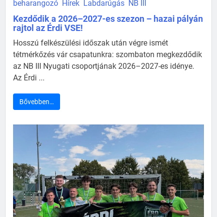
beharangozó
Hírek
Labdarúgás
NB III
Kezdődik a 2026–2027-es szezon – hazai pályán
rajtol az Érdi VSE!
Hosszú felkészülési időszak után végre ismét
tétmérkőzés vár csapatunkra: szombaton megkezdődik
az NB III Nyugati csoportjának 2026–2027-es idénye.
Az Érdi ...
Bővebben…