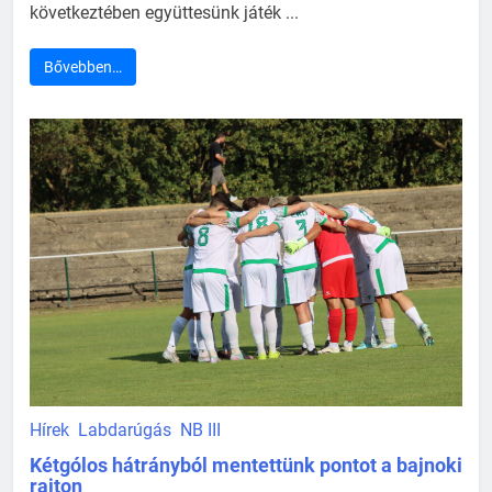
következtében együttesünk játék ...
Bővebben…
Hírek
Labdarúgás
NB III
Kétgólos hátrányból mentettünk pontot a bajnoki
rajton