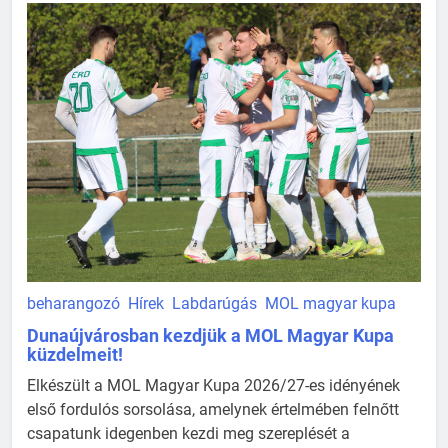
beharangozó
Hírek
Labdarúgás
MOL magyar kupa
Dunaújvárosban kezdjük a MOL Magyar Kupa
küzdelmeit!
Elkészült a MOL Magyar Kupa 2026/27-es idényének
első fordulós sorsolása, amelynek értelmében felnőtt
csapatunk idegenben kezdi meg szereplését a