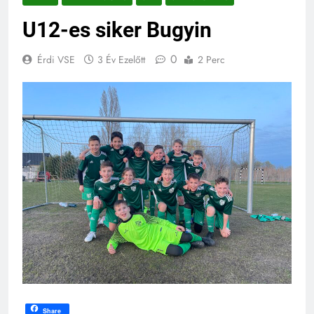
U12-es siker Bugyin
0
Érdi VSE
3 Év Ezelőtt
2 Perc
Share