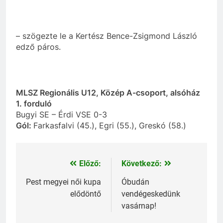
– szögezte le a Kertész Bence-Zsigmond László
edző páros.
MLSZ Regionális U12, Közép A-csoport, alsóház
1. forduló
Bugyi SE – Érdi VSE 0-3
Gól:
Farkasfalvi (45.), Egri (55.), Greskó (58.)
Előző:
Következő:
Bejegyzés
navigáció
Pest megyei női kupa
Óbudán
elődöntő
vendégeskedünk
vasárnap!