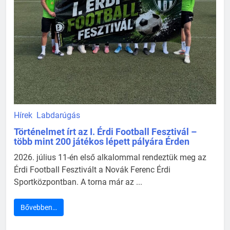
Hírek
Labdarúgás
Történelmet írt az I. Érdi Football Fesztivál –
több mint 200 játékos lépett pályára Érden
2026. július 11-én első alkalommal rendeztük meg az
Érdi Football Fesztivált a Novák Ferenc Érdi
Sportközpontban. A torna már az ...
Bővebben…