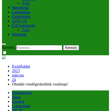
TAO
Menetrend
Labdarúgás
Elérhetőség
ADÓ 1%
Érd Grassroots
TAO
Webshop
Keresés:
Kezdőoldal
2023
március
24
Óbudán vendégeskedünk vasárnap!
beharangozó
Hírek
Kiemelt
Labdarúgás
NB III