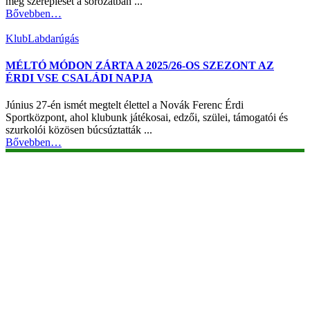
meg szereplését a sorozatban ...
Bővebben…
Klub
Labdarúgás
MÉLTÓ MÓDON ZÁRTA A 2025/26-OS SZEZONT AZ
ÉRDI VSE CSALÁDI NAPJA
Június 27-én ismét megtelt élettel a Novák Ferenc Érdi
Sportközpont, ahol klubunk játékosai, edzői, szülei, támogatói és
szurkolói közösen búcsúztatták ...
Bővebben…