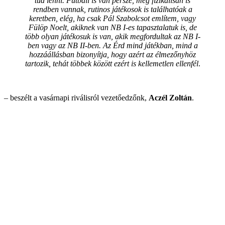
tud lenni. Futball is van persze, meg fizikálisan is
rendben vannak, rutinos játékosok is találhatóak a
keretben, elég, ha csak Pál Szabolcsot említem, vagy
Fülöp Noelt, akiknek van NB I-es tapasztalatuk is, de
több olyan játékosuk is van, akik megfordultak az NB I-
ben vagy az NB II-ben. Az Érd mind játékban, mind a
hozzáállásban bizonyítja, hogy azért az élmezőnyhöz
tartozik, tehát többek között ezért is kellemetlen ellenfél
.
– beszélt a vasárnapi riválisról vezetőedzőnk,
Aczél Zoltán
.