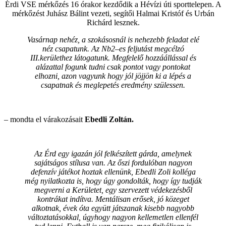
Érdi
VSE
mérkőzés 16 órakor
kezdődik
a Hévízi úti sporttelepen. A
mérkőzést Juhász Bálint vezeti, segítői Halmai Kristóf és Urbán
Richárd lesznek.
Vasárnap nehéz, a szokásosnál is nehezebb feladat elé
néz csapatunk. Az
Nb
2
–
es
feljutást megcélzó
III.
kerülethez
látogatunk. Megfelelő hozzáállással és
alázattal fogunk tudni csak pontot vagy pontokat
elhozni, azon vagyunk
hogy
jól jöjjön ki a lépés a
csapatnak és meglepetés eredmény szülessen.
– mondta el várakozásait
Ebedli Zoltán.
Az Érd egy igazán jól felkészített gárda, amelynek
sajátságos stílusa van. Az őszi fordulóban nagyon
defenzív játékot hoztak ellenünk, Ebedli Zoli kolléga
még nyilatkozta is, hogy úgy gondolták, hogy így tudják
megverni a Kerületet, egy szervezett védekezésből
kontrákat indítva. Mentálisan erősek, jó közeget
alkotnak, évek óta együtt játszanak kisebb nagyobb
változtatásokkal, úgyhogy nagyon kellemetlen ellenfél