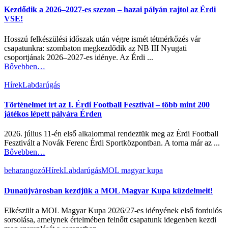
Kezdődik a 2026–2027-es szezon – hazai pályán rajtol az Érdi
VSE!
Hosszú felkészülési időszak után végre ismét tétmérkőzés vár
csapatunkra: szombaton megkezdődik az NB III Nyugati
csoportjának 2026–2027-es idénye. Az Érdi ...
Bővebben…
Hírek
Labdarúgás
Történelmet írt az I. Érdi Football Fesztivál – több mint 200
játékos lépett pályára Érden
2026. július 11-én első alkalommal rendeztük meg az Érdi Football
Fesztivált a Novák Ferenc Érdi Sportközpontban. A torna már az ...
Bővebben…
beharangozó
Hírek
Labdarúgás
MOL magyar kupa
Dunaújvárosban kezdjük a MOL Magyar Kupa küzdelmeit!
Elkészült a MOL Magyar Kupa 2026/27-es idényének első fordulós
sorsolása, amelynek értelmében felnőtt csapatunk idegenben kezdi