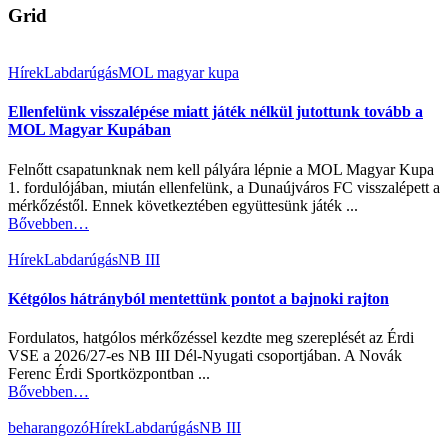
Grid
Hírek
Labdarúgás
MOL magyar kupa
Ellenfelünk visszalépése miatt játék nélkül jutottunk tovább a
MOL Magyar Kupában
Felnőtt csapatunknak nem kell pályára lépnie a MOL Magyar Kupa
1. fordulójában, miután ellenfelünk, a Dunaújváros FC visszalépett a
mérkőzéstől. Ennek következtében együttesünk játék ...
Bővebben…
Hírek
Labdarúgás
NB III
Kétgólos hátrányból mentettünk pontot a bajnoki rajton
Fordulatos, hatgólos mérkőzéssel kezdte meg szereplését az Érdi
VSE a 2026/27-es NB III Dél-Nyugati csoportjában. A Novák
Ferenc Érdi Sportközpontban ...
Bővebben…
beharangozó
Hírek
Labdarúgás
NB III