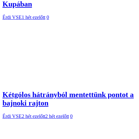
Kupában
Érdi VSE
1 hét ezelőtt
0
Kétgólos hátrányból mentettünk pontot a
bajnoki rajton
Érdi VSE
2 hét ezelőtt
2 hét ezelőtt
0