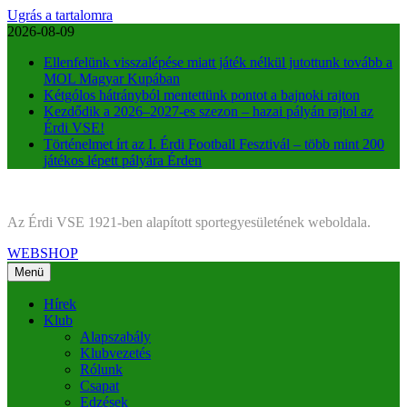
Ugrás a tartalomra
2026-08-09
Ellenfelünk visszalépése miatt játék nélkül jutottunk tovább a
MOL Magyar Kupában
Kétgólos hátrányból mentettünk pontot a bajnoki rajton
Kezdődik a 2026–2027-es szezon – hazai pályán rajtol az
Érdi VSE!
Történelmet írt az I. Érdi Football Fesztivál – több mint 200
játékos lépett pályára Érden
Az Érdi VSE 1921-ben alapított sportegyesületének weboldala.
WEBSHOP
Menü
Hírek
Klub
Alapszabály
Klubvezetés
Rólunk
Csapat
Edzések