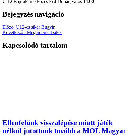
U-12 Bajnoki mérkőzés Érd-Dunaújváros 14:00
Bejegyzés navigáció
Előző:
U12-es siker Bugyin
Következő:
Megérdemelt siker
Kapcsolódó tartalom
Ellenfelünk visszalépése miatt játék
nélkül jutottunk tovább a MOL Magyar