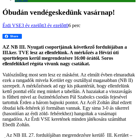
Óbudán vendégeskedünk vasárnap!
Érdi VSE
3 év ezelőtt
3 év ezelőtt
0
6 perc
Share
AZ NB III. Nyugati csoportjának következő fordulójában a
III.ker. TVE lesz az ellenfelünk. A mérkőzés a Hévízi úti
sporttelepen kerül megrendezésre 16:00 órától. Soros
ellenfelükkel régóta vívunk nagy csatákat.
Valószínűleg most sem lesz ez másként. Az elmúlt évben elmaradtak
ezek a rangadók mivela Kerület egy osztállyal magasabban (NB II)
szerepelt. A mérkőzésnek ad egy kis pikantériát, hogy ellenfelünk
kettő ponttal előz meg minket a tabellán. A hazaiakat a visszavágás
is fűtheti mivel az őszimérkőzésen Pál Szabolcs csodás fejesével
tartottuk Érden a három bajnoki pontot. Az Acél Zoltán által edzett
óbudai kék-fehérek jó formában vannak. Egy sima 3-0 ás sikerrel
(hasonlóan az érdi zöld- fehérekhez) hangoltak a vasárnapi
rangadóra. Az Érdi VSE keretének minden játékosára számíthat
Ebedli Zoltán.
Az
NB
III. 27. fordulójában megrendezésre
kerülő
III. Kerület –