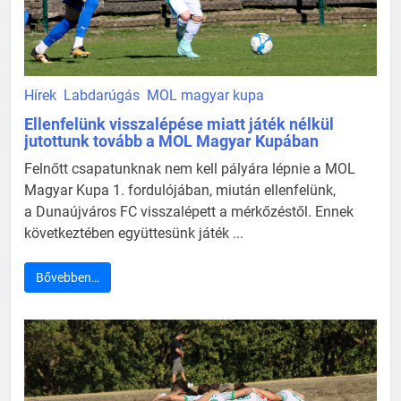
Hírek
Labdarúgás
MOL magyar kupa
Ellenfelünk visszalépése miatt játék nélkül
jutottunk tovább a MOL Magyar Kupában
Felnőtt csapatunknak nem kell pályára lépnie a MOL
Magyar Kupa 1. fordulójában, miután ellenfelünk,
a Dunaújváros FC visszalépett a mérkőzéstől. Ennek
következtében együttesünk játék ...
Bővebben…