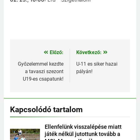
Előző:
Következő:
Bejegyzés
navigáció
Győzelemmel kezdte
U-11 es siker hazai
a tavaszi szezont
pályán!
U19-es csapatunk!
Kapcsolódó tartalom
Ellenfelünk visszalépése miatt
játék nélkül jutottunk tovább a