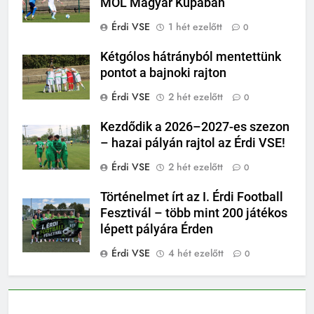
MOL Magyar Kupában
Érdi VSE
1 hét ezelőtt
0
Kétgólos hátrányból mentettünk
pontot a bajnoki rajton
Érdi VSE
2 hét ezelőtt
0
Kezdődik a 2026–2027-es szezon
– hazai pályán rajtol az Érdi VSE!
Érdi VSE
2 hét ezelőtt
0
Történelmet írt az I. Érdi Football
Fesztivál – több mint 200 játékos
lépett pályára Érden
Érdi VSE
4 hét ezelőtt
0