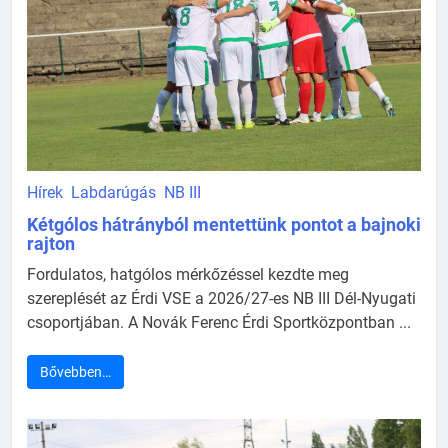
Hírek
Labdarúgás
NB III
Kétgólos hátrányból mentettünk pontot a bajnoki
rajton
Fordulatos, hatgólos mérkőzéssel kezdte meg
szereplését az Érdi VSE a 2026/27-es NB III Dél-Nyugati
csoportjában. A Novák Ferenc Érdi Sportközpontban ...
Bővebben…