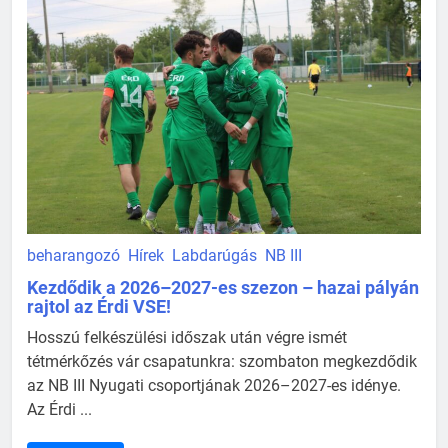
beharangozó
Hírek
Labdarúgás
NB III
Kezdődik a 2026–2027-es szezon – hazai pályán
rajtol az Érdi VSE!
Hosszú felkészülési időszak után végre ismét
tétmérkőzés vár csapatunkra: szombaton megkezdődik
az NB III Nyugati csoportjának 2026–2027-es idénye.
Az Érdi ...