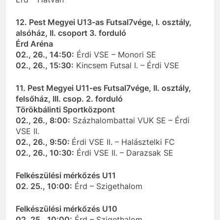
12. Pest Megyei U13-as Futsal7vége, I. osztály,
alsóház, II. csoport 3. forduló
Érd Aréna
02., 26., 14:50:
Érdi VSE – Monori SE
02., 26., 15:30:
Kincsem Futsal I. – Érdi VSE
11. Pest Megyei U11-es Futsal7vége, II. osztály,
felsőház, III. csop. 2. forduló
Törökbálinti Sportközpont
02., 26., 8:00:
Százhalombattai VUK SE – Érdi
VSE II.
02., 26., 9:50:
Érdi VSE II. – Halásztelki FC
02., 26., 10:30:
Érdi VSE II. – Darazsak SE
Felkészülési mérkőzés U11
02. 25., 10:00:
Érd – Szigethalom
Felkészülési mérkőzés U10
02. 25., 10:00:
Érd – Szigethalom