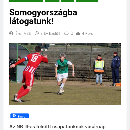
Somogyországba
látogatunk!
0
Érdi VSE
3 Év Ezelőtt
4 Perc
Share
Az NB III-as felnőtt csapatunknak vasárnap