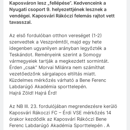
Kaposváron lesz „fellépése”. Kedvenceink a
Nyugati
csoport 9. helyezettjének lesznek a
vendégei. Kaposvári Rákóczi felemás rajtot vett
tavasszal.
Az első fordulóban otthon vereséget (1-2)
szenvedtek a Veszprémtől, majd egy hete
idegenben ugyanilyen arányban legyőzték a
Teskándot. Reményeink szerint a Somogy
vármegyeiek tartják a megkezdett sormintát.
Érden „csak” Morvai Milánra nem számíthat
vezetőedzőnk sárgalapos eltiltás miatt.
Küzdelmes mérkőzés várható a Bene Ferenc
Labdarúgó Akadémia sporttelepén.
Hajrá Zöld! Hajrá Érd!
Az
NB
III. 23. fordulójában megrendezésre
kerülö
Kaposvári Rákoczi FC – Érdi
VSE
mérkőzés 14
órakor
kezdődik
az Kaposvári Rákóczi Bene
Ferenc Labdarúgó Akadémia Sporttelepén . A