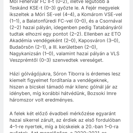
Mol Fehérvár FC II-t (0–2), illetve legutóbb a
Teskánd KSE-t (0–3) győzte le. A Fejér megyeiek
ikszeltek a Móri SE-vel (4–4), a Komárom VSE-vel
(1–1), a Balatonfüredi FC-vel (0–0), és a Csornával
(2–2) hazai pályán, idegenben pedig Tatabányáról
tudtak elhozni egy pontot (2–2). Ellenben az ETO
Akadémia vendégeként (2–0), Kaposváron (3–0),
Budaörsön (2–1), a III. kerületben (2–0),
Nagykanizsán (1–0), valamint hazai pályán a VLS
Veszprémtől (0–3) szenvedtek vereséget.
Házi gólvágójukra, Sóron Tiborra is érdemes lesz
kiemelt figyelmet fordítania a vendégeknek,
hiszen a bicskei támadó már kilenc gólnál jár az
idényben, míg korábbi hátvédünk, Bozsoki Imre
háromszor volt eredményes.
A felek két előző évadbeli mérkőzése egyaránt
hazai sikerrel zárult, az érdiek az első fordulóban
4–1-re nyertek, míg a bicskeiek a 20.-ban 1–0-ra
győztek. Azt megelőzően, a 2020–2021-es