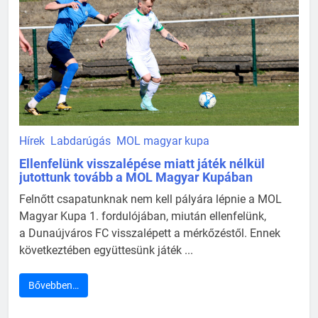
Hírek
Labdarúgás
MOL magyar kupa
Ellenfelünk visszalépése miatt játék nélkül
jutottunk tovább a MOL Magyar Kupában
Felnőtt csapatunknak nem kell pályára lépnie a MOL
Magyar Kupa 1. fordulójában, miután ellenfelünk,
a Dunaújváros FC visszalépett a mérkőzéstől. Ennek
következtében együttesünk játék ...
Bővebben…