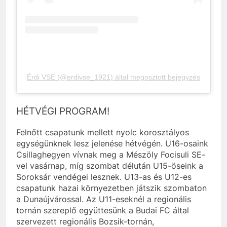
Érdi VSE (@erdivse_1921) által megosztott bejegyzés
HÉTVÉGI PROGRAM!
Felnőtt csapatunk mellett nyolc korosztályos
egységünknek lesz jelenése hétvégén. U16-osaink
Csillaghegyen vívnak meg a Mészöly Focisuli SE-
vel vasárnap, míg szombat délután U15-öseink a
Soroksár vendégei lesznek. U13-as és U12-es
csapatunk hazai környezetben játszik szombaton
a Dunaújvárossal. Az U11-eseknél a regionális
tornán szereplő együttesünk a Budai FC által
szervezett regionális Bozsik-tornán,