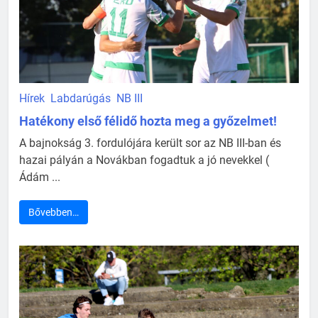
Hírek
Labdarúgás
NB III
Hatékony első félidő hozta meg a győzelmet!
A bajnokság 3. fordulójára került sor az NB III-ban és
hazai pályán a Novákban fogadtuk a jó nevekkel (
Ádám ...
Bővebben…