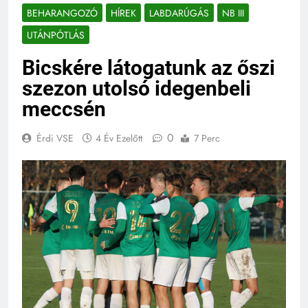
BEHARANGOZÓ
HÍREK
LABDARÚGÁS
NB III
UTÁNPÓTLÁS
Bicskére látogatunk az őszi
szezon utolsó idegenbeli
meccsén
0
Érdi VSE
4 Év Ezelőtt
7 Perc