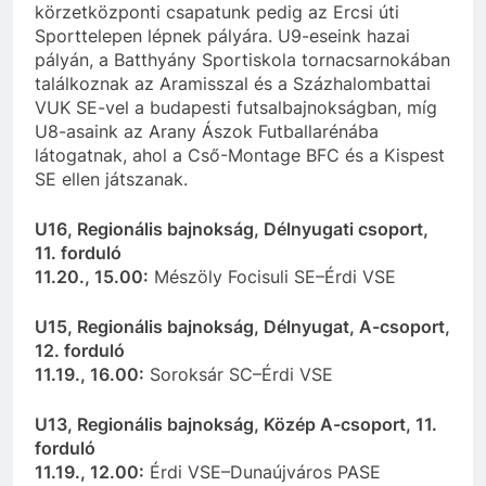
körzetközponti csapatunk pedig az Ercsi úti
Sporttelepen lépnek pályára.
U9-eseink hazai
pályán, a Batthyány Sportiskola tornacsarnokában
találkoznak az Aramisszal és a Százhalombattai
VUK SE-vel a budapesti futsalbajnokságban, míg
U8-asaink az Arany Ászok Futballarénába
látogatnak, ahol a Cső-Montage BFC és a Kispest
SE ellen játszanak.
U16, Regionális bajnokság, Délnyugati csoport,
11. forduló
11.20., 15.00:
Mészöly Focisuli SE–Érdi VSE
U15, Regionális bajnokság, Délnyugat, A-csoport,
12. forduló
11.19., 16.00:
Soroksár SC–Érdi VSE
U13, Regionális bajnokság, Közép A-csoport, 11.
forduló
11.19., 12.00:
Érdi VSE–Dunaújváros PASE