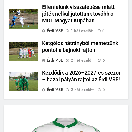
Ellenfelünk visszalépése miatt
játék nélkül jutottunk tovább a
MOL Magyar Kupában
Érdi VSE
1 hét ezelőtt
0
Kétgólos hátrányból mentettünk
pontot a bajnoki rajton
Érdi VSE
2 hét ezelőtt
0
Kezdődik a 2026–2027-es szezon
– hazai pályán rajtol az Érdi VSE!
Érdi VSE
2 hét ezelőtt
0