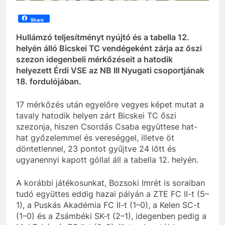
Share
Hullámzó teljesítményt nyújtó és a tabella 12.
helyén álló Bicskei TC vendégeként zárja az őszi
szezon idegenbeli mérkőzéseit a hatodik
helyezett Érdi VSE az NB III Nyugati csoportjának
18. fordulójában.
17 mérkőzés után egyelőre vegyes képet mutat a
tavaly hatodik helyen zárt Bicskei TC őszi
szezonja, hiszen Csordás Csaba együttese hat-
hat győzelemmel és vereséggel, illetve öt
döntetlennel, 23 pontot gyűjtve 24 lőtt és
ugyanennyi kapott góllal áll a tabella 12. helyén.
A korábbi játékosunkat, Bozsoki Imrét is soraiban
tudó együttes eddig hazai pályán a ZTE FC II-t (5–
1), a Puskás Akadémia FC II-t (1–0), a Kelen SC-t
(1–0) és a Zsámbéki SK-t (2–1), idegenben pedig a