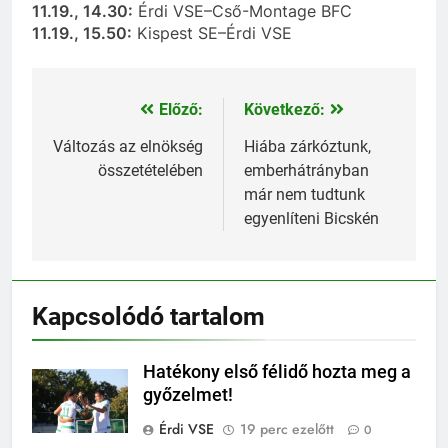
11.19., 14.30:
Érdi VSE–Cső-Montage BFC
11.19., 15.50:
Kispest SE–Érdi VSE
Előző:
Következő:
Bejegyzés
navigáció
Változás az elnökség
Hiába zárkóztunk,
összetételében
emberhátrányban
már nem tudtunk
egyenlíteni Bicskén
Kapcsolódó tartalom
Hatékony első félidő hozta meg a
győzelmet!
Érdi VSE
19 perc ezelőtt
0