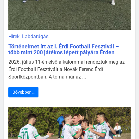
Hírek
Labdarúgás
Történelmet írt az I. Érdi Football Fesztivál –
több mint 200 játékos lépett pályára Érden
2026. július 11-én első alkalommal rendeztük meg az
Érdi Football Fesztivált a Novák Ferenc Érdi
Sportközpontban. A torna már az ...
Bővebben…