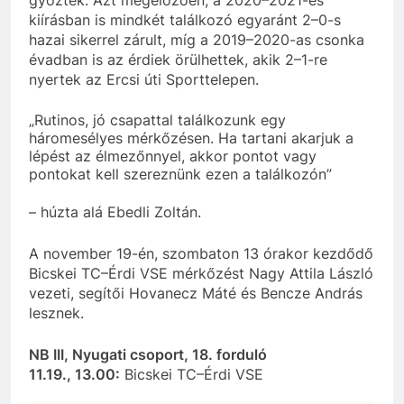
kiírásban is mindkét találkozó egyaránt 2–0-s
hazai sikerrel zárult, míg a 2019–2020-as csonka
évadban is az érdiek örülhettek, akik 2–1-re
nyertek az Ercsi úti Sporttelepen.
„Rutinos, jó csapattal találkozunk egy
háromesélyes mérkőzésen. Ha tartani akarjuk a
lépést az élmezőnnyel, akkor pontot vagy
pontokat kell szereznünk ezen a találkozón”
– húzta alá Ebedli Zoltán.
A november 19-én, szombaton 13 órakor kezdődő
Bicskei TC–Érdi VSE mérkőzést Nagy Attila László
vezeti, segítői Hovanecz Máté és Bencze András
lesznek.
NB III, Nyugati csoport, 18. forduló
11.19., 13.00:
Bicskei TC–Érdi VSE