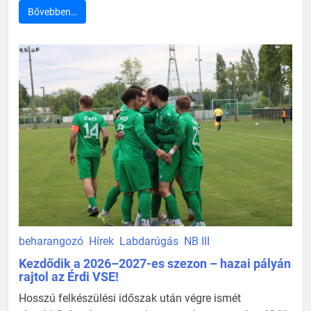
Bővebben…
beharangozó
Hírek
Labdarúgás
NB III
Kezdődik a 2026–2027-es szezon – hazai pályán
rajtol az Érdi VSE!
Hosszú felkészülési időszak után végre ismét