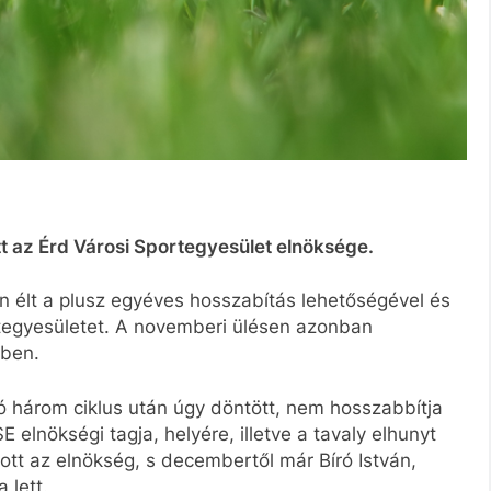
tt az Érd Városi Sportegyesület elnöksége.
élt a plusz egyéves hosszabítás lehetőségével és
tegyesületet. A novemberi ülésen azonban
ében.
ó három ciklus után úgy döntött, nem hosszabbítja
lnökségi tagja, helyére, illetve a tavaly elhunyt
ott az elnökség, s decembertől már Bíró István,
 lett.