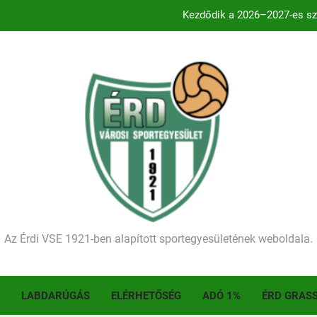
Történelmet írt az I. Érdi Football Fesztivál – tö
Ellenfelünk visszalépése miatt játék nélkül
Kétgólos hátrány
Kezdődik a 2026–2027-es sze
Történelmet írt az I. Érdi Football Fesztivál – tö
Az Érdi VSE 1921-ben alapított sportegyesületének weboldala.
LABDARÚGÁS
ELÉRHETŐSÉG
ADÓ 1%
ÉRD GRAS