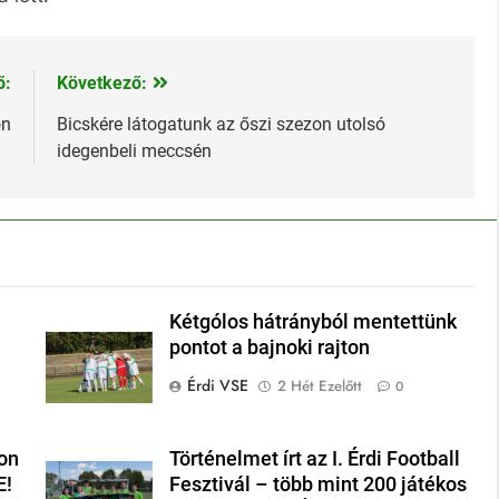
ő:
Következő:
on
Bicskére látogatunk az őszi szezon utolsó
idegenbeli meccsén
Kétgólos hátrányból mentettünk
pontot a bajnoki rajton
Érdi VSE
2 Hét Ezelőtt
0
on
Történelmet írt az I. Érdi Football
E!
Fesztivál – több mint 200 játékos