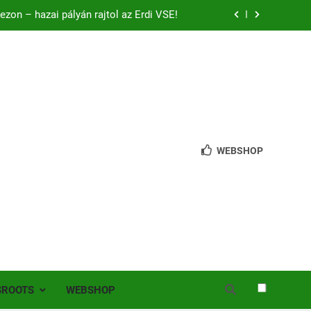
bb mint 200 játékos lépett pályára Érden
 jutottunk tovább a MOL Magyar Kupában
ból mentettünk pontot a bajnoki rajton
zon – hazai pályán rajtol az Érdi VSE!
bb mint 200 játékos lépett pályára Érden
WEBSHOP
SROOTS
WEBSHOP