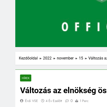
Kezdőoldal
2022
november
15
Változás a
HÍREK
Változás az elnökség ö
0
Érdi VSE
4 Év Ezelőtt
1 Perc