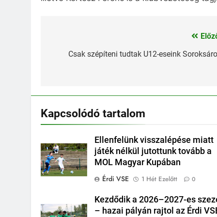
Előz
Bejegyzés
navigáció
Csak szépíteni tudtak U12-eseink Soroksár
Kapcsolódó tartalom
Ellenfelünk visszalépése miatt
játék nélkül jutottunk tovább a
MOL Magyar Kupában
Érdi VSE
1 Hét Ezelőtt
0
Kezdődik a 2026–2027-es szez
– hazai pályán rajtol az Érdi VS