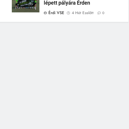
lépett pályára Érden
Érdi VSE
4 Hét Ezelőtt
0