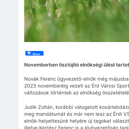
Share
Novemberben tisztújító elnökségi ülést tarto
Novák Ferenc ügyvezető-elnök még májusban 
2023 novemberéig vezeti az Érd Városi Spor
változások történtek az elnökség összetétel
Judik Zoltán, korábbi válogatott kosárlabdáz
meg mandátumát és már nem lesz az Érdi VSE e
elnök-helyettesünk helyére új tagokat választ
illetve Kertész Ferenc is a klubvezetőség tagja