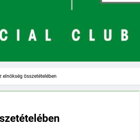
z elnökség összetételében
sszetételében