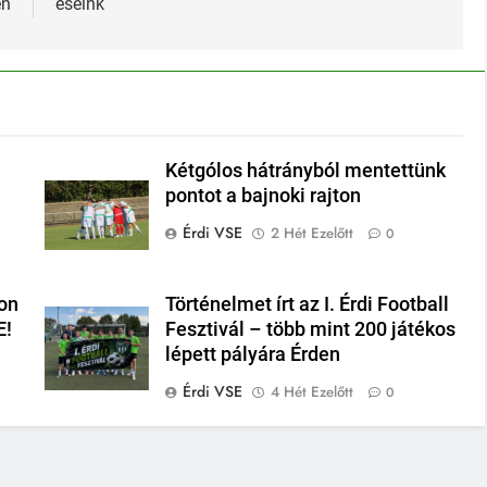
én
eseink
Kétgólos hátrányból mentettünk
pontot a bajnoki rajton
Érdi VSE
2 Hét Ezelőtt
0
on
Történelmet írt az I. Érdi Football
E!
Fesztivál – több mint 200 játékos
lépett pályára Érden
Érdi VSE
4 Hét Ezelőtt
0