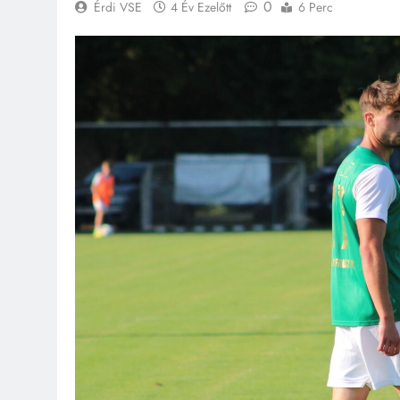
0
Érdi VSE
4 Év Ezelőtt
6 Perc