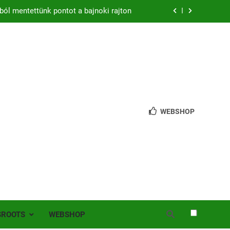
ból mentettünk pontot a bajnoki rajton
zon – hazai pályán rajtol az Érdi VSE!
bb mint 200 játékos lépett pályára Érden
 jutottunk tovább a MOL Magyar Kupában
ból mentettünk pontot a bajnoki rajton
WEBSHOP
zon – hazai pályán rajtol az Érdi VSE!
bb mint 200 játékos lépett pályára Érden
SROOTS
WEBSHOP