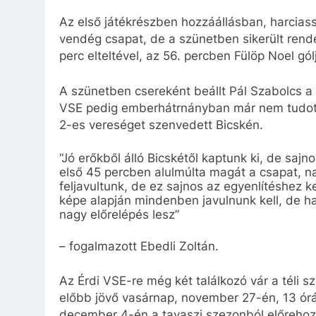
Az első játékrészben hozzáállásban, harcia
vendég csapat, de a szünetben sikerült rende
perc elteltével, az 56. percben Fülöp Noel gól
A szünetben csereként beállt Pál Szabolcs a
VSE pedig emberhátrnányban már nem tudott e
2-es vereséget szenvedett Bicskén.
“Jó erőkből álló Bicskétől kaptunk ki, de sajn
első 45 percben alulmúlta magát a csapat, na
feljavultunk, de ez sajnos az egyenlítéshez 
képe alapján mindenben javulnunk kell, de ha
nagy előrelépés lesz”
– fogalmazott Ebedli Zoltán.
Az Érdi VSE-re még két találkozó vár a téli sz
előbb jövő vasárnap, november 27-én, 13 órát
december 4-én a tavaszi szezonból előrehoz