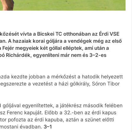
kőzését vívta a Bicskei TC otthonában az Érdi VSE
ban. A hazaiak korai góljára a vendégek még az első
 Fejér megyeiek két góllal elléptek, ami után a
bó Richárdék, egyenlíteni már nem és 3–2-es
igazda kezdte jobban a mérkőzést a hatodik helyezett
egszerezte a vezetést a házi gólkirály, Sóron Tibor
góljával egyenlítettek, a játékrész második felében
ész Ferenc kapuját. Előbb a 32.-ben az érdi kapus
tor pofozta az érdi kapuba, aztán a szünet előtti
a mostani évadban.
3–1