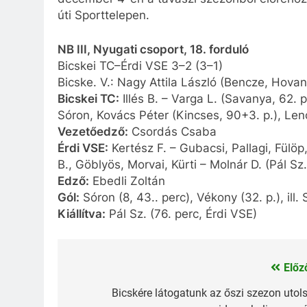
úti Sporttelepen.
NB III, Nyugati csoport, 18. forduló
Bicskei TC–Érdi VSE 3–2 (3–1)
Bicske. V.: Nagy Attila László (Bencze, Hova
Bicskei TC:
Illés B. – Varga L. (Savanya, 62. 
Sóron, Kovács Péter (Kincses, 90+3. p.), Len
Vezetőedző:
Csordás Csaba
Érdi VSE:
Kertész F. – Gubacsi, Pallagi, Fülöp
B., Göblyös, Morvai, Kürti – Molnár D. (Pál Sz
Edző:
Ebedli Zoltán
Gól:
Sóron (8, 43.. perc), Vékony (32. p.), ill. 
Kiállítva:
Pál Sz. (76. perc, Érdi VSE)
Előz
Bejegyzés
navigáció
Bicskére látogatunk az őszi szezon utol