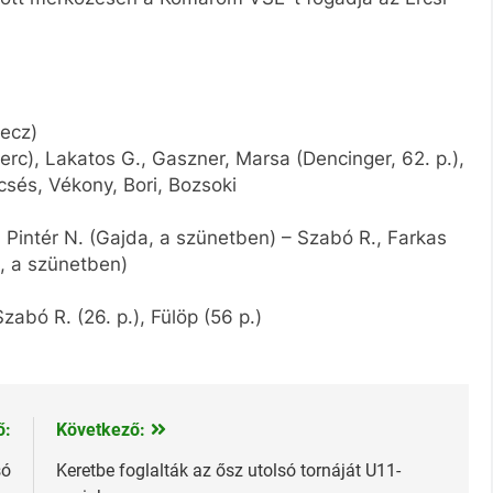
necz)
perc), Lakatos G., Gaszner, Marsa (Dencinger, 62. p.),
csés, Vékony, Bori, Bozsoki
, Pintér N. (Gajda, a szünetben) – Szabó R., Farkas
., a szünetben)
Szabó R. (26. p.), Fülöp (56 p.)
ő:
Következő:
só
Keretbe foglalták az ősz utolsó tornáját U11-