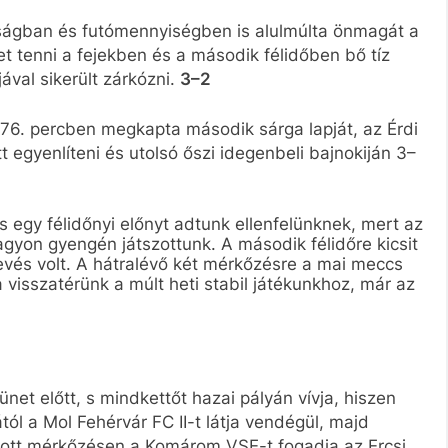
sságban és futómennyiségben is alulmúlta önmagát a
t tenni a fejekben és a második félidőben bő tíz
jával sikerült zárkózni.
3–2
 76. percben megkapta második sárga lapját, az Érdi
gyenlíteni és utolsó őszi idegenbeli bajnokiján 3–
os egy félidőnyi előnyt adtunk ellenfelünknek, mert az
gyon gyengén játszottunk. A második félidőre kicsit
kevés volt. A hátralévő két mérkőzésre a mai meccs
 visszatérünk a múlt heti stabil játékunkhoz, már az
ünet előtt, s mindkettőt hazai pályán vívja, hiszen
ól a Mol Fehérvár FC II-t látja vendégül, majd
ott mérkőzésen a Komárom VSE-t fogadja az Ercsi