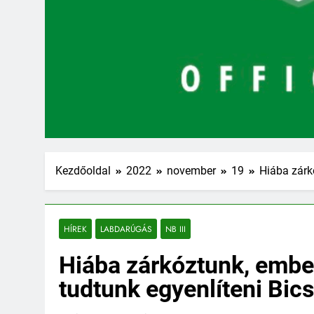
Kezdőoldal
2022
november
19
Hiába zárk
HÍREK
LABDARÚGÁS
NB III
Hiába zárkóztunk, emb
tudtunk egyenlíteni Bic