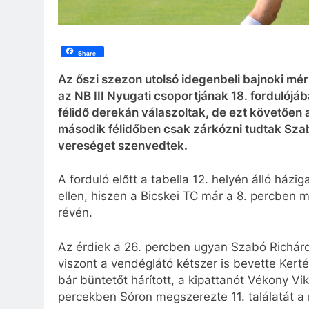
Share
Az őszi szezon utolsó idegenbeli bajnoki mér
az NB III Nyugati csoportjának 18. fordulójá
félidő derekán válaszoltak, de ezt követően a
második félidőben csak zárkózni tudtak Sza
vereséget szenvedtek.
A forduló előtt a tabella 12. helyén álló ház
ellen, hiszen a Bicskei TC már a 8. percben m
révén.
Az érdiek a 26. percben ugyan Szabó Richárd 
viszont a vendéglátó kétszer is bevette Kert
bár büntetőt hárított, a kipattanót Vékony Vik
percekben Sóron megszerezte 11. találatát 