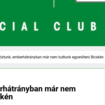
óztunk, emberhátrányban már nem tudtunk egyenlíteni Bicskén
erhátrányban már nem
skén