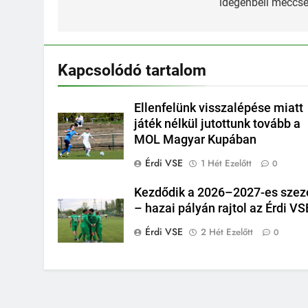
idegenbeli meccs
Kapcsolódó tartalom
Ellenfelünk visszalépése miatt
játék nélkül jutottunk tovább a
MOL Magyar Kupában
Érdi VSE
1 Hét Ezelőtt
0
Kezdődik a 2026–2027-es szez
– hazai pályán rajtol az Érdi VS
Érdi VSE
2 Hét Ezelőtt
0