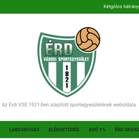
Kétgólos hátrány
Kezdődik a 2026–2027-es sze
Történelmet írt az I. Érdi Football Fesztivál – tö
Ellenfelünk visszalépése miatt játék nélkül
Kétgólos hátrány
Kezdődik a 2026–2027-es sze
Történelmet írt az I. Érdi Football Fesztivál – tö
Az Érdi VSE 1921-ben alapított sportegyesületének weboldala.
LABDARÚGÁS
ELÉRHETŐSÉG
ADÓ 1%
ÉRD GRAS