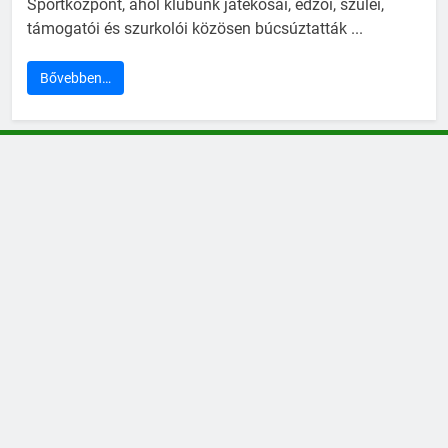
Sportközpont, ahol klubunk játékosai, edzői, szülei,
támogatói és szurkolói közösen búcsúztatták ...
Bővebben…