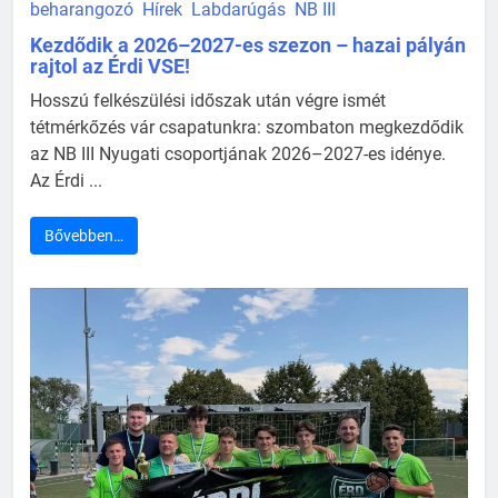
beharangozó
Hírek
Labdarúgás
NB III
Kezdődik a 2026–2027-es szezon – hazai pályán
rajtol az Érdi VSE!
Hosszú felkészülési időszak után végre ismét
tétmérkőzés vár csapatunkra: szombaton megkezdődik
az NB III Nyugati csoportjának 2026–2027-es idénye.
Az Érdi ...
Bővebben…