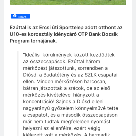
Share
Ezúttal is az Ercsi úti Sporttelep adott otthont az
U10-es korosztály idényzáró OTP Bank Bozsik
Program tornájának.
“Ideális körülmények között kezdődtek
az összecsapások. Ezúttal három
mérkőzést játszottunk, sorrendben a
Diósd, a Budatétény és az SZLK csapatai
ellen. Minden mérkőzésen harcosan,
bátran játszottak a srácok, de az első
mérkőzés kivételével hiányzott a
koncentráció! Sajnos a Diósd elleni
nagyarányú győzelem könnyelművé tette
a csapatot, és a második összecsapáson
már nem tudtak megfelelően nyomást
helyezni az ellenfélre, ezért végig
kiélezett volt a mérkőzés. A harmadik