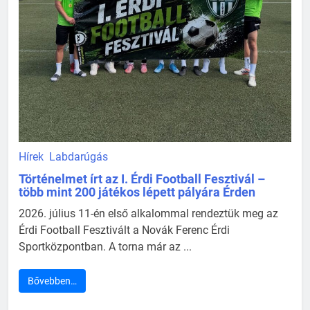
Hírek
Labdarúgás
Történelmet írt az I. Érdi Football Fesztivál –
több mint 200 játékos lépett pályára Érden
2026. július 11-én első alkalommal rendeztük meg az
Érdi Football Fesztivált a Novák Ferenc Érdi
Sportközpontban. A torna már az ...
Bővebben…