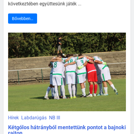
következtében együttesünk játék ...
Bővebben…
Hírek
Labdarúgás
NB III
Kétgólos hátrányból mentettünk pontot a bajnoki
rajton