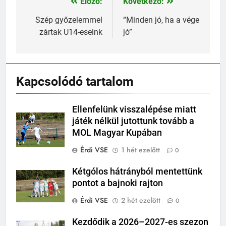
Előző:
Következő:
Bejegyzés
navigáció
Szép győzelemmel
“Minden jó, ha a vége
zártak U14-eseink
jó”
Kapcsolódó tartalom
Ellenfelünk visszalépése miatt
játék nélkül jutottunk tovább a
MOL Magyar Kupában
Érdi VSE
1 hét ezelőtt
0
Kétgólos hátrányból mentettünk
pontot a bajnoki rajton
Érdi VSE
2 hét ezelőtt
0
Kezdődik a 2026–2027-es szezon