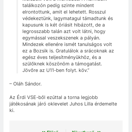
találkozón pedig szinte mindent
elrontottunk, amit el lehetett. Rosszul
védekeztünk, lagymatagul támadtunk és
kapusunk is két óriásit hibázott, de a
legrosszabb talán azt volt látni, hogy
egymással veszekszenek a pályán.
Mindezek ellenére ismét tanulságos volt
ez a Bozsik is. Gratulálok a srácoknak az
egész éves teljesítményükhöz, és a
szülőknek köszönöm a támogatást.
Jövőre az U11-ben folyt. köv.”
– Oláh Sándor.
Az Érdi VSE-ből ezúttal a torna legjobb
játékosának járó oklevelet Juhos Lilla érdemelte
ki.