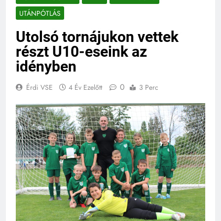
UTÁNPÓTLÁS
Utolsó tornájukon vettek
részt U10-eseink az
idényben
0
Érdi VSE
4 Év Ezelőtt
3 Perc