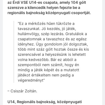
az Érdi VSE U14-es csapata, amely 104 gólt
szerezve a kilencedik helyen fejezte be a
regionális bajnokság középnyugati csoportját.
“Ez a mérkőzés hűen tükrözte a
tavaszunkat. Jó kezdés, jó játék,
hullámvölgy, szép lezárás.
Gratulálok a
csapatomnak a tavaszhoz és az egész
idényhez. Úgy gondolom jól dolgoztak,
több mint száz gólt hoztak össze és kis
szerencsével a helyezésünk is lehetett
volna kedvezőbb. Bár ez abból a
szempontból nem számít, hogy én
mindig a játék képét és a mutatott
játékot értékeltem nem pedig a
végeredményt”
– Csiszár Zoltán.
U14, Regionális bajnokság, középnyugati