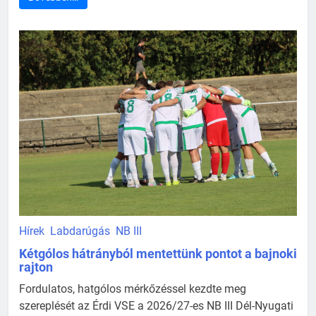
Hírek
Labdarúgás
NB III
Kétgólos hátrányból mentettünk pontot a bajnoki
rajton
Fordulatos, hatgólos mérkőzéssel kezdte meg
szereplését az Érdi VSE a 2026/27-es NB III Dél-Nyugati