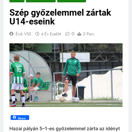
Szép győzelemmel zártak
U14-eseink
0
Érdi VSE
4 Év Ezelőtt
2 Perc
Share
Hazai pályán 5–1-es győzelemmel zárta az idényt