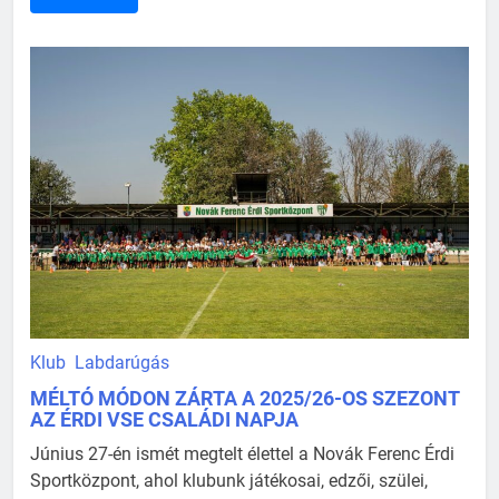
Klub
Labdarúgás
MÉLTÓ MÓDON ZÁRTA A 2025/26-OS SZEZONT
AZ ÉRDI VSE CSALÁDI NAPJA
Június 27-én ismét megtelt élettel a Novák Ferenc Érdi
Sportközpont, ahol klubunk játékosai, edzői, szülei,