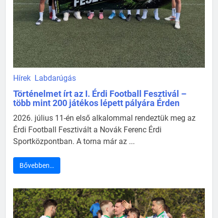
Hírek
Labdarúgás
Történelmet írt az I. Érdi Football Fesztivál –
több mint 200 játékos lépett pályára Érden
2026. július 11-én első alkalommal rendeztük meg az
Érdi Football Fesztivált a Novák Ferenc Érdi
Sportközpontban. A torna már az ...
Bővebben…