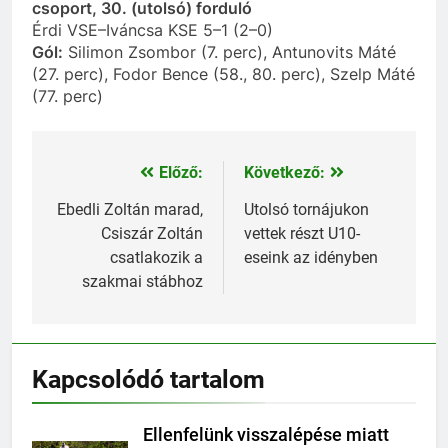
csoport, 30. (utolsó) forduló
Érdi VSE–Iváncsa KSE 5–1 (2–0)
Gól:
Silimon Zsombor (7. perc), Antunovits Máté
(27. perc), Fodor Bence (58., 80. perc), Szelp Máté
(77. perc)
Előző:
Következő:
Bejegyzés
navigáció
Ebedli Zoltán marad,
Utolsó tornájukon
Csiszár Zoltán
vettek részt U10-
csatlakozik a
eseink az idényben
szakmai stábhoz
Kapcsolódó tartalom
Ellenfelünk visszalépése miatt