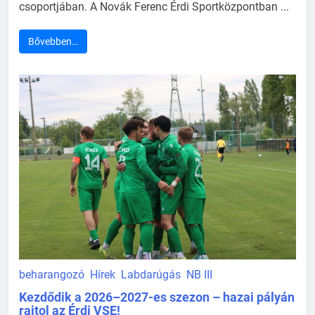
csoportjában. A Novák Ferenc Érdi Sportközpontban ...
Bővebben…
beharangozó
Hírek
Labdarúgás
NB III
Kezdődik a 2026–2027-es szezon – hazai pályán
rajtol az Érdi VSE!