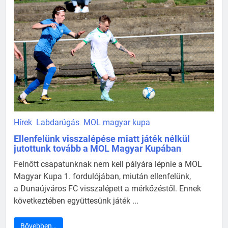
Hírek
Labdarúgás
MOL magyar kupa
Ellenfelünk visszalépése miatt játék nélkül
jutottunk tovább a MOL Magyar Kupában
Felnőtt csapatunknak nem kell pályára lépnie a MOL
Magyar Kupa 1. fordulójában, miután ellenfelünk,
a Dunaújváros FC visszalépett a mérkőzéstől. Ennek
következtében együttesünk játék ...
Bővebben…