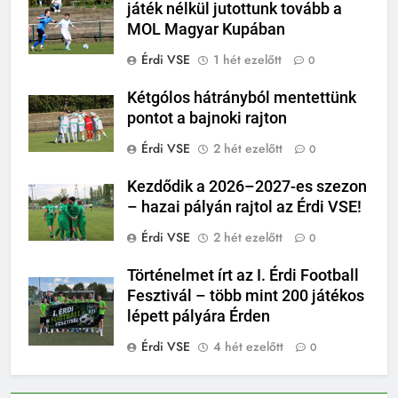
játék nélkül jutottunk tovább a
MOL Magyar Kupában
Érdi VSE
1 hét ezelőtt
0
Kétgólos hátrányból mentettünk
pontot a bajnoki rajton
Érdi VSE
2 hét ezelőtt
0
Kezdődik a 2026–2027-es szezon
– hazai pályán rajtol az Érdi VSE!
Érdi VSE
2 hét ezelőtt
0
Történelmet írt az I. Érdi Football
Fesztivál – több mint 200 játékos
lépett pályára Érden
Érdi VSE
4 hét ezelőtt
0