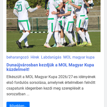
beharangozó
Hírek
Labdarúgás
MOL magyar kupa
Dunaújvárosban kezdjük a MOL Magyar Kupa
küzdelmeit!
Elkészült a MOL Magyar Kupa 2026/27-es idényének
első fordulós sorsolása, amelynek értelmében felnőtt
csapatunk idegenben kezdi meg szereplését a
sorozatban ...
Bővebben…