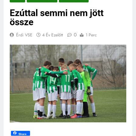
Ezúttal semmi nem jött
össze
0
Érdi VSE
4 Év Ezelőtt
1 Perc
Share