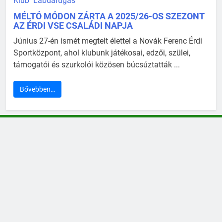
Klub
Labdarúgás
MÉLTÓ MÓDON ZÁRTA A 2025/26-OS SZEZONT
AZ ÉRDI VSE CSALÁDI NAPJA
Június 27-én ismét megtelt élettel a Novák Ferenc Érdi
Sportközpont, ahol klubunk játékosai, edzői, szülei,
támogatói és szurkolói közösen búcsúztatták ...
Bővebben…