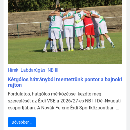
Hírek
Labdarúgás
NB III
Kétgólos hátrányból mentettünk pontot a bajnoki
rajton
Fordulatos, hatgólos mérkőzéssel kezdte meg
szereplését az Érdi VSE a 2026/27-es NB III Dél-Nyugati
csoportjában. A Novák Ferenc Érdi Sportközpontban ...
Bővebben…