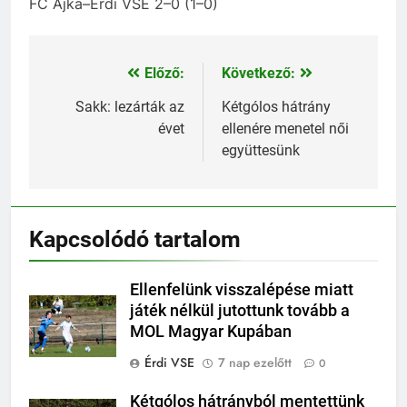
FC Ajka–Érdi VSE 2–0 (1–0)
Előző:
Következő:
Bejegyzés
navigáció
Sakk: lezárták az
Kétgólos hátrány
évet
ellenére menetel női
együttesünk
Kapcsolódó tartalom
Ellenfelünk visszalépése miatt
játék nélkül jutottunk tovább a
MOL Magyar Kupában
Érdi VSE
7 nap ezelőtt
0
Kétgólos hátrányból mentettünk