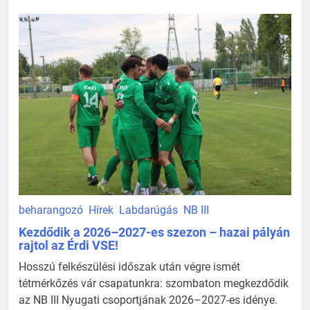
beharangozó
Hírek
Labdarúgás
NB III
Kezdődik a 2026–2027-es szezon – hazai pályán
rajtol az Érdi VSE!
Hosszú felkészülési időszak után végre ismét
tétmérkőzés vár csapatunkra: szombaton megkezdődik
az NB III Nyugati csoportjának 2026–2027-es idénye.