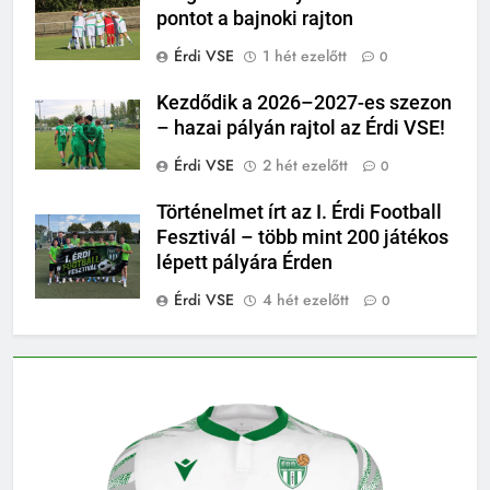
pontot a bajnoki rajton
Érdi VSE
1 hét ezelőtt
0
Kezdődik a 2026–2027-es szezon
– hazai pályán rajtol az Érdi VSE!
Érdi VSE
2 hét ezelőtt
0
Történelmet írt az I. Érdi Football
Fesztivál – több mint 200 játékos
lépett pályára Érden
Érdi VSE
4 hét ezelőtt
0