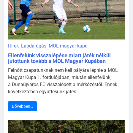
Hírek
Labdarúgás
MOL magyar kupa
Ellenfelünk visszalépése miatt játék nélkül
jutottunk tovább a MOL Magyar Kupában
Felnőtt csapatunknak nem kell pályára lépnie a MOL
Magyar Kupa 1. fordulójában, miután ellenfelünk,
a Dunaújváros FC visszalépett a mérkőzéstől. Ennek
következtében együttesünk játék ...
Bővebben…