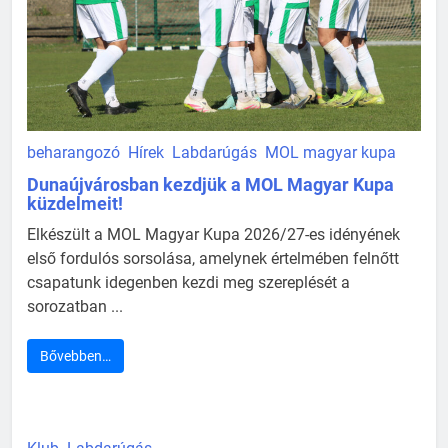
beharangozó
Hírek
Labdarúgás
MOL magyar kupa
Dunaújvárosban kezdjük a MOL Magyar Kupa
küzdelmeit!
Elkészült a MOL Magyar Kupa 2026/27-es idényének
első fordulós sorsolása, amelynek értelmében felnőtt
csapatunk idegenben kezdi meg szereplését a
sorozatban ...
Bővebben…