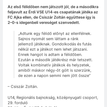
Az első félidőben nem játszott jól, de a másodikra
feljavult az Érdi VSE U14-es csapatának játéka az
FC Ajka ellen, de Csiszár Zoltán együttese így is
2–0-s idegenbeli vereséget szenvedett.
„Adtunk egy félidő előnyt az ellenfélnek.
Sajnos nyomát sem láttam a ránk
jellemző játéknak. Gondolkodás és futás
nélkül ezt a játékot nem lehet játszani.
Ennek hangot is adtam a félidőben.
Ezután a második játékrész már tetszett.
Voltak kombinatív játékok és helyzetek,
amiből máskor négy-öt gólt is szerzünk,
de ezen a napon semmi nem jött össze”
– Csiszár Zoltán.
U14, Regionális bajnokság, középnyugati csoport,
29. forduló