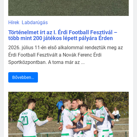
Hírek
Labdarúgás
Történelmet írt az I. Érdi Football Fesztivál –
több mint 200 játékos lépett pályára Érden
2026. július 11-én első alkalommal rendeztük meg az
Érdi Football Fesztivált a Novák Ferenc Érdi
Sportközpontban. A torna már az ...
Bővebben…