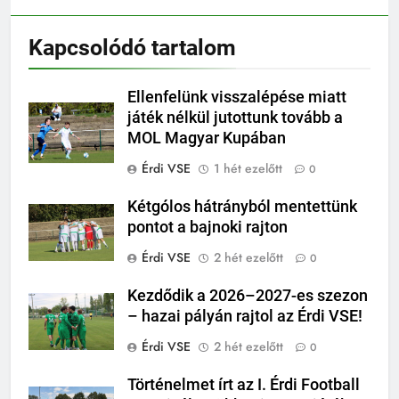
Kapcsolódó tartalom
Ellenfelünk visszalépése miatt
játék nélkül jutottunk tovább a
MOL Magyar Kupában
Érdi VSE
1 hét ezelőtt
0
Kétgólos hátrányból mentettünk
pontot a bajnoki rajton
Érdi VSE
2 hét ezelőtt
0
Kezdődik a 2026–2027-es szezon
– hazai pályán rajtol az Érdi VSE!
Érdi VSE
2 hét ezelőtt
0
Történelmet írt az I. Érdi Football