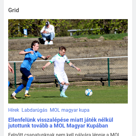
Grid
Hírek
Labdarúgás
MOL magyar kupa
Ellenfelünk visszalépése miatt játék nélkül
jutottunk tovább a MOL Magyar Kupában
Felnőtt csapatunknak nem kell pályára lépnie a MOL