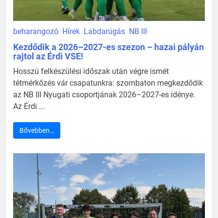
beharangozó
Hírek
Labdarúgás
NB III
Kezdődik a 2026–2027-es szezon – hazai pályán
rajtol az Érdi VSE!
Hosszú felkészülési időszak után végre ismét
tétmérkőzés vár csapatunkra: szombaton megkezdődik
az NB III Nyugati csoportjának 2026–2027-es idénye.
Az Érdi ...
Bővebben…