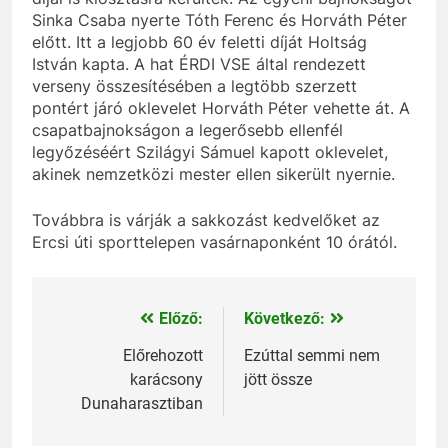
Sinka Csaba nyerte Tóth Ferenc és Horváth Péter
előtt. Itt a legjobb 60 év feletti díját Holtság
István kapta. A hat ÉRDI VSE által rendezett
verseny összesítésében a legtöbb szerzett
pontért járó oklevelet Horváth Péter vehette át. A
csapatbajnokságon a legerősebb ellenfél
legyőzéséért Szilágyi Sámuel kapott oklevelet,
akinek nemzetközi mester ellen sikerült nyernie.
Továbbra is várják a sakkozást kedvelőket az
Ercsi úti sporttelepen vasárnaponként 10 órától.
Előző:
Következő:
Bejegyzés
navigáció
Előrehozott
Ezúttal semmi nem
karácsony
jött össze
Dunaharasztiban