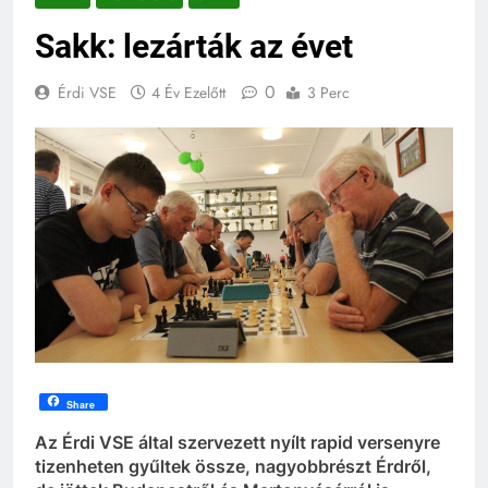
Sakk: lezárták az évet
0
Érdi VSE
4 Év Ezelőtt
3 Perc
Share
Az Érdi VSE által szervezett nyílt rapid versenyre
tizenheten gyűltek össze, nagyobbrészt Érdről,