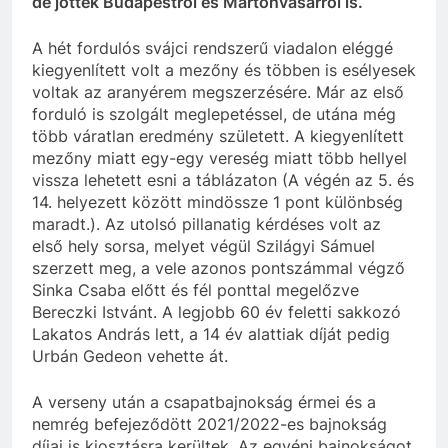
de jöttek Budapestről és Martonvásárról is.
A hét fordulós svájci rendszerű viadalon eléggé
kiegyenlített volt a mezőny és többen is esélyesek
voltak az aranyérem megszerzésére. Már az első
forduló is szolgált meglepetéssel, de utána még
több váratlan eredmény született. A kiegyenlített
mezőny miatt egy-egy vereség miatt több hellyel
vissza lehetett esni a táblázaton (A végén az 5. és
14. helyezett között mindössze 1 pont különbség
maradt.). Az utolsó pillanatig kérdéses volt az
első hely sorsa, melyet végül Szilágyi Sámuel
szerzett meg, a vele azonos pontszámmal végző
Sinka Csaba előtt és fél ponttal megelőzve
Bereczki Istvánt. A legjobb 60 év feletti sakkozó
Lakatos András lett, a 14 év alattiak díját pedig
Urbán Gedeon vehette át.
A verseny után a csapatbajnokság érmei és a
nemrég befejeződött 2021/2022-es bajnokság
díjai is kiosztásra kerültek. Az egyéni bajnokságot