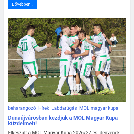
Bővebben…
beharangozó
Hírek
Labdarúgás
MOL magyar kupa
Dunaújvárosban kezdjük a MOL Magyar Kupa
küzdelmeit!
Elkészült a MOL Magyar Kupa 2026/27-es idényének