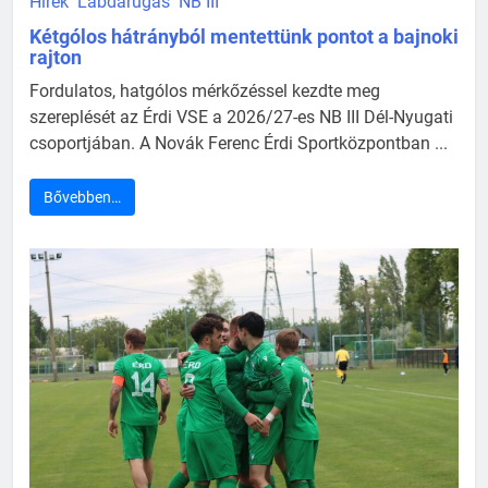
Hírek
Labdarúgás
NB III
Kétgólos hátrányból mentettünk pontot a bajnoki
rajton
Fordulatos, hatgólos mérkőzéssel kezdte meg
szereplését az Érdi VSE a 2026/27-es NB III Dél-Nyugati
csoportjában. A Novák Ferenc Érdi Sportközpontban ...
Bővebben…