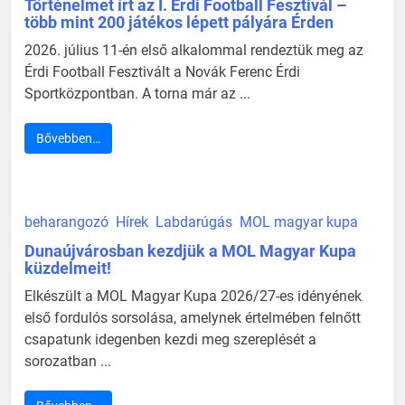
Történelmet írt az I. Érdi Football Fesztivál –
több mint 200 játékos lépett pályára Érden
2026. július 11-én első alkalommal rendeztük meg az
Érdi Football Fesztivált a Novák Ferenc Érdi
Sportközpontban. A torna már az ...
Bővebben…
beharangozó
Hírek
Labdarúgás
MOL magyar kupa
Dunaújvárosban kezdjük a MOL Magyar Kupa
küzdelmeit!
Elkészült a MOL Magyar Kupa 2026/27-es idényének
első fordulós sorsolása, amelynek értelmében felnőtt
csapatunk idegenben kezdi meg szereplését a
sorozatban ...