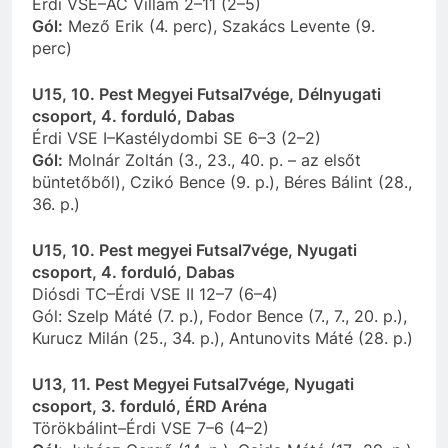
Érdi VSE–AC Villám 2–11 (2–5)
Gól:
Mező Erik (4. perc), Szakács Levente (9.
perc)
U15, 10. Pest Megyei Futsal7vége, Délnyugati
csoport, 4. forduló, Dabas
Érdi VSE I–Kastélydombi SE 6–3 (2–2)
Gól:
Molnár Zoltán (3., 23., 40. p. – az elsőt
büntetőből), Czikó Bence (9. p.), Béres Bálint (28.,
36. p.)
U15, 10. Pest megyei Futsal7vége, Nyugati
csoport, 4. forduló, Dabas
Diósdi TC–Érdi VSE II 12–7 (6–4)
Gól: Szelp Máté (7. p.), Fodor Bence (7., 7., 20. p.),
Kurucz Milán (25., 34. p.), Antunovits Máté (28. p.)
U13, 11. Pest Megyei Futsal7vége, Nyugati
csoport, 3. forduló, ÉRD Aréna
Törökbálint–Érdi VSE 7–6 (4–2)