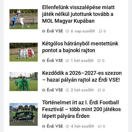
Ellenfelünk visszalépése miatt
játék nélkül jutottunk tovább a
MOL Magyar Kupában
Érdi VSE
6 nap ezelőtt
0
Kétgólos hátrányból mentettünk
pontot a bajnoki rajton
Érdi VSE
1 hét ezelőtt
0
Kezdődik a 2026–2027-es szezon
– hazai pályán rajtol az Érdi VSE!
Érdi VSE
2 hét ezelőtt
0
Történelmet írt az I. Érdi Football
Fesztivál – több mint 200 játékos
lépett pályára Érden
Érdi VSE
4 hét ezelőtt
0