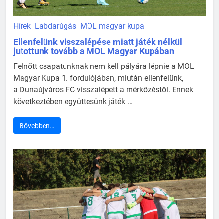
Hírek
Labdarúgás
MOL magyar kupa
Ellenfelünk visszalépése miatt játék nélkül
jutottunk tovább a MOL Magyar Kupában
Felnőtt csapatunknak nem kell pályára lépnie a MOL
Magyar Kupa 1. fordulójában, miután ellenfelünk,
a Dunaújváros FC visszalépett a mérkőzéstől. Ennek
következtében együttesünk játék ...
Bővebben…