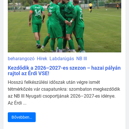
beharangozó
Hírek
Labdarúgás
NB III
Kezdődik a 2026–2027-es szezon – hazai pályán
rajtol az Érdi VSE!
Hosszú felkészülési időszak után végre ismét
tétmérkőzés vár csapatunkra: szombaton megkezdődik
az NB III Nyugati csoportjának 2026–2027-es idénye.
Az Érdi ...
Bővebben…