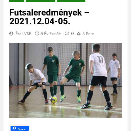
Futsaleredmények –
2021.12.04-05.
0
Érdi VSE
5 Év Ezelőtt
3 Perc
Share