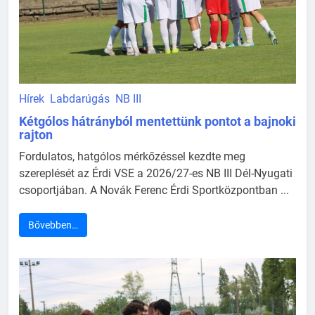
Hírek
Labdarúgás
NB III
Kétgólos hátrányból mentettünk pontot a bajnoki
rajton
Fordulatos, hatgólos mérkőzéssel kezdte meg
szereplését az Érdi VSE a 2026/27-es NB III Dél-Nyugati
csoportjában. A Novák Ferenc Érdi Sportközpontban ...
Bővebben…