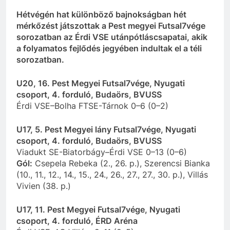
Hétvégén hat különböző bajnokságban hét
mérkőzést játszottak a Pest megyei Futsal7vége
sorozatban az Érdi VSE utánpótláscsapatai, akik
a folyamatos fejlődés jegyében indultak el a téli
sorozatban.
U20, 16. Pest Megyei Futsal7vége, Nyugati
csoport, 4. forduló, Budaörs, BVUSS
Érdi VSE–Bolha FTSE-Tárnok 0–6 (0–2)
U17, 5. Pest Megyei lány Futsal7vége, Nyugati
csoport, 4. forduló, Budaörs, BVUSS
Viadukt SE-Biatorbágy–Érdi VSE 0–13 (0–6)
Gól:
Csepela Rebeka (2., 26. p.), Szerencsi Bianka
(10., 11., 12., 14., 15., 24., 26., 27., 27., 30. p.), Villás
Vivien (38. p.)
U17, 11. Pest Megyei Futsal7vége, Nyugati
csoport, 4. forduló, ÉRD Aréna