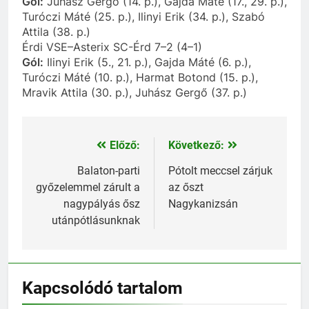
Gól:
Juhász Gergő (14. p.), Gajda Máté (17., 29. p.),
Turóczi Máté (25. p.), Ilinyi Erik (34. p.), Szabó
Attila (38. p.)
Érdi VSE–Asterix SC-Érd 7–2 (4–1)
Gól:
Ilinyi Erik (5., 21. p.), Gajda Máté (6. p.),
Turóczi Máté (10. p.), Harmat Botond (15. p.),
Mravik Attila (30. p.), Juhász Gergő (37. p.)
Előző:
Következő:
Bejegyzés
navigáció
Balaton-parti
Pótolt meccsel zárjuk
győzelemmel zárult a
az őszt
nagypályás ősz
Nagykanizsán
utánpótlásunknak
Kapcsolódó tartalom