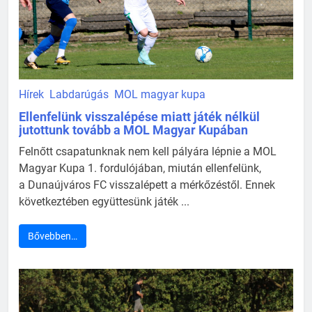
Hírek
Labdarúgás
MOL magyar kupa
Ellenfelünk visszalépése miatt játék nélkül
jutottunk tovább a MOL Magyar Kupában
Felnőtt csapatunknak nem kell pályára lépnie a MOL
Magyar Kupa 1. fordulójában, miután ellenfelünk,
a Dunaújváros FC visszalépett a mérkőzéstől. Ennek
következtében együttesünk játék ...
Bővebben…