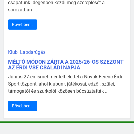
csapatunk idegenben kezdi meg szereplését a
sorozatban ...
Bővebben…
Klub
Labdarúgás
MÉLTÓ MÓDON ZÁRTA A 2025/26-OS SZEZONT
AZ ÉRDI VSE CSALÁDI NAPJA
Június 27-én ismét megtelt élettel a Novák Ferenc Érdi
Sportközpont, ahol klubunk játékosai, edzői, szülei,
támogatói és szurkolói közösen búcsúztatták ...
Bővebben…