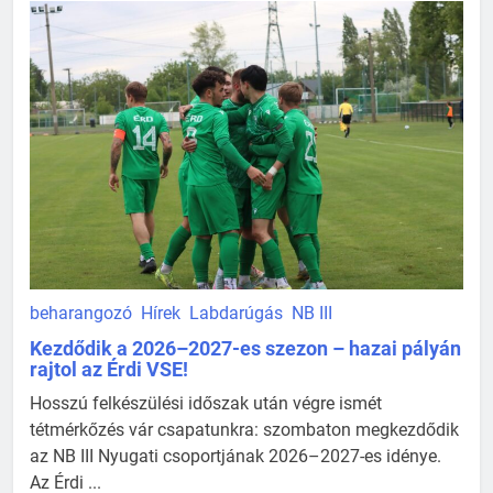
beharangozó
Hírek
Labdarúgás
NB III
Kezdődik a 2026–2027-es szezon – hazai pályán
rajtol az Érdi VSE!
Hosszú felkészülési időszak után végre ismét
tétmérkőzés vár csapatunkra: szombaton megkezdődik
az NB III Nyugati csoportjának 2026–2027-es idénye.
Az Érdi ...