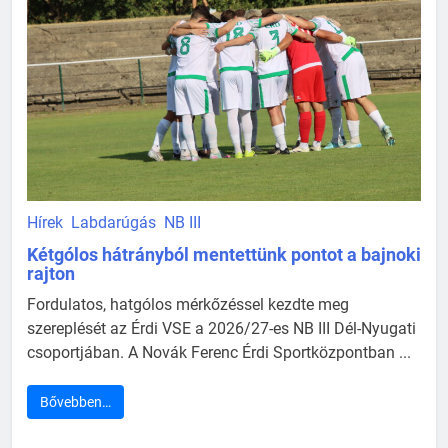
Hírek
Labdarúgás
NB III
Kétgólos hátrányból mentettünk pontot a bajnoki
rajton
Fordulatos, hatgólos mérkőzéssel kezdte meg
szereplését az Érdi VSE a 2026/27-es NB III Dél-Nyugati
csoportjában. A Novák Ferenc Érdi Sportközpontban ...
Bővebben…