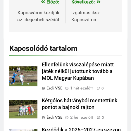
Előző:
Következő:
Bejegyzés
navigáció
Kaposváron kezdjük
Izgalmas iksz
az idegenbeli szériát
Kaposváron
Kapcsolódó tartalom
Ellenfelünk visszalépése miatt
játék nélkül jutottunk tovább a
MOL Magyar Kupában
Érdi VSE
1 hét ezelőtt
0
Kétgólos hátrányból mentettünk
pontot a bajnoki rajton
Érdi VSE
2 hét ezelőtt
0
Kezdődik a 2026–2027-es szezon