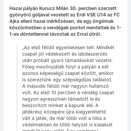
Hazai pályán Kurucz Milán 30. percben szerzett
gyönyörű góljával vezetett az Érdi VSE U14 az FC
Ajka elleni hazai mérkőzésen, de egy öngólnak
köszönhetően a vendégek pontot mentettek és 1-
1-es döntetlennel távoztak az Ercsi útról.
„Az első félidő egyenletesen telt. Mindkét
csapat jól védekezett és labdaszerzés
után próbált gyors támadásokat vezetni.
Főleg mezőnyjáték folyt a pályán a két
azonos képességű csapat között, amikor
is szereztünk egy szépségdíjas találatot.
A második félidő már nagyon hullámzó
volt. Az első 10 percben a vendég csapat
nagyon agresszíven támadott le és
beszorított minket a kapunk elé. A
játékrész közepére újra kiegyenlítetté
vált a játék, de már több volt a hiba a
védelmekben és több helyzet is kialakult
mindkét kapu előtt. Egy sajnálatos