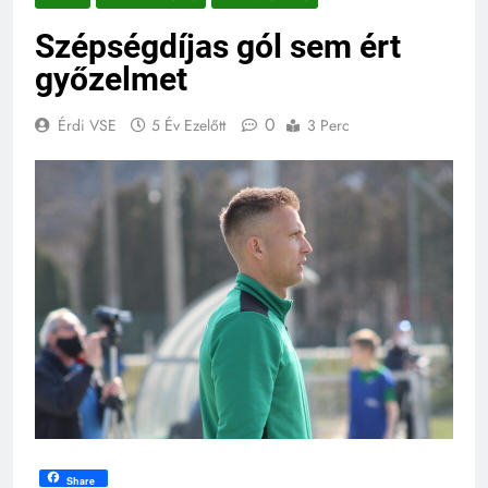
Szépségdíjas gól sem ért
győzelmet
0
Érdi VSE
5 Év Ezelőtt
3 Perc
Share