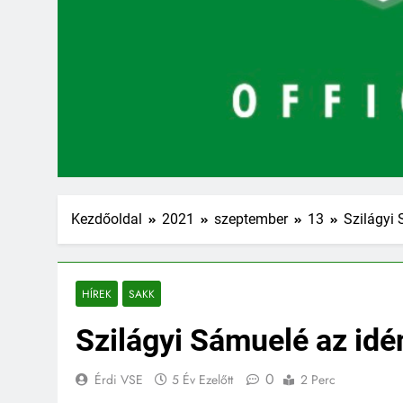
Kezdőoldal
2021
szeptember
13
Szilágyi 
HÍREK
SAKK
Szilágyi Sámuelé az idé
0
Érdi VSE
5 Év Ezelőtt
2 Perc