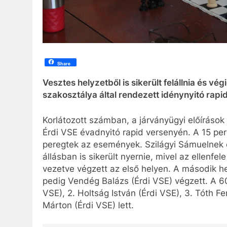
Share
Vesztes helyzetből is sikerült felállnia és v
szakosztálya által rendezett idénynyitó rapi
Korlátozott számban, a járványügyi előírások
Érdi VSE évadnyitó rapid versenyén. A 15 per
peregtek az események. Szilágyi Sámuelnek 
állásban is sikerült nyernie, mivel az ellenfel
vezetve végzett az első helyen. A második 
pedig Vendég Balázs (Érdi VSE) végzett. A 6
VSE), 2. Holtság István (Érdi VSE), 3. Tóth F
Márton (Érdi VSE) lett.