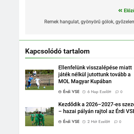
Előz
Bejegyzés
navigáció
Remek hangulat, gyönyörű gólok, győzele
Kapcsolódó tartalom
Ellenfelünk visszalépése miatt
játék nélkül jutottunk tovább a
MOL Magyar Kupában
Érdi VSE
6 Nap Ezelőtt
0
Kezdődik a 2026–2027-es szez
– hazai pályán rajtol az Érdi VS
Érdi VSE
2 Hét Ezelőtt
0