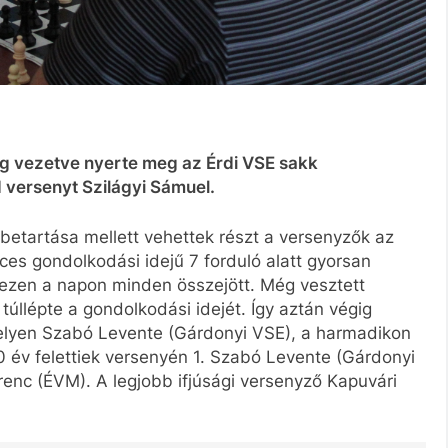
égig vezetve nyerte meg az Érdi VSE sakk
d versenyt Szilágyi Sámuel.
 betartása mellett vehettek részt a versenyzők az
ces gondolkodási idejű 7 forduló alatt gyorsan
ezen a napon minden összejött. Még vesztett
e túllépte a gondolkodási idejét. Így aztán végig
helyen Szabó Levente (Gárdonyi VSE), a harmadikon
0 év felettiek versenyén 1. Szabó Levente (Gárdonyi
erenc (ÉVM). A legjobb ifjúsági versenyző Kapuvári