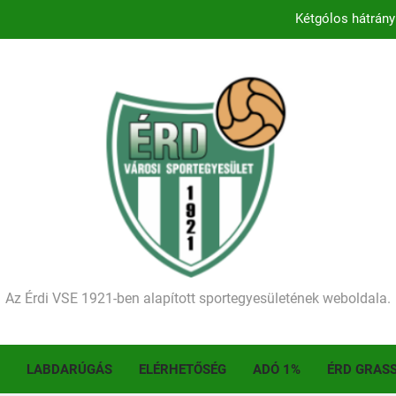
Kétgólos hátrány
Kezdődik a 2026–2027-es sze
Történelmet írt az I. Érdi Football Fesztivál – tö
Ellenfelünk visszalépése miatt játék nélkül
Kétgólos hátrány
Kezdődik a 2026–2027-es sze
Történelmet írt az I. Érdi Football Fesztivál – tö
Az Érdi VSE 1921-ben alapított sportegyesületének weboldala.
LABDARÚGÁS
ELÉRHETŐSÉG
ADÓ 1%
ÉRD GRAS