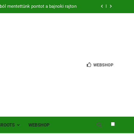
ból mentettünk pontot a bajnoki rajton
zon – hazai pályán rajtol az Érdi VSE!
bb mint 200 játékos lépett pályára Érden
 jutottunk tovább a MOL Magyar Kupában
ból mentettünk pontot a bajnoki rajton
WEBSHOP
zon – hazai pályán rajtol az Érdi VSE!
bb mint 200 játékos lépett pályára Érden
SROOTS
WEBSHOP