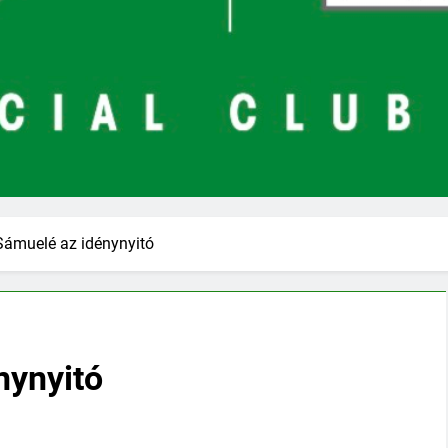
Sámuelé az idénynyitó
nynyitó