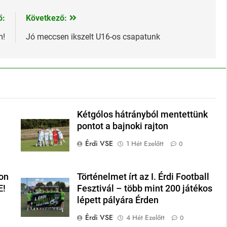
ő:
Következő:
m!
Jó meccsen ikszelt U16-os csapatunk
Kétgólos hátrányból mentettünk
pontot a bajnoki rajton
Érdi VSE
1 Hét Ezelőtt
0
on
Történelmet írt az I. Érdi Football
E!
Fesztivál – több mint 200 játékos
lépett pályára Érden
Érdi VSE
4 Hét Ezelőtt
0