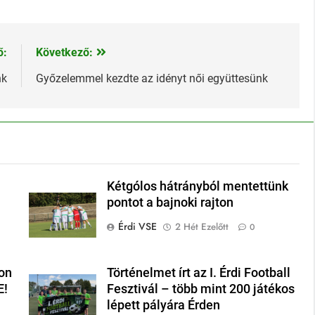
ő:
Következő:
nk
Győzelemmel kezdte az idényt női együttesünk
Kétgólos hátrányból mentettünk
pontot a bajnoki rajton
Érdi VSE
2 Hét Ezelőtt
0
on
Történelmet írt az I. Érdi Football
E!
Fesztivál – több mint 200 játékos
lépett pályára Érden