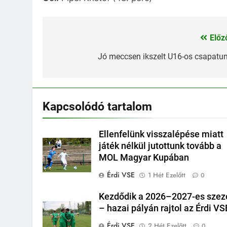
Előz
Bejegyzés
navigáció
Jó meccsen ikszelt U16-os csapatu
Kapcsolódó tartalom
Ellenfelünk visszalépése miatt
játék nélkül jutottunk tovább a
MOL Magyar Kupában
Érdi VSE
1 Hét Ezelőtt
0
Kezdődik a 2026–2027-es szez
– hazai pályán rajtol az Érdi VS
Érdi VSE
2 Hét Ezelőtt
0