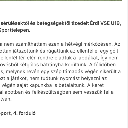
sérülésektől és betegségektől tizedelt Érdi VSE U19,
 Sporttelepen.
ra nem számíthattam ezen a hétvégi mérkőzésen. Az
ttan játszottunk és rúgattunk az ellenféllel egy gólt
ellenfél térfelén rendre eladtuk a labdákat, így nem
tlövésből kétgólos hátrányba kerültünk. A félidőben
t is, melynek révén egy szép támadás végén sikerült a
 ezt a játékot, nem tudtunk nyomást helyezni az
a végén saját kapunkba is betaláltunk. A keret
állapotban és felkészültségben sem vesszük fel a
stván.
ort, 4. forduló