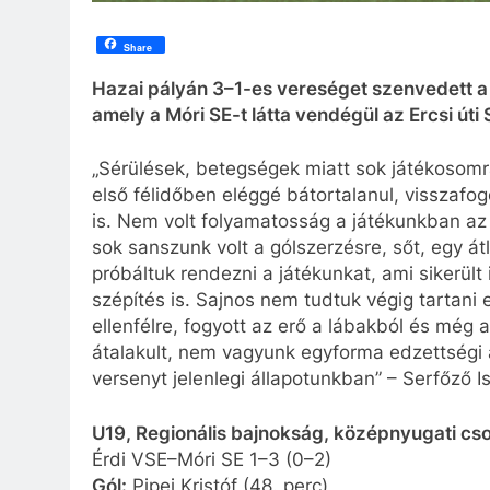
Share
Hazai pályán 3–1-es vereséget szenvedett a 
amely a Móri SE-t látta vendégül az Ercsi úti
„Sérülések, betegségek miatt sok játékosom
első félidőben eléggé bátortalanul, visszafogo
is. Nem volt folyamatosság a játékunkban az 
sok sanszunk volt a gólszerzésre, sőt, egy á
próbáltuk rendezni a játékunkat, ami sikerül
szépítés is. Sajnos nem tudtuk végig tartani
ellenfélre, fogyott az erő a lábakból és még 
átalakult, nem vagyunk egyforma edzettségi 
versenyt jelenlegi állapotunkban” – Serfőző I
U19, Regionális bajnokság, középnyugati csop
Érdi VSE–Móri SE 1–3 (0–2)
Gól:
Pipei Kristóf (48. perc)