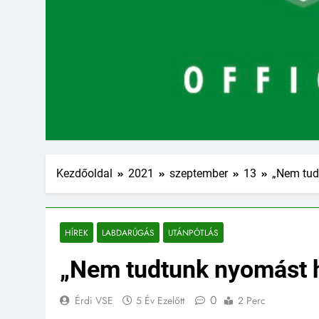
Kezdőoldal
2021
szeptember
13
„Nem tudt
HÍREK
LABDARÚGÁS
UTÁNPÓTLÁS
„Nem tudtunk nyomást he
0
Érdi VSE
5 Év Ezelőtt
2 Perc