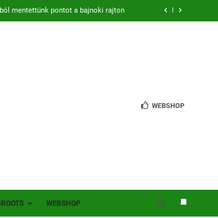
ból mentettünk pontot a bajnoki rajton
zon – hazai pályán rajtol az Érdi VSE!
bb mint 200 játékos lépett pályára Érden
 jutottunk tovább a MOL Magyar Kupában
ból mentettünk pontot a bajnoki rajton
WEBSHOP
zon – hazai pályán rajtol az Érdi VSE!
bb mint 200 játékos lépett pályára Érden
SROOTS
WEBSHOP