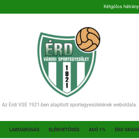
Kétgólos hátrány
Kezdődik a 2026–2027-es sze
Történelmet írt az I. Érdi Football Fesztivál – tö
Ellenfelünk visszalépése miatt játék nélkül
Kétgólos hátrány
Kezdődik a 2026–2027-es sze
Történelmet írt az I. Érdi Football Fesztivál – tö
Az Érdi VSE 1921-ben alapított sportegyesületének weboldala.
LABDARÚGÁS
ELÉRHETŐSÉG
ADÓ 1%
ÉRD GRAS