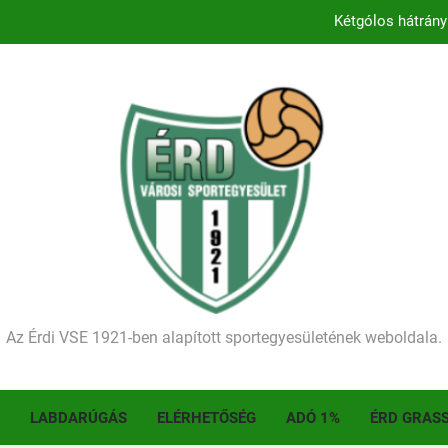
Kétgólos hátrány
Kezdődik a 2026–2027-es sze
Történelmet írt az I. Érdi Football Fesztivál – tö
Ellenfelünk visszalépése miatt játék nélkül
Kétgólos hátrány
Kezdődik a 2026–2027-es sze
Történelmet írt az I. Érdi Football Fesztivál – tö
Az Érdi VSE 1921-ben alapított sportegyesületének weboldala.
LABDARÚGÁS
ELÉRHETŐSÉG
ADÓ 1%
ÉRD GRAS