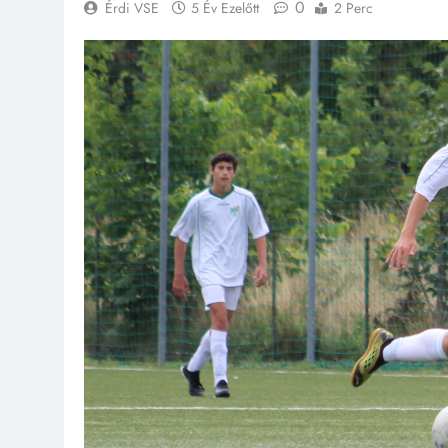
0
Érdi VSE
5 Év Ezelőtt
2 Perc