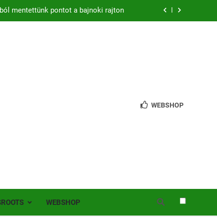
ból mentettünk pontot a bajnoki rajton
zon – hazai pályán rajtol az Érdi VSE!
bb mint 200 játékos lépett pályára Érden
 jutottunk tovább a MOL Magyar Kupában
ból mentettünk pontot a bajnoki rajton
WEBSHOP
zon – hazai pályán rajtol az Érdi VSE!
bb mint 200 játékos lépett pályára Érden
SROOTS
WEBSHOP