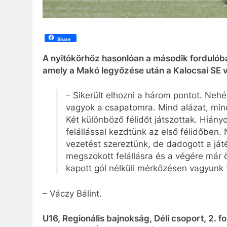
Share
A nyitókörhöz hasonlóan a második fordulóba
amely a Makó legyőzése után a Kalocsai SE v
– Sikerült elhozni a három pontot. Ne
vagyok a csapatomra. Mind alázat, mind
Két különböző félidőt játszottak. Hiányo
felállással kezdtünk az első félidőben
vezetést szereztünk, de dadogott a játé
megszokott felállásra és a végére már 
kapott gól nélküli mérkőzésen vagyun
– Váczy Bálint.
U16, Regionális bajnokság, Déli csoport, 2. f