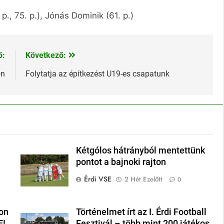
p., 75. p.), Jónás Dominik (61. p.)
ő:
Következő:
on
Folytatja az építkezést U19-es csapatunk
Kétgólos hátrányból mentettünk
pontot a bajnoki rajton
Érdi VSE
2 Hét Ezelőtt
0
on
Történelmet írt az I. Érdi Football
E!
Fesztivál – több mint 200 játékos