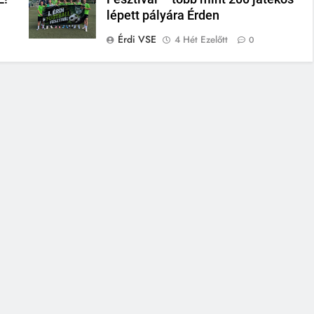
lépett pályára Érden
Érdi VSE
4 Hét Ezelőtt
0