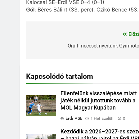
Kalocsai SE–Érdi VSE 0–4 (0–1)
Gól:
Béres Bálint (33. perc), Czikó Bence (53. 
Előz
Bejegyzés
navigáció
Őrült meccset nyertünk Gyirmót
Kapcsolódó tartalom
Ellenfelünk visszalépése miatt
játék nélkül jutottunk tovább a
MOL Magyar Kupában
Érdi VSE
1 Hét Ezelőtt
0
Kezdődik a 2026–2027-es szez
– hazai pályán rajtol az Érdi VS