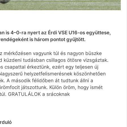
n is 4–0-ra nyert az Érdi VSE U16-os együttese,
endégeként is három pontot gyűjtött.
héz mérkőzésen vagyunk túl és nagyon büszke
 küzdeni tudásban csillagos ötösre vizsgáztak.
s csapattal érkeztünk, ezért egy teljesen új
. Nagyszerű helyzetfelismerésnek köszönhetően
k. A második félidőben át tudtunk állni a
örömfocit játszottunk. Külön öröm, hogy ismét
k túl. GRATULÁLOK a srácoknak
orduló