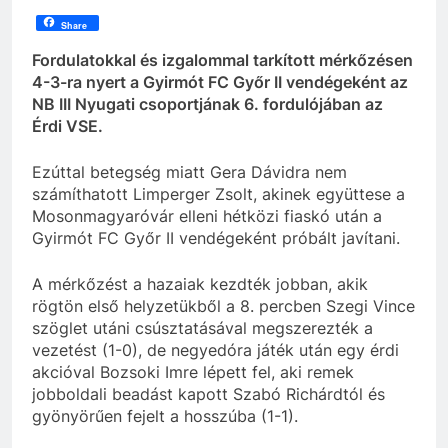
Share
Fordulatokkal és izgalommal tarkított mérkőzésen
4-3-ra nyert a Gyirmót FC Győr II vendégeként az
NB III Nyugati csoportjának 6. fordulójában az
Érdi VSE.
Ezúttal betegség miatt Gera Dávidra nem
számíthatott Limperger Zsolt, akinek együttese a
Mosonmagyaróvár elleni hétközi fiaskó után a
Gyirmót FC Győr II vendégeként próbált javítani.
A mérkőzést a hazaiak kezdték jobban, akik
rögtön első helyzetükből a 8. percben Szegi Vince
szöglet utáni csúsztatásával megszerezték a
vezetést (1-0), de negyedóra játék után egy érdi
akcióval Bozsoki Imre lépett fel, aki remek
jobboldali beadást kapott Szabó Richárdtól és
gyönyörűen fejelt a hosszúba (1-1).