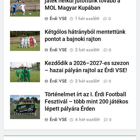
játék nélkül jutottunk tovább a
MOL Magyar Kupában
Érdi VSE
1 hét ezelőtt
0
Kétgólos hátrányból mentettünk
pontot a bajnoki rajton
Érdi VSE
2 hét ezelőtt
0
Kezdődik a 2026–2027-es szezon
– hazai pályán rajtol az Érdi VSE!
Érdi VSE
2 hét ezelőtt
0
Történelmet írt az I. Érdi Football
Fesztivál – több mint 200 játékos
lépett pályára Érden
Érdi VSE
4 hét ezelőtt
0