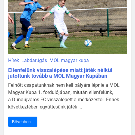
Hírek
Labdarúgás
MOL magyar kupa
Ellenfelünk visszalépése miatt játék nélkül
jutottunk tovább a MOL Magyar Kupában
Felnőtt csapatunknak nem kell pályára lépnie a MOL
Magyar Kupa 1. fordulójában, miután ellenfelünk,
a Dunaújváros FC visszalépett a mérkőzéstől. Ennek
következtében együttesünk játék ...
Bővebben…