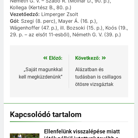
Németh G. V. – Szabó R. (Molnár D., 90. p.),
Kollega (Kertész B., 80. p.)
Vezetőedző:
Limperger Zsolt
Gól:
Szegi (8. perc), Mayer Á. (16. p.),
Wágenhoffer (47. p.), ill. Bozsoki (15. p.), Koós (19.,
29. p. – az elsőt 11-esből), Németh G. V. (39. p.)
Előző:
Következő:
Bejegyzés
navigáció
„Saját magunkkal
Alázatban és
kell megküzdenünk”
tudásban is csillagos
ötösre vizsgáztak
Kapcsolódó tartalom
Ellenfelünk visszalépése miatt