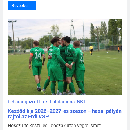
Bővebben…
beharangozó
Hírek
Labdarúgás
NB III
Kezdődik a 2026–2027-es szezon – hazai pályán
rajtol az Érdi VSE!
Hosszú felkészülési időszak után végre ismét