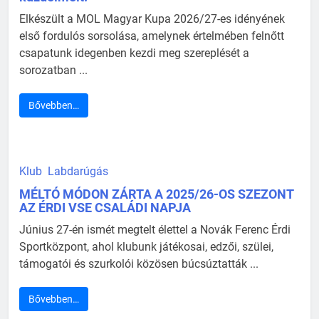
Elkészült a MOL Magyar Kupa 2026/27-es idényének
első fordulós sorsolása, amelynek értelmében felnőtt
csapatunk idegenben kezdi meg szereplését a
sorozatban ...
Bővebben…
Klub
Labdarúgás
MÉLTÓ MÓDON ZÁRTA A 2025/26-OS SZEZONT
AZ ÉRDI VSE CSALÁDI NAPJA
Június 27-én ismét megtelt élettel a Novák Ferenc Érdi
Sportközpont, ahol klubunk játékosai, edzői, szülei,
támogatói és szurkolói közösen búcsúztatták ...
Bővebben…