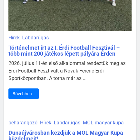
Hírek
Labdarúgás
Történelmet írt az I. Érdi Football Fesztivál –
több mint 200 játékos lépett pályára Érden
2026. július 11-én első alkalommal rendeztük meg az
Érdi Football Fesztivált a Novák Ferenc Érdi
Sportközpontban. A torna már az ...
Bővebben…
beharangozó
Hírek
Labdarúgás
MOL magyar kupa
Dunaújvárosban kezdjük a MOL Magyar Kupa
küzdelmeit!