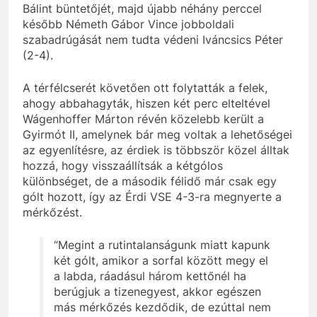
Bálint büntetőjét, majd újabb néhány perccel
később Németh Gábor Vince jobboldali
szabadrúgását nem tudta védeni Iváncsics Péter
(2-4).
A térfélcserét követően ott folytatták a felek,
ahogy abbahagyták, hiszen két perc elteltével
Wágenhoffer Márton révén közelebb került a
Gyirmót II, amelynek bár meg voltak a lehetőségei
az egyenlítésre, az érdiek is többször közel álltak
hozzá, hogy visszaállítsák a kétgólos
különbséget, de a második félidő már csak egy
gólt hozott, így az Érdi VSE 4-3-ra megnyerte a
mérkőzést.
“Megint a rutintalanságunk miatt kapunk
két gólt, amikor a sorfal között megy el
a labda, ráadásul három kettőnél ha
berúgjuk a tizenegyest, akkor egészen
más mérkőzés kezdődik, de ezúttal nem