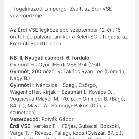
– fogalmazott Limperger Zsolt, az Érdi VSE
vezetőedzője.
Az Érdi VSE legközelebb szeptember 12-én, 16
órától lép pályára, amikor a Kelen SC-t fogadja az
Ercsi úti Sporttelepen.
NB III, Nyugati csoport, 6. forduló
Gyirmót FC Győr II-Érdi VSE 3-4 (2-4)
Gyirmót, 200
néző. V: Takács Ryan Lee (Domján,
Nagy B.)
Gyirmót II:
Iváncsics – Szegi, Csörgő,
Wágenhoffer, Kirják – Szatmári I., Kovács D. ,
Vogyicska (Mayer M., 70. p.) – Ominger B. (Bagó,
84. p.), Mayer Á., Somogyi-Bakos (Dán, a
szünetben)
Vezetőedző:
Polyák Gábor
Érdi VSE:
Kertész F. – Fürjes, Gubacsi, Bozsoki,
Varga T. – Révész, Pallagi, Koós (Csiszár, 87. p.),