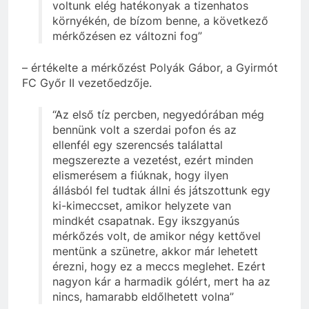
voltunk elég hatékonyak a tizenhatos
környékén, de bízom benne, a következő
mérkőzésen ez változni fog”
– értékelte a mérkőzést Polyák Gábor, a Gyirmót
FC Győr II vezetőedzője.
“Az első tíz percben, negyedórában még
bennünk volt a szerdai pofon és az
ellenfél egy szerencsés találattal
megszerezte a vezetést, ezért minden
elismerésem a fiúknak, hogy ilyen
állásból fel tudtak állni és játszottunk egy
ki-kimeccset, amikor helyzete van
mindkét csapatnak. Egy ikszgyanús
mérkőzés volt, de amikor négy kettővel
mentünk a szünetre, akkor már lehetett
érezni, hogy ez a meccs meglehet. Ezért
nagyon kár a harmadik gólért, mert ha az
nincs, hamarabb eldőlhetett volna”