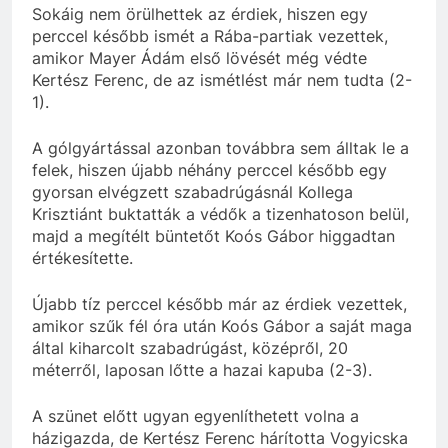
Sokáig nem örülhettek az érdiek, hiszen egy
perccel később ismét a Rába-partiak vezettek,
amikor Mayer Ádám első lövését még védte
Kertész Ferenc, de az ismétlést már nem tudta (2-
1).
A gólgyártással azonban továbbra sem álltak le a
felek, hiszen újabb néhány perccel később egy
gyorsan elvégzett szabadrúgásnál Kollega
Krisztiánt buktatták a védők a tizenhatoson belül,
majd a megítélt büntetőt Koós Gábor higgadtan
értékesítette.
Újabb tíz perccel később már az érdiek vezettek,
amikor szűk fél óra után Koós Gábor a saját maga
által kiharcolt szabadrúgást, középről, 20
méterről, laposan lőtte a hazai kapuba (2-3).
A szünet előtt ugyan egyenlíthetett volna a
házigazda, de Kertész Ferenc hárította Vogyicska