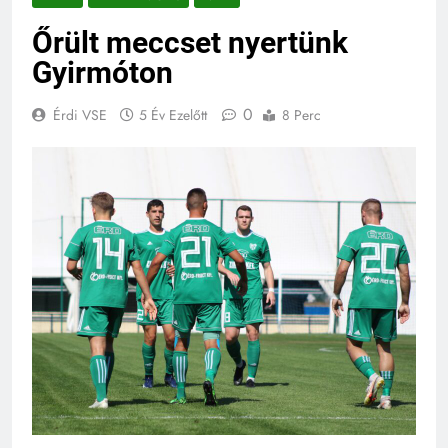
Őrült meccset nyertünk
Gyirmóton
0
Érdi VSE
5 Év Ezelőtt
8 Perc