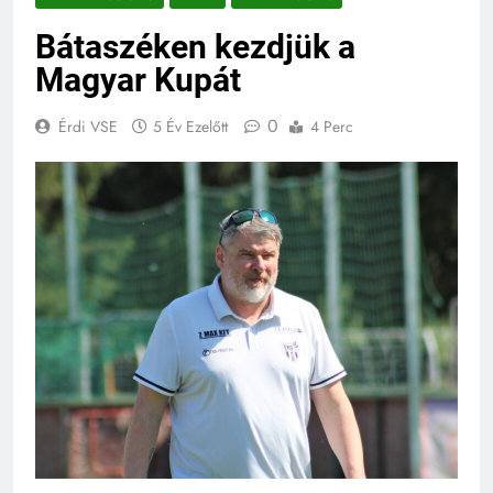
Bátaszéken kezdjük a
Magyar Kupát
0
Érdi VSE
5 Év Ezelőtt
4 Perc