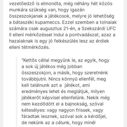
vezetőedző is elmondta, még néhány hét közös
munkára szükség van, hogy igazán
összeszokjanak a játékosok, melyre jó lehetőség
a bátaszéki kupameccs. Ezzel szemben a tolnaiak
számára csak augusztus 21-én, a Szekszárdi UFC
II elleni mérkőzéssel indul a pontvadászat, azaz a
hazaiaknak is egy jó felkészülés lesz az érdiek
elleni tétmérkőzés.
“Kettős céllal megyünk le, az egyik, hogy
a sok új játékos még jobban
összeszokjon, a másik, hogy szeretnénk
továbbjutni. Nincs könnyű ellenfél, meg
kell találnunk azt a játékot, ami
eredményes lehet és meglátjuk, milyen
játékerőt képvisel ellenfelünk. Nekik még
nem kezdődött el a bajnokság, szóval
kétesélyes: vagy nagyon frissek, vagy
fáradtak lesznek, szóval sok a kérdőjel,
de nekünk az a célunk, hogy minél