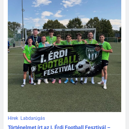
Hírek
Labdarúgás
Történelmet írt az I. Érdi Football Fesztivál –