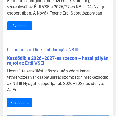
Fordulatos, hatgólos mérkőzéssel kezdte meg
szereplését az Érdi VSE a 2026/27-es NB III Dél-Nyugati
csoportjában. A Novák Ferenc Érdi Sportközpontban ...
Bővebben…
beharangozó
Hírek
Labdarúgás
NB III
Kezdődik a 2026–2027-es szezon – hazai pályán
rajtol az Érdi VSE!
Hosszú felkészülési időszak után végre ismét
tétmérkőzés vár csapatunkra: szombaton megkezdődik
az NB III Nyugati csoportjának 2026–2027-es idénye.
Az Érdi ...
Bővebben…