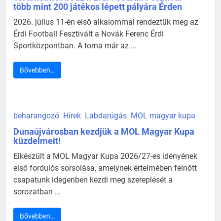
több mint 200 játékos lépett pályára Érden
2026. július 11-én első alkalommal rendeztük meg az
Érdi Football Fesztivált a Novák Ferenc Érdi
Sportközpontban. A torna már az ...
Bővebben…
beharangozó
Hírek
Labdarúgás
MOL magyar kupa
Dunaújvárosban kezdjük a MOL Magyar Kupa
küzdelmeit!
Elkészült a MOL Magyar Kupa 2026/27-es idényének
első fordulós sorsolása, amelynek értelmében felnőtt
csapatunk idegenben kezdi meg szereplését a
sorozatban ...
Bővebben…