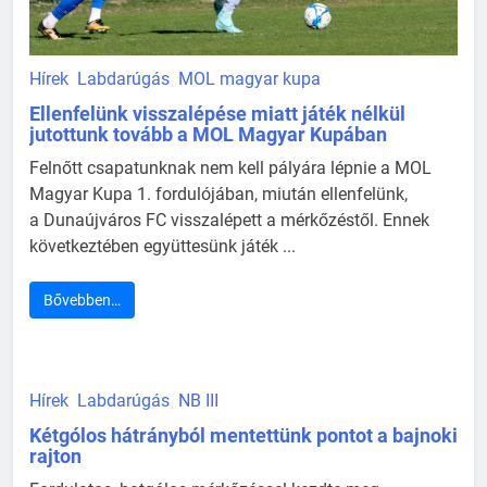
Hírek
Labdarúgás
MOL magyar kupa
Ellenfelünk visszalépése miatt játék nélkül
jutottunk tovább a MOL Magyar Kupában
Felnőtt csapatunknak nem kell pályára lépnie a MOL
Magyar Kupa 1. fordulójában, miután ellenfelünk,
a Dunaújváros FC visszalépett a mérkőzéstől. Ennek
következtében együttesünk játék ...
Bővebben…
Hírek
Labdarúgás
NB III
Kétgólos hátrányból mentettünk pontot a bajnoki
rajton