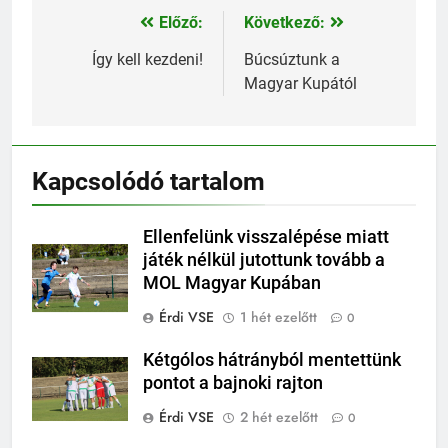
Előző:
Következő:
Bejegyzés
navigáció
Így kell kezdeni!
Búcsúztunk a
Magyar Kupától
Kapcsolódó tartalom
Ellenfelünk visszalépése miatt
játék nélkül jutottunk tovább a
MOL Magyar Kupában
Érdi VSE
1 hét ezelőtt
0
Kétgólos hátrányból mentettünk
pontot a bajnoki rajton
Érdi VSE
2 hét ezelőtt
0