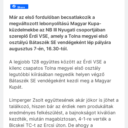
Share
Már az első fordulóban becsatlakozik a
megváltozott lebonyolítású Magyar Kupa-
küzdelmekbe az NB III Nyugati csoportjában
szereplő Érdi VSE, amely a Tolna megyei első
osztályú Bátaszék SE vendégeként lép pályára
augusztus 7-én, 16.30-tól.
A legjobb 128 együttes között az Érdi VSE a
kilenc csapatos Tolna megyei első osztály
legutóbbi kiírásában negyedik helyen végző
Bátaszék SE vendégeként kezdi meg a Magyar
Kupát.
Limperger Zsolt együttesének akár jókor is jöhet a
találkozó, hiszen bár az érdiek nem produkáltak
eredményes felkészülést, a bajnokságot kiválóan
kezdték, miután magabiztosan, 4-1-re verték a
Bicskei TC-t az Ercsi úton. De ahogy a