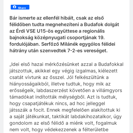
Share
Bár ismerte az ellenfél hibáit, csak az első
félidőben tudta megnehezíteni a Budafok dolgát
az Érdi VSE U15-ös együttese a regionális
bajnokság középnyugati csoportjának 19.
fordulójában. Serfőző Milánék egygólos félidei
hátrány után szenvedtek 7-2-es vereséget.
„Idei első hazai mérkőzésünket azzal a Budafokkal
játszottuk, akikkel egy végig izgalmas, kiélezett
csatát vívtunk az ősszel. Jól felkészültünk a
hiányosságaikból, illetve tudtuk, hogy mik az
erősségeik, labdaszerzést követően a villámgyors
támadókat indították mélységből. Azt is tudtuk,
hogy csapatjátékuk nincs, ad hoc jelleggel
játsszák a focit. Ennek megfelelően alakítottuk ki
a saját játékunkat, taktikát labdakihozatalkor, úgy
gondolom az első félidő a miénk volt, fogalmuk
nem volt, hogy védekezzenek a félterületbe