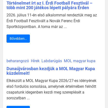
Történelmet írt az I. Érdi Football Fesztivál –
több mint 200 játékos lépett pályára Érden
2026. július 11-én első alkalommal rendeztük meg az
Érdi Football Fesztivált a Novák Ferenc Érdi
Sportközpontban. A torna már az ...
Bővebben…
beharangozó
Hírek
Labdarúgás
MOL magyar kupa
Dunaújvárosban kezdjük a MOL Magyar Kupa
küzdelmeit!
Elkészült a MOL Magyar Kupa 2026/27-es idényének
első fordulós sorsolása, amelynek értelmében felnőtt
csapatunk idegenben kezdi meg szereplését a
sorozatban ...