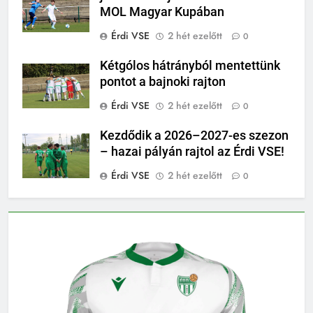
MOL Magyar Kupában
Érdi VSE
2 hét ezelőtt
0
Kétgólos hátrányból mentettünk
pontot a bajnoki rajton
Érdi VSE
2 hét ezelőtt
0
Kezdődik a 2026–2027-es szezon
– hazai pályán rajtol az Érdi VSE!
Érdi VSE
2 hét ezelőtt
0