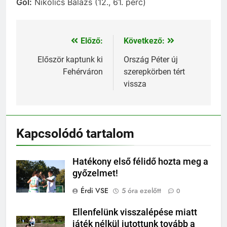
Gól:
Nikolics Balázs (12., 61. perc)
Előző:
Következő:
Bejegyzés
navigáció
Először kaptunk ki
Ország Péter új
Fehérváron
szerepkörben tért
vissza
Kapcsolódó tartalom
Hatékony első félidő hozta meg a
győzelmet!
Érdi VSE
5 óra ezelőtt
0
Ellenfelünk visszalépése miatt
játék nélkül jutottunk tovább a