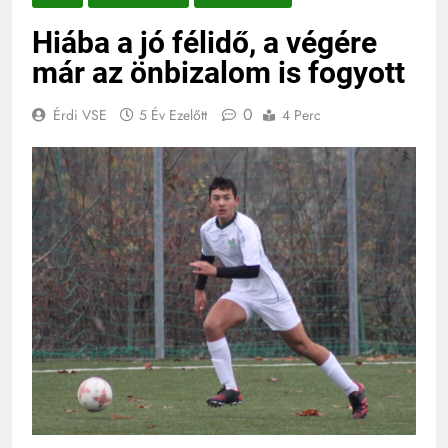
Hiába a jó félidő, a végére
már az önbizalom is fogyott
0
Érdi VSE
5 Év Ezelőtt
4 Perc