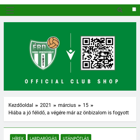
MENÜ
Kezdőoldal
2021
március
15
Hiába a jó félidő, a végére már az önbizalom is fogyott
HÍREK
LABDARÚGÁS
UTÁNPÓTLÁS