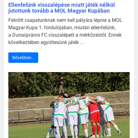
Ellenfelünk visszalépése miatt játék nélkül
jutottunk tovább a MOL Magyar Kupában
Felnőtt csapatunknak nem kell pályára lépnie a MOL
Magyar Kupa 1. fordulójában, miután ellenfelünk,
a Dunaújváros FC visszalépett a mérkőzéstől. Ennek
következtében együttesünk játék ...
Bővebben…