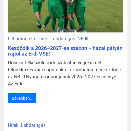
beharangozó
Hírek
Labdarúgás
NB III
Kezdődik a 2026–2027-es szezon – hazai pályán
rajtol az Érdi VSE!
Hosszú felkészülési időszak után végre ismét
tétmérkőzés vár csapatunkra: szombaton megkezdődik
az NB III Nyugati csoportjának 2026–2027-es idénye.
Az Érdi ...
Bővebben…
Hírek
Labdarúgás