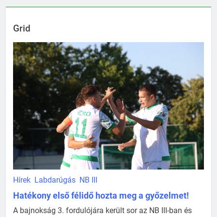
Grid
Hírek
Labdarúgás
NB III
Hatékony első félidő hozta meg a győzelmet!
A bajnokság 3. fordulójára került sor az NB III-ban és