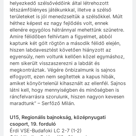
helyezkedő szélsővédőink által létrehozott
létszámfölényes játékunkkal, illetve a szélső
területeket is jól menedzseltük a szélsőkkel. Múlt
héthez képest ez nagy fejlődés volt, ennek
ellenére egygólos hátránnyal mehettünk szünetre.
Amire félidőben felhívtam a figyelmet, abból
kaptunk két gólt rögtön a második félidő elején,
hiszen labdavesztést követően hiányzott az
egyensúly, nem voltunk kellően közel egymáshoz,
nem sikerült visszaszerezni a labdát és
megkontráztak. Végére önbizalmunk is sajnos
elfogyott, ezen nem segítettek a kapus hibák,
amiket könyörtelenül kihasznált az ellenfél. Sajnos
látni kell, hogy mennyiségben és minőségben is
ráncfelvarrásra szorulunk, hiszen nagyon kevesen
maradtunk” – Serfőző Milán.
U15, Regionális bajnokság, középnyugati
csoport, 19. forduló
Érdi VSE-Budafoki LC 2-7 (1-2)