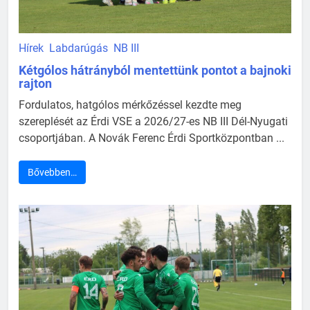
Hírek
Labdarúgás
NB III
Kétgólos hátrányból mentettünk pontot a bajnoki
rajton
Fordulatos, hatgólos mérkőzéssel kezdte meg
szereplését az Érdi VSE a 2026/27-es NB III Dél-Nyugati
csoportjában. A Novák Ferenc Érdi Sportközpontban ...
Bővebben…