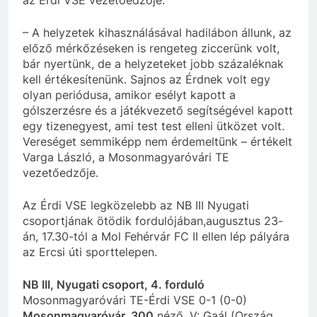
– A helyzetek kihasználásával hadilábon állunk, az
előző mérkőzéseken is rengeteg ziccerünk volt,
bár nyertünk, de a helyzeteket jobb százaléknak
kell értékesítenünk. Sajnos az Érdnek volt egy
olyan periódusa, amikor esélyt kapott a
gólszerzésre és a játékvezető segítségével kapott
egy tizenegyest, ami test test elleni ütközet volt.
Vereséget semmiképp nem érdemeltünk – értékelt
Varga László, a Mosonmagyaróvári TE
vezetőedzője.
Az Érdi VSE legközelebb az NB III Nyugati
csoportjának ötödik fordulójában,augusztus 23-
án, 17.30-tól a Mol Fehérvár FC II ellen lép pályára
az Ercsi úti sporttelepen.
NB III, Nyugati csoport, 4. forduló
Mosonmagyaróvári TE-Érdi VSE 0-1 (0-0)
Mosonmagyaróvár, 300
néző. V: Gaál (Ország,