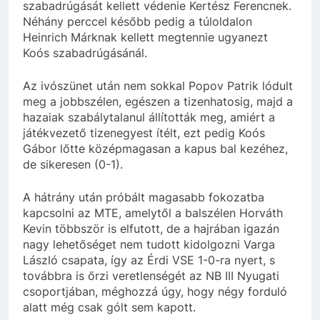
szabadrúgását kellett védenie Kertész Ferencnek.
Néhány perccel később pedig a túloldalon
Heinrich Márknak kellett megtennie ugyanezt
Koós szabadrúgásánál.
Az ivószünet után nem sokkal Popov Patrik lódult
meg a jobbszélen, egészen a tizenhatosig, majd a
hazaiak szabálytalanul állították meg, amiért a
játékvezető tizenegyest ítélt, ezt pedig Koós
Gábor lőtte középmagasan a kapus bal kezéhez,
de sikeresen (0-1).
A hátrány után próbált magasabb fokozatba
kapcsolni az MTE, amelytől a balszélen Horváth
Kevin többször is elfutott, de a hajrában igazán
nagy lehetőséget nem tudott kidolgozni Varga
László csapata, így az Érdi VSE 1-0-ra nyert, s
továbbra is őrzi veretlenségét az NB III Nyugati
csoportjában, méghozzá úgy, hogy négy forduló
alatt még csak gólt sem kapott.