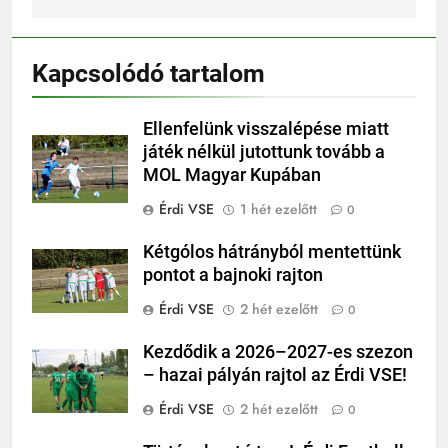
Kapcsolódó tartalom
Ellenfelünk visszalépése miatt
játék nélkül jutottunk tovább a
MOL Magyar Kupában
Érdi VSE
1 hét ezelőtt
0
Kétgólos hátrányból mentettünk
pontot a bajnoki rajton
Érdi VSE
2 hét ezelőtt
0
Kezdődik a 2026–2027-es szezon
– hazai pályán rajtol az Érdi VSE!
Érdi VSE
2 hét ezelőtt
0