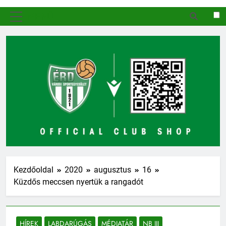
MENÜ
Kezdőoldal
2020
augusztus
16
Küzdős meccsen nyertük a rangadót
HÍREK
LABDARÚGÁS
MÉDIATÁR
NB III