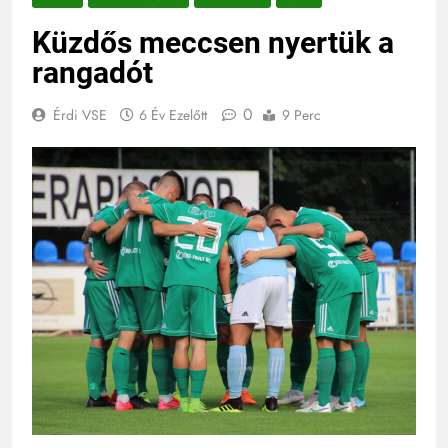
Küzdős meccsen nyertük a
rangadót
0
Érdi VSE
6 Év Ezelőtt
9 Perc