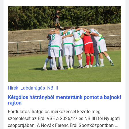
Hírek
Labdarúgás
NB III
Kétgólos hátrányból mentettünk pontot a bajnoki
rajton
Fordulatos, hatgólos mérkőzéssel kezdte meg
szereplését az Érdi VSE a 2026/27-es NB III Dél-Nyugati
csoportjában. A Novák Ferenc Érdi Sportközpontban ...