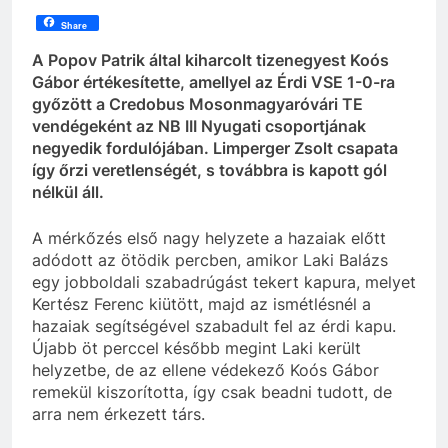
Share
A Popov Patrik által kiharcolt tizenegyest Koós
Gábor értékesítette, amellyel az Érdi VSE 1-0-ra
győzött a Credobus Mosonmagyaróvári TE
vendégeként az NB III Nyugati csoportjának
negyedik fordulójában. Limperger Zsolt csapata
így őrzi veretlenségét, s továbbra is kapott gól
nélkül áll.
A mérkőzés első nagy helyzete a hazaiak előtt
adódott az ötödik percben, amikor Laki Balázs
egy jobboldali szabadrúgást tekert kapura, melyet
Kertész Ferenc kiütött, majd az ismétlésnél a
hazaiak segítségével szabadult fel az érdi kapu.
Újabb öt perccel később megint Laki került
helyzetbe, de az ellene védekező Koós Gábor
remekül kiszorította, így csak beadni tudott, de
arra nem érkezett társ.