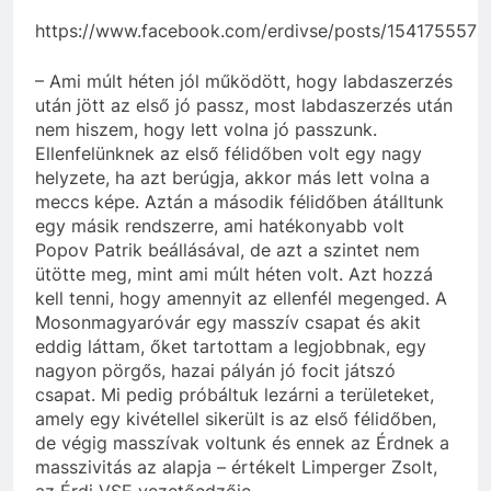
https://www.facebook.com/erdivse/posts/154175557
– Ami múlt héten jól működött, hogy labdaszerzés
után jött az első jó passz, most labdaszerzés után
nem hiszem, hogy lett volna jó passzunk.
Ellenfelünknek az első félidőben volt egy nagy
helyzete, ha azt berúgja, akkor más lett volna a
meccs képe. Aztán a második félidőben átálltunk
egy másik rendszerre, ami hatékonyabb volt
Popov Patrik beállásával, de azt a szintet nem
ütötte meg, mint ami múlt héten volt. Azt hozzá
kell tenni, hogy amennyit az ellenfél megenged. A
Mosonmagyaróvár egy masszív csapat és akit
eddig láttam, őket tartottam a legjobbnak, egy
nagyon pörgős, hazai pályán jó focit játszó
csapat. Mi pedig próbáltuk lezárni a területeket,
amely egy kivétellel sikerült is az első félidőben,
de végig masszívak voltunk és ennek az Érdnek a
masszivitás az alapja – értékelt Limperger Zsolt,
az Érdi VSE vezetőedzője.