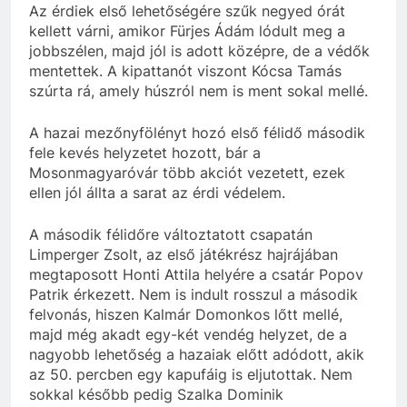
Az érdiek első lehetőségére szűk negyed órát
kellett várni, amikor Fürjes Ádám lódult meg a
jobbszélen, majd jól is adott középre, de a védők
mentettek. A kipattanót viszont Kócsa Tamás
szúrta rá, amely húszról nem is ment sokal mellé.
A hazai mezőnyfölényt hozó első félidő második
fele kevés helyzetet hozott, bár a
Mosonmagyaróvár több akciót vezetett, ezek
ellen jól állta a sarat az érdi védelem.
A második félidőre változtatott csapatán
Limperger Zsolt, az első játékrész hajrájában
megtaposott Honti Attila helyére a csatár Popov
Patrik érkezett. Nem is indult rosszul a második
felvonás, hiszen Kalmár Domonkos lőtt mellé,
majd még akadt egy-két vendég helyzet, de a
nagyobb lehetőség a hazaiak előtt adódott, akik
az 50. percben egy kapufáig is eljutottak. Nem
sokkal később pedig Szalka Dominik