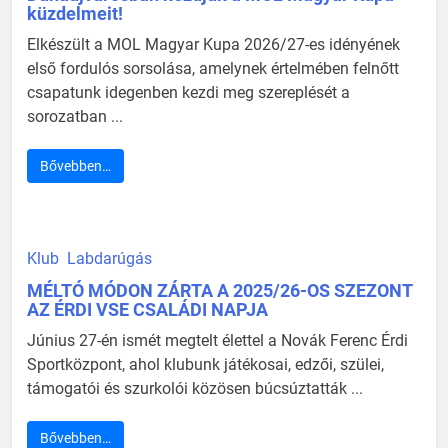
küzdelmeit!
Elkészült a MOL Magyar Kupa 2026/27-es idényének
első fordulós sorsolása, amelynek értelmében felnőtt
csapatunk idegenben kezdi meg szereplését a
sorozatban ...
Bővebben…
Klub
Labdarúgás
MÉLTÓ MÓDON ZÁRTA A 2025/26-OS SZEZONT
AZ ÉRDI VSE CSALÁDI NAPJA
Június 27-én ismét megtelt élettel a Novák Ferenc Érdi
Sportközpont, ahol klubunk játékosai, edzői, szülei,
támogatói és szurkolói közösen búcsúztatták ...
Bővebben…