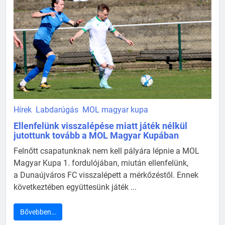
Hírek
Labdarúgás
MOL magyar kupa
Ellenfelünk visszalépése miatt játék nélkül
jutottunk tovább a MOL Magyar Kupában
Felnőtt csapatunknak nem kell pályára lépnie a MOL
Magyar Kupa 1. fordulójában, miután ellenfelünk,
a Dunaújváros FC visszalépett a mérkőzéstől. Ennek
következtében együttesünk játék ...
Bővebben…