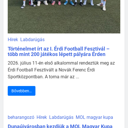
Hírek
Labdarúgás
Történelmet írt az I. Érdi Football Fesztivál –
több mint 200 játékos lépett pályára Érden
2026. július 11-én első alkalommal rendeztük meg az
Érdi Football Fesztivált a Novák Ferenc Érdi
Sportközpontban. A torna már az ...
Bővebben…
beharangozó
Hírek
Labdarúgás
MOL magyar kupa
Dunaújvárosban kezdjük a MOL Magyar Kupa