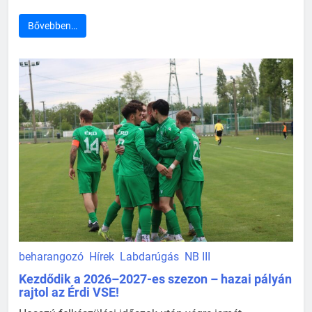
Bővebben…
beharangozó
Hírek
Labdarúgás
NB III
Kezdődik a 2026–2027-es szezon – hazai pályán
rajtol az Érdi VSE!