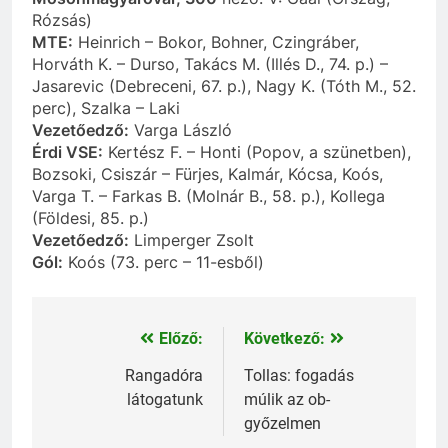
Rózsás)
MTE:
Heinrich – Bokor, Bohner, Czingráber,
Horváth K. – Durso, Takács M. (Illés D., 74. p.) –
Jasarevic (Debreceni, 67. p.), Nagy K. (Tóth M., 52.
perc), Szalka – Laki
Vezetőedző:
Varga László
Érdi VSE:
Kertész F. – Honti (Popov, a szünetben),
Bozsoki, Csiszár – Fürjes, Kalmár, Kócsa, Koós,
Varga T. – Farkas B. (Molnár B., 58. p.), Kollega
(Földesi, 85. p.)
Vezetőedző:
Limperger Zsolt
Gól:
Koós (73. perc – 11-esből)
Előző:
Következő:
Bejegyzés
navigáció
Rangadóra
Tollas: fogadás
látogatunk
múlik az ob-
győzelmen