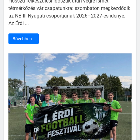
Hosszú felkészülési időszak után végre ismét
tétmérkőzés vár csapatunkra: szombaton megkezdődik
az NB III Nyugati csoportjának 2026–2027-es idénye.
Az Érdi ...
Bővebben…