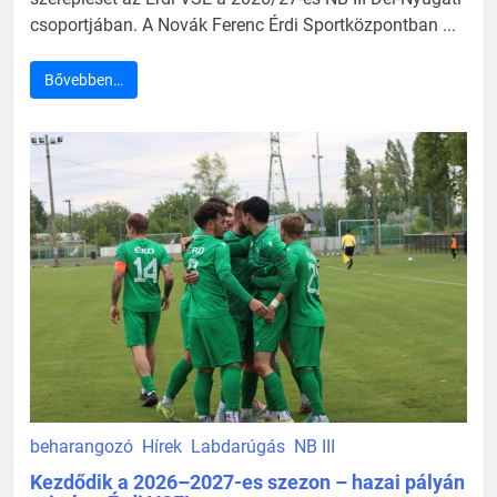
csoportjában. A Novák Ferenc Érdi Sportközpontban ...
Bővebben…
beharangozó
Hírek
Labdarúgás
NB III
Kezdődik a 2026–2027-es szezon – hazai pályán