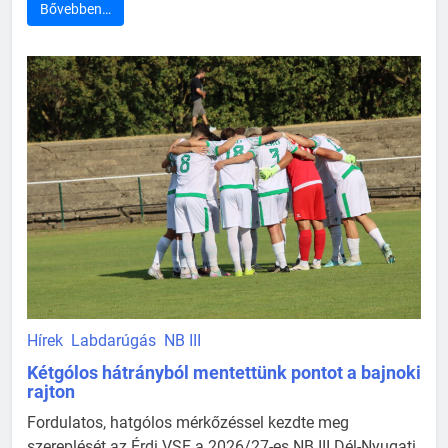
Bővebben…
Hírek
Labdarúgás
NB III
Kétgólos hátrányból mentettünk pontot a bajnoki
rajton
Fordulatos, hatgólos mérkőzéssel kezdte meg
szereplését az Érdi VSE a 2026/27-es NB III Dél-Nyugati