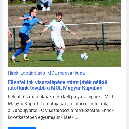
Hírek
Labdarúgás
MOL magyar kupa
Ellenfelünk visszalépése miatt játék nélkül
jutottunk tovább a MOL Magyar Kupában
Felnőtt csapatunknak nem kell pályára lépnie a MOL
Magyar Kupa 1. fordulójában, miután ellenfelünk,
a Dunaújváros FC visszalépett a mérkőzéstől. Ennek
következtében együttesünk játék ...