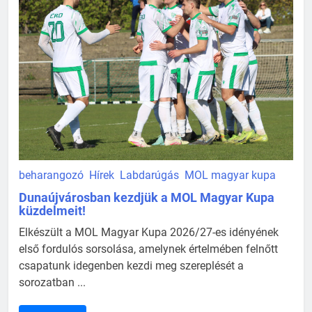
beharangozó
Hírek
Labdarúgás
MOL magyar kupa
Dunaújvárosban kezdjük a MOL Magyar Kupa
küzdelmeit!
Elkészült a MOL Magyar Kupa 2026/27-es idényének
első fordulós sorsolása, amelynek értelmében felnőtt
csapatunk idegenben kezdi meg szereplését a
sorozatban ...