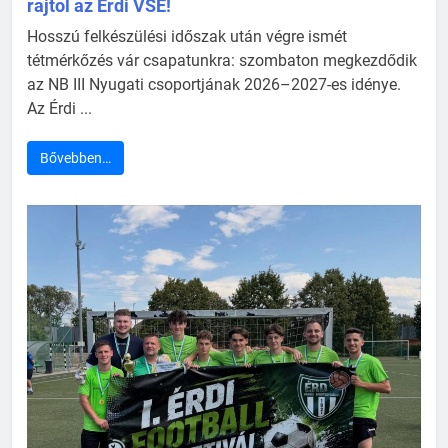
rajtol az Érdi VSE!
Hosszú felkészülési időszak után végre ismét
tétmérkőzés vár csapatunkra: szombaton megkezdődik
az NB III Nyugati csoportjának 2026–2027-es idénye.
Az Érdi ...
Bővebben…