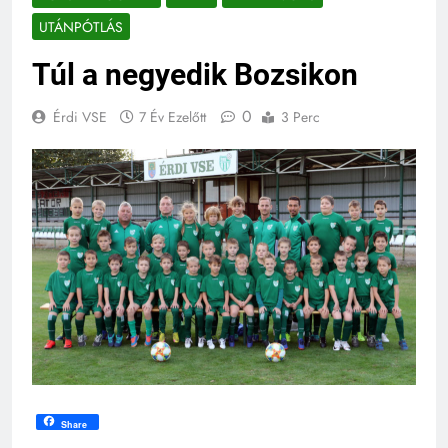
UTÁNPÓTLÁS
Túl a negyedik Bozsikon
0
Érdi VSE
7 Év Ezelőtt
3 Perc
Share