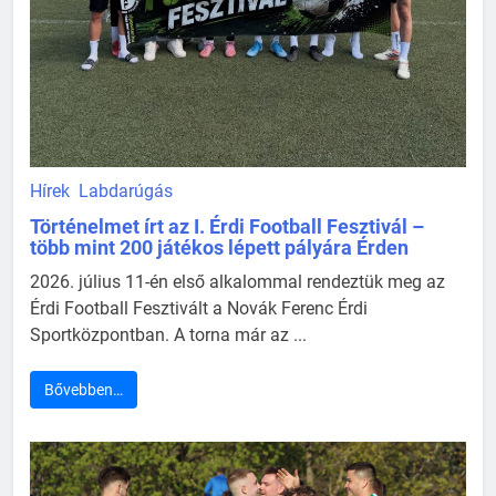
Hírek
Labdarúgás
Történelmet írt az I. Érdi Football Fesztivál –
több mint 200 játékos lépett pályára Érden
2026. július 11-én első alkalommal rendeztük meg az
Érdi Football Fesztivált a Novák Ferenc Érdi
Sportközpontban. A torna már az ...
Bővebben…