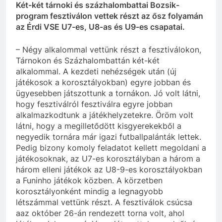
Két-két tárnoki és százhalombattai Bozsik-
program fesztiválon vettek részt az ősz folyamán
az Érdi VSE U7-es, U8-as és U9-es csapatai.
– Négy alkalommal vettünk részt a fesztiválokon,
Tárnokon és Százhalombattán két-két
alkalommal. A kezdeti nehézségek után (új
játékosok a korosztályokban) egyre jobban és
ügyesebben játszottunk a tornákon. Jó volt látni,
hogy fesztiválról fesztiválra egyre jobban
alkalmazkodtunk a játékhelyzetekre. Öröm volt
látni, hogy a megilletődött kisgyerekekből a
negyedik tornára már igazi futballpalánták lettek.
Pedig bizony komoly feladatot kellett megoldani a
játékosoknak, az U7-es korosztályban a három a
három elleni játékok az U8-9-es korosztályokban
a Funinho játékok közben. A körzetben
korosztályonként mindig a legnagyobb
létszámmal vettünk részt. A fesztiválok csúcsa
aaz október 26-án rendezett torna volt, ahol