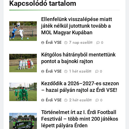
Kapcsolódó tartalom
Ellenfelünk visszalépése miatt
játék nélkül jutottunk tovább a
MOL Magyar Kupában
Érdi VSE
7 nap ezelőtt
0
Kétgólos hátrányból mentettünk
pontot a bajnoki rajton
Érdi VSE
1 hét ezelőtt
0
Kezdődik a 2026–2027-es szezon
– hazai pályán rajtol az Érdi VSE!
Érdi VSE
2 hét ezelőtt
0
Történelmet írt az I. Érdi Football
Fesztivál – több mint 200 játékos
lépett pályára Érden