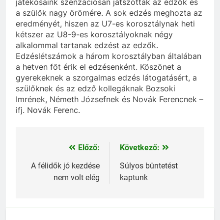
játékosaink szenzációsan játszottak az edzők és
a szülők nagy örömére. A sok edzés meghozta az
eredményét, hiszen az U7-es korosztálynak heti
kétszer az U8-9-es korosztályoknak négy
alkalommal tartanak edzést az edzők.
Edzéslétszámok a három korosztályban általában
a hetven főt érik el edzésenként. Köszönet a
gyerekeknek a szorgalmas edzés látogatásért, a
szülőknek és az edző kollegáknak Bozsoki
Imrének, Németh Józsefnek és Novák Ferencnek –
ifj. Novák Ferenc.
Előző:
Következő:
Bejegyzés
navigáció
A félidők jó kezdése
Súlyos büntetést
nem volt elég
kaptunk