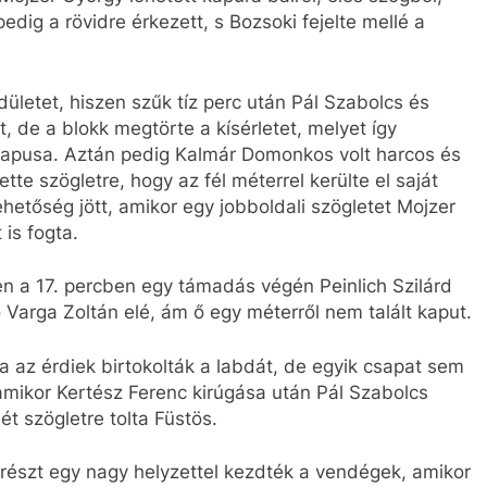
pedig a rövidre érkezett, s Bozsoki fejelte mellé a
ületet, hiszen szűk tíz perc után Pál Szabolcs és
tt, de a blokk megtörte a kísérletet, melyet így
apusa. Aztán pedig Kalmár Domonkos volt harcos és
e szögletre, hogy az fél méterrel kerülte el saját
ehetőség jött, amikor egy jobboldali szögletet Mojzer
 is fogta.
szen a 17. percben egy támadás végén Peinlich Szilárd
 Varga Zoltán elé, ám ő egy méterről nem talált kaput.
a az érdiek birtokolták a labdát, de egyik csapat sem
 amikor Kertész Ferenc kirúgása után Pál Szabolcs
ét szögletre tolta Füstös.
ékrészt egy nagy helyzettel kezdték a vendégek, amikor