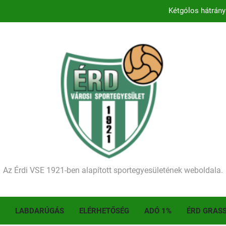
Kétgólos hátrány
Kezdődik a 2026–2027-es sze
Történelmet írt az I. Érdi Football Fesztivál – tö
Ellenfelünk visszalépése miatt játék nélkül
Kétgólos hátrány
Kezdődik a 2026–2027-es sze
Történelmet írt az I. Érdi Football Fesztivál – tö
Az Érdi VSE 1921-ben alapított sportegyesületének weboldala.
LABDARÚGÁS
ELÉRHETŐSÉG
ADÓ 1%
ÉRD GRAS