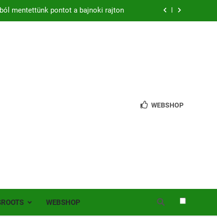
ból mentettünk pontot a bajnoki rajton
zon – hazai pályán rajtol az Érdi VSE!
bb mint 200 játékos lépett pályára Érden
 jutottunk tovább a MOL Magyar Kupában
ból mentettünk pontot a bajnoki rajton
WEBSHOP
zon – hazai pályán rajtol az Érdi VSE!
bb mint 200 játékos lépett pályára Érden
SROOTS
WEBSHOP