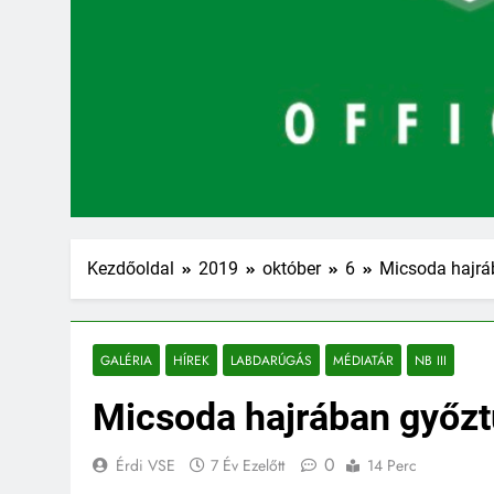
Kezdőoldal
2019
október
6
Micsoda hajrá
GALÉRIA
HÍREK
LABDARÚGÁS
MÉDIATÁR
NB III
Micsoda hajrában győzt
0
Érdi VSE
7 Év Ezelőtt
14 Perc