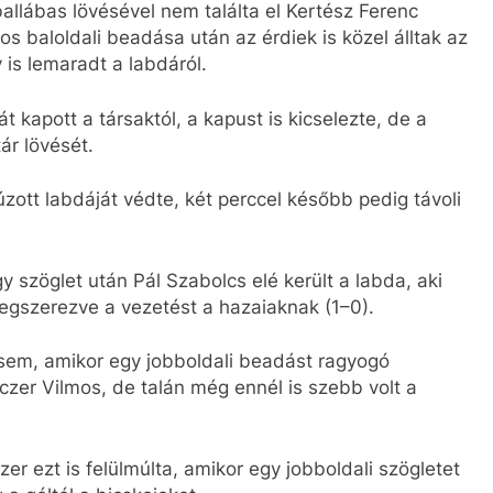
allábas lövésével nem találta el Kertész Ferenc
os baloldali beadása után az érdiek is közel álltak az
is lemaradt a labdáról.
kapott a társaktól, a kapust is kicselezte, de a
ár lövését.
ott labdáját védte, két perccel később pedig távoli
 szöglet után Pál Szabolcs elé került a labda, aki
megszerezve a vezetést a hazaiaknak (1–0).
 sem, amikor egy jobboldali beadást ragyogó
czer Vilmos, de talán még ennél is szebb volt a
r ezt is felülmúlta, amikor egy jobboldali szögletet