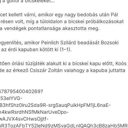
 a góltól a bicskeieket…
et kellett várni, amikor egy nagy bedobás után Pál
 résen volt, míg a túloldalon a bicskei próbálkozásokat
y a vendégek pontatlansága akasztotta meg.
gyenlítés, amikor Peinlich Szilárd beadását Bozsoki
 az érdi kapuban kötött ki (1
–1).
ően óriási tüzijáték alakult ki a bicskei kapu előtt, Koós
 de az érkező Csiszár Zoltán valahogy a kapuba juttatta
1267879540040269?
d53eIYVG-
hfShz0Iru2Sda9R-srgSauqPuikHpFM1jL6naE-
4kwRsrdhNSfMkNarUveDpo-
AJVX4svCHwsOjjtf-
mR3TozAFbTY52leNd9zMSvaGdLnIQAQh3cB8zaHb5MRN