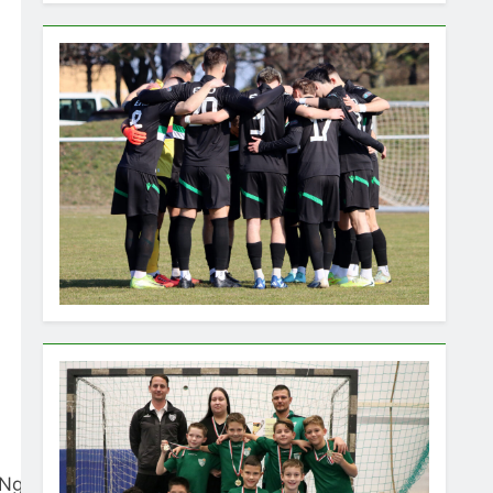
gH7_nFysI8Kl0hqBS9YRKMF-