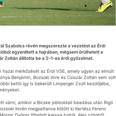
Pál Szabolcs révén megszerezte a vezetést az Érdi
ióból egyenlített a hajrában, mégsem örülhetett a
 Zoltán állította be a 2–1-es érdi győzelmet.
eni hazai mérkőzését az Érdi VSE, amely ugyan az elmúlt
ónya Benjámin, Bozsoki Imre és Csiszár Zoltán sem volt
óbbi kettő így is bekerült Limperger Zsolt kezdőjébe,
eményeket.
tt várni, amikor a Bicske jobboldali beadása után Rigó
Bozsoki Imrén megpattanva kötött ki Kertész Ferenc
ojzer György lőhetett kapura balról, éles szögből,