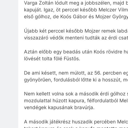
Varga Zoltán lódult meg a jobbszélen, majd b
kapuját. Igaz, öt perccel később Melczer Vilm
első gólhoz, de Koós Gábor és Mojzer György 
Újabb két perccel később Mojzer remek labdát 
visszazáró védők menteni tudták az érdi csat
Aztán előbb egy beadás után Koós rövidre húz
lövését tolta fölé Füstös.
De ami késett, nem múlott, az 56. percben egy
gyönyörűen, fordulásból lőtte ki a hosszút, 
Nem kellett volna sok a második érdi gólhoz
mozdulattal húzott kapura, félfordulatból Mel
vendégek kapusának bravúrja.
A második játékrész huszadik percében Melcze