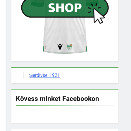
@erdivse_1921
Kövess minket Facebookon