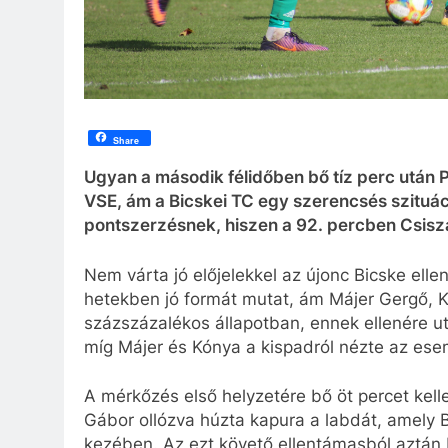
Share
Ugyan a második félidőben bő tíz perc után 
VSE, ám a Bicskei TC egy szerencsés szituác
pontszerzésnek, hiszen a 92. percben Csiszár
Nem várta jó előjelekkel az újonc Bicske ell
hetekben jó formát mutat, ám Májer Gergő, K
százszázalékos állapotban, ennek ellenére ut
míg Májer és Kónya a kispadról nézte az es
A mérkőzés első helyzetére bő öt percet kelle
Gábor ollózva húzta kapura a labdát, amely 
kezében. Az ezt követő ellentámasból aztán M