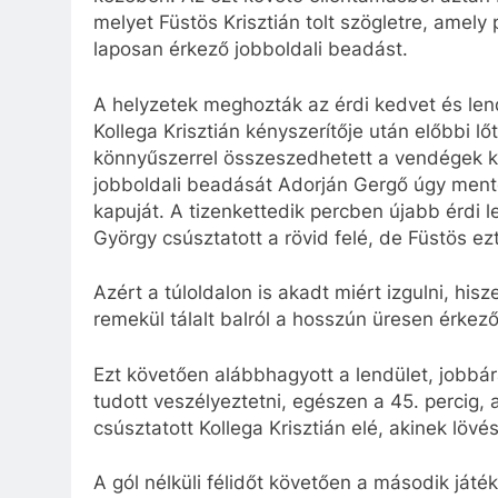
melyet Füstös Krisztián tolt szögletre, amely 
laposan érkező jobboldali beadást.
A helyzetek meghozták az érdi kedvet és lend
Kollega Krisztián kényszerítője után előbbi lő
könnyűszerrel összeszedhetett a vendégek k
jobboldali beadását Adorján Gergő úgy mentett
kapuját. A tizenkettedik percben újabb érdi l
György csúsztatott a rövid felé, de Füstös ezt
Azért a túloldalon is akadt miért izgulni, hi
remekül tálalt balról a hosszún üresen érkező
Ezt követően alábbhagyott a lendület, jobbár
tudott veszélyeztetni, egészen a 45. percig,
csúsztatott Kollega Krisztián elé, akinek lövés
A gól nélküli félidőt követően a második ját