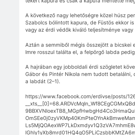
tekert kapura és csak a kapufa mentette meg
A következő nagy lehetőségre közel húsz perc
Szabolcs bólintott kapura, de Füstös ekkor is
vagy az érdi védők kiváló teljesítménye vag
Aztán a semmiből mégis összejött a bicskei e
Imre rosszul találta el, a felpörgő labda pedig
A hajrában egy jobboldali érdi szögletet követ
Gábor és Pintér Nikola nem tudott betalálni,
a labdát (2–1).
https://www.facebook.com/erdivse/posts/
__xts__[0]=68.ARDVcMqIn_Wf8CEgCGMxQB
9BBXVNIoexTB8_MGpfHwbgHd4Co3HmaQuB3
OmSEe0j0zyVKMp40KmPteOYnAkBmweMam
Ls5MjQOAexWP7LkDxmdyv1Q3zVA7mhmE8w
lGhly1yXb8mrd01HQ4qO5PLiCzsbbKMtZA6