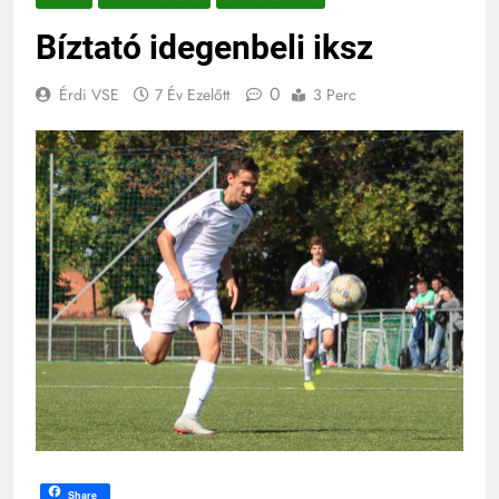
Bíztató idegenbeli iksz
0
Érdi VSE
7 Év Ezelőtt
3 Perc
Share