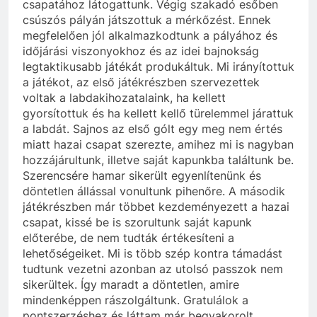
csapatához látogattunk. Végig szakadó esőben
csúszós pályán játszottuk a mérkőzést. Ennek
megfelelően jól alkalmazkodtunk a pályához és
időjárási viszonyokhoz és az idei bajnokság
legtaktikusabb játékát produkáltuk. Mi irányítottuk
a játékot, az első játékrészben szervezettek
voltak a labdakihozatalaink, ha kellett
gyorsítottuk és ha kellett kellő türelemmel járattuk
a labdát. Sajnos az első gólt egy meg nem értés
miatt hazai csapat szerezte, amihez mi is nagyban
hozzájárultunk, illetve saját kapunkba találtunk be.
Szerencsére hamar sikerült egyenlítenünk és
döntetlen állással vonultunk pihenőre. A második
játékrészben már többet kezdeményezett a hazai
csapat, kissé be is szorultunk saját kapunk
előterébe, de nem tudták értékesíteni a
lehetőségeiket. Mi is több szép kontra támadást
tudtunk vezetni azonban az utolsó passzok nem
sikerültek. Így maradt a döntetlen, amire
mindenképpen rászolgáltunk. Gratulálok a
pontszerzéshez és láttam már begyakorolt