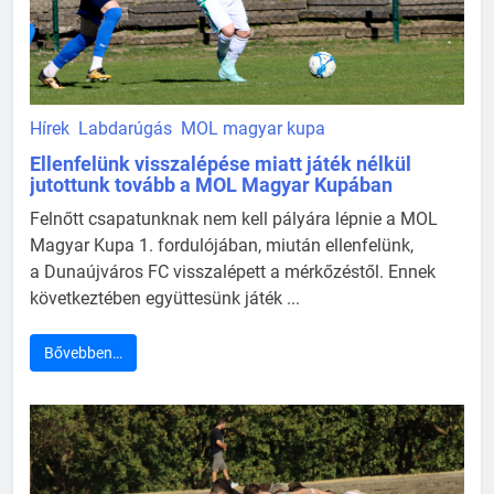
Hírek
Labdarúgás
MOL magyar kupa
Ellenfelünk visszalépése miatt játék nélkül
jutottunk tovább a MOL Magyar Kupában
Felnőtt csapatunknak nem kell pályára lépnie a MOL
Magyar Kupa 1. fordulójában, miután ellenfelünk,
a Dunaújváros FC visszalépett a mérkőzéstől. Ennek
következtében együttesünk játék ...
Bővebben…