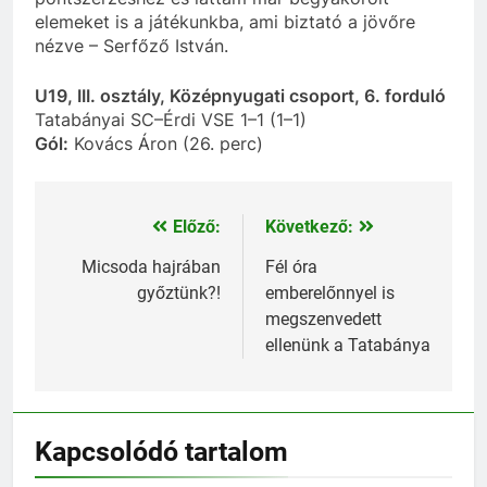
elemeket is a játékunkba, ami biztató a jövőre
nézve – Serfőző István.
U19, III. osztály, Középnyugati csoport, 6. forduló
Tatabányai SC–Érdi VSE 1–1 (1–1)
Gól:
Kovács Áron (26. perc)
Előző:
Következő:
Bejegyzés
navigáció
Micsoda hajrában
Fél óra
győztünk?!
emberelőnnyel is
megszenvedett
ellenünk a Tatabánya
Kapcsolódó tartalom