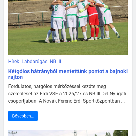
Hírek
Labdarúgás
NB III
Kétgólos hátrányból mentettünk pontot a bajnoki
rajton
Fordulatos, hatgólos mérkőzéssel kezdte meg
szereplését az Érdi VSE a 2026/27-es NB III Dél-Nyugati
csoportjában. A Novák Ferenc Érdi Sportközpontban ...
Bővebben…