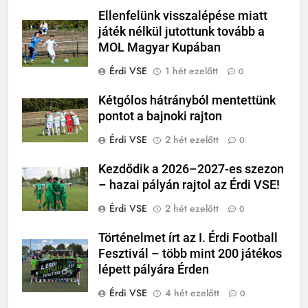
Ellenfelünk visszalépése miatt
játék nélkül jutottunk tovább a
MOL Magyar Kupában
Érdi VSE
1 hét ezelőtt
0
Kétgólos hátrányból mentettünk
pontot a bajnoki rajton
Érdi VSE
2 hét ezelőtt
0
Kezdődik a 2026–2027-es szezon
– hazai pályán rajtol az Érdi VSE!
Érdi VSE
2 hét ezelőtt
0
Történelmet írt az I. Érdi Football
Fesztivál – több mint 200 játékos
lépett pályára Érden
Érdi VSE
4 hét ezelőtt
0