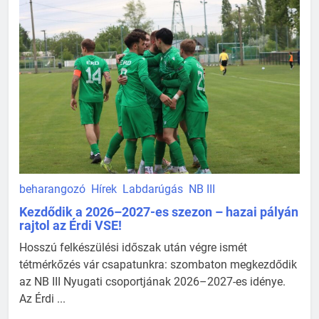
beharangozó
Hírek
Labdarúgás
NB III
Kezdődik a 2026–2027-es szezon – hazai pályán
rajtol az Érdi VSE!
Hosszú felkészülési időszak után végre ismét
tétmérkőzés vár csapatunkra: szombaton megkezdődik
az NB III Nyugati csoportjának 2026–2027-es idénye.
Az Érdi ...